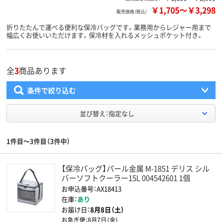
￥1,705
～
￥3,298
販売価格（税込）
折りたたんで運べる便利な保冷バッグです。業務用からレジャー用まで
幅広くお使いいただけます。保冷材を入れるメッシュポケット付き。
全
3
商品あります
条件で絞り込む
並び替え：指定なし
1件目～3件目（3件中）
【保冷バッグ】パール金属 M-1851 デリス シル
バーソフトクーラー15L 004542601 1個
お申込番号：AX18413
在庫：
あり
お届け日：
8月8日（土）
お急ぎ便：
8月7日（金）