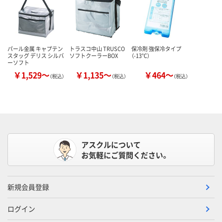
パール金属 キャプテン
トラスコ中山 TRUSCO
保冷剤 強保冷タイプ
スタッグ デリス シルバ
ソフトクーラーBOX
（-13℃）
ーソフト
￥1,529～
￥1,135～
￥464～
（税込）
（税込）
（税込）
アスクルについて
お気軽にご質問ください。
新規会員登録
ログイン