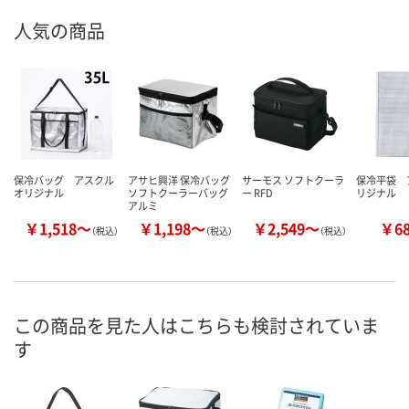
人気の商品
保冷バッグ アスクル
アサヒ興洋 保冷バッグ
サーモス ソフトクーラ
保冷平袋 
オリジナル
ソフトクーラーバッグ
ー RFD
リジナル
アルミ
￥1,518～
￥1,198～
￥2,549～
￥6
（税込）
（税込）
（税込）
この商品を見た人はこちらも検討されていま
す