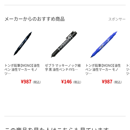
メーカーからのおすすめ商品
スポンサー
トンボ鉛筆【MONO】油性
ゼブラ マッキーノック細
トンボ鉛筆【MONO】油性
ト
ペン 油性マーカー モノ
字 黒 油性ペン P-YYS…
ペン 油性マーカー モノ
ツ
ツ…
ツ…
ツ
¥987
¥146
¥987
（税込）
（税込）
（税込）