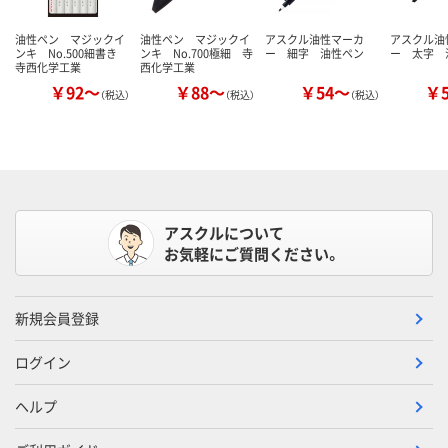
油性ペン マジックイ
油性ペン マジックイ
アスクル油性マーカ
アスクル油
ンキ No.500細書き
ンキ No.700極細 寺
ー 細字 油性ペン
ー 太字 
寺西化学工業
西化学工業
￥92～
￥88～
￥54～
￥
（税込）
（税込）
（税込）
アスクルについて
お気軽にご質問ください。
新規会員登録
ログイン
ヘルプ