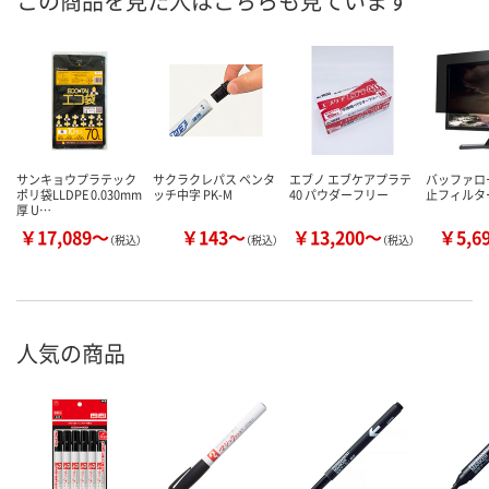
この商品を見た人はこちらも見ています
サンキョウプラテック
サクラクレパス ペンタ
エブノ エブケアプラテ
バッファロ
ポリ袋LLDPE 0.030mm
ッチ中字 PK-M
40 パウダーフリー
止フィルター
厚 U…
￥17,089～
￥143～
￥13,200～
￥5,6
（税込）
（税込）
（税込）
人気の商品