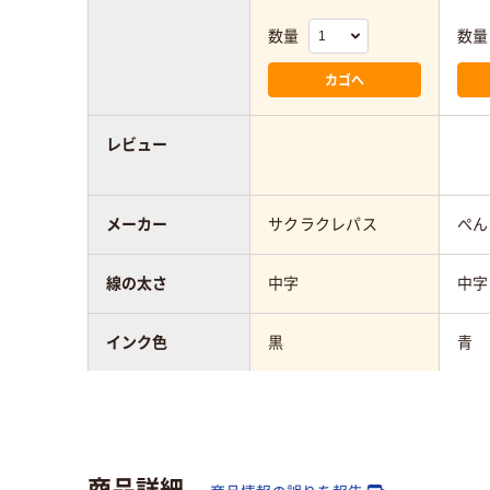
数量
数量
カゴへ
レビュー
メーカー
サクラクレパス
ぺん
線の太さ
中字
中字
インク色
黒
青
タイプ
キャップ式
キャ
インク種類
油性
●油
商品詳細