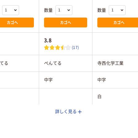
数量
数量
カゴへ
カゴへ
カゴへ
3.8
(17)
てる
ぺんてる
寺西化学工業
中字
中字
白
詳しく見る
ップ
キャップ
キャップ式
性インク
油性顔料インク
油性顔料インキ