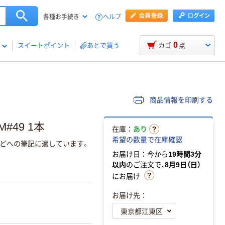
ヘルプ
各種お手続き
0
スイートポイント
あとで買う
カゴ
点
商品情報を印刷する
#49 1本
在庫：
あり
希望の数量で在庫確認
などへの筆記に適しています。
お届け日：今から
19時間3分
以内
のご注文で、
8月9日（日）
にお届け
お届け先：