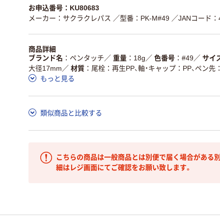
お申込番号：KU80683
メーカー：サクラクレパス
／型番：PK-M#49
／JANコード：49
商品詳細
ブランド名
ペンタッチ
／
重量
18g
／
色番号
#49
／
サイ
大径17mm
／
材質
尾栓：再生PP、軸・キャップ：PP、ペン
もっと見る
類似商品と比較する
こちらの商品は一般商品とは別便で届く場合がある別
細はレジ画面にてご確認をお願い致します。