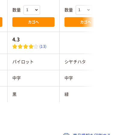
数量
数量
数量
カゴへ
カゴへ
4.3
4.0
(13)
パイロット
シヤチハタ
寺西化学
中字
中字
中字
黒
緑
黒
キャップ式
キャップ式
キャップ
油性アルコール系染
油性染料インキ
油性染料
料インキ