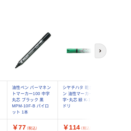
次へ
ッ
油性ペン パーマネン
シヤチハタ 乾きまペ
寺西化学
トマーカー100 中字
ン 油性マーカー 中
ーカー 
丸芯 ブラック 黒
字・丸芯 緑 K-177Nミ
キ No.5
MPM-10F-B パイロ
ドリ
M500P-
ット 1本
￥77
￥114
￥154
（税込）
（税込）