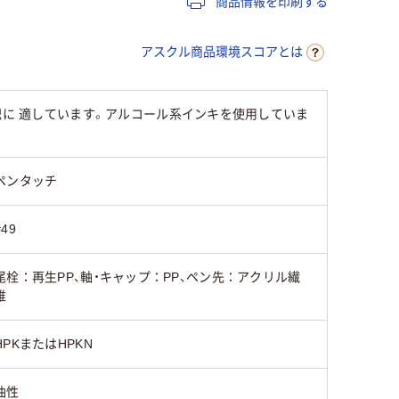
商品情報を印刷する
シングル
シングル
シングル
アスクル商品環境スコアとは
記に 適しています。アルコール系インキを使用していま
ペンタッチ
#49
尾栓：再生PP、軸・キャップ：PP、ペン先：アクリル繊
維
HPKまたはHPKN
油性