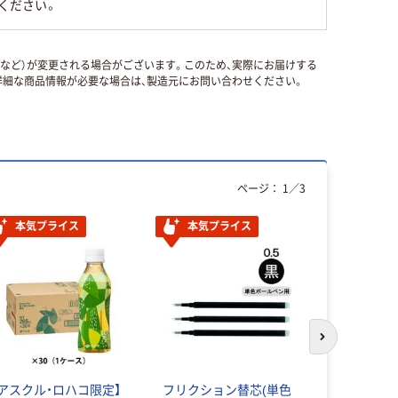
ください。
国など）が変更される場合がございます。このため、実際にお届けする
細な商品情報が必要な場合は、製造元にお問い合わせください。
ページ：
1
／
3
本気プライス
本気プライス
アウトレッ
次のスライド
【アスクル・ロハコ限定】
フリクション替芯(単色
サクラクレ