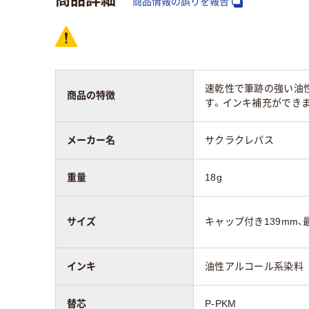
商品情報の誤りを報告
形状
シングル
シン
速乾性で筆跡の強い油性
商品の特徴
す。インキ補充ができ
メーカー名
サクラクレパス
重量
18g
サイズ
キャップ付き139mm、
インキ
油性アルコール系染料
替芯
P-PKM