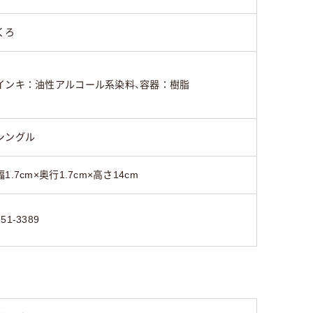
くろ
インキ：油性アルコール系染料、容器：樹脂
シングル
幅1.7cm×奥行1.7cm×高さ14cm
851-3389