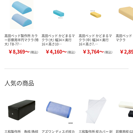
高田ベッド製作所 カラ
高田ベッド かどまるマ
高田ベッド かどまるマ
高田ベッド
ー診察用半円マクラ（特
クラ（大） 幅34×奥行
クラ（中） 幅34×奥行
マクラ
大） TB-77…
16×高さ10…
16×高さ7.…
￥8,369～
￥4,160～
￥3,764～
￥2,8
（税込）
（税込）
（税込）
人気の商品
三和製作所 角枕/角枕
アズワン ディスポ枕カ
三和製作所 枕カバー 封
診察用枕 02