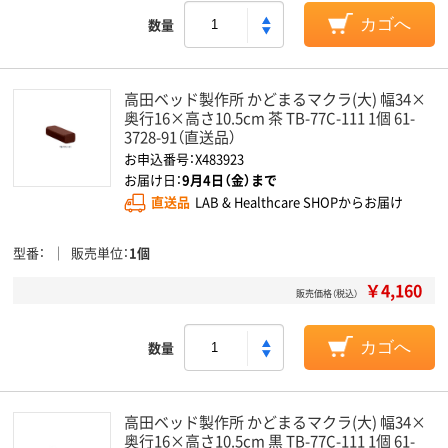
数量
カゴへ
高田ベッド製作所 かどまるマクラ(大) 幅34×
奥行16×高さ10.5cm 茶 TB-77C-111 1個 61-
3728-91（直送品）
お申込番号：X483923
お届け日：
9月4日（金）まで
直送品
LAB & Healthcare SHOPからお届け
型番
販売単位
1個
￥4,160
販売価格（税込）
数量
カゴへ
高田ベッド製作所 かどまるマクラ(大) 幅34×
奥行16×高さ10.5cm 黒 TB-77C-111 1個 61-