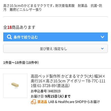
高さ10.5cmのかどまるマクラです。耐次亜塩素酸 耐薬品 抗菌・防
汚 難燃ビニルレザー張り
全
18
商品あります
条件で絞り込む
並び替え：指定なし
1件目～18件目（18件中）
高田ベッド製作所 かどまるマクラ(大) 幅34×
奥行16×高さ10.5cm アイボリー TB-77C-111
1個 61-3728-89（直送品）
お申込番号：X483919
お届け日：
9月15日（火）まで
直送品
LAB & Healthcare SHOPからお届け