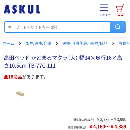
カゴ
メニュー
ホーム
衛生/医療/介護
医療・介護施設用家具/備品
診察台
高田ベッド かどまるマクラ（大） 幅34×奥行16×高
さ10.5cm TB-77C-111
全18商品
があります。
￥3,782～￥3,990
販売価格（税抜き）
￥4,160
～
￥4,389
販売価格（税込）