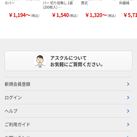
カバー
バー 切り目無し 1袋
筒式
科器械
(200枚入) …
￥1,194～
￥1,540
￥1,320～
￥5,7
（税込）
（税込）
（税込）
アスクルについて
お気軽にご質問ください。
新規会員登録
ログイン
ヘルプ
ご利用ガイド