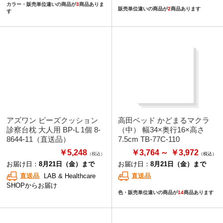
カラー・販売単位違いの商品が
3
商品ありま
販売単位違いの商品が
2
商品あります
す
アズワン ビーズクッション
高田ベッド かどまるマクラ
診察台枕 大人用 BP-L 1個 8-
（中） 幅34×奥行16×高さ
8644-11（直送品）
7.5cm TB-77C-110
￥5,248
￥3,764
￥3,972
（税込）
お届け日：
8月21日（金）まで
お届け日：
8月21日（金）まで
直送品
LAB & Healthcare
直送品
SHOPからお届け
色・販売単位違いの商品が
14
商品あります