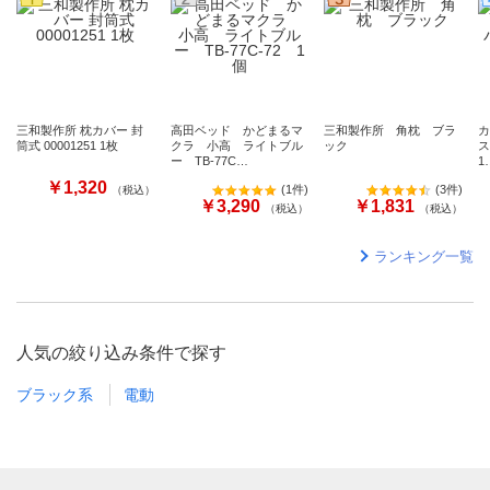
三和製作所 枕カバー 封
高田ベッド かどまるマ
三和製作所 角枕 ブラ
カ
筒式 00001251 1枚
クラ 小高 ライトブル
ック
ス
ー TB-77C…
1
￥1,320
(
1件
)
(
3件
)
（税込）
￥3,290
￥1,831
（税込）
（税込）
ランキング一覧
人気の絞り込み条件で探す
ブラック系
電動