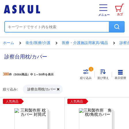
カゴ
メニュー
ホーム
衛生/医療/介護
医療・介護施設用家具/備品
診察
診察台用枕/カバー
1
380
件（5084商品）中 1～50件を表示
表示切替
絞り込み
並び替え
絞り込み
診察台用枕/カバー
人気商品
人気商品