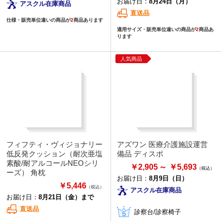
お届け日：
8月24日（月）
アスクル在庫商品
直送品
仕様・販売単位違いの商品が
2
商品あります
適用サイズ・販売単位違いの商品が
2
商品あ
ります
人気商品
フィフティ・ヴィジョナリー
アズワン 医療介護施設運営
低反発クッション（耐次亜塩
備品 ディスポ
素酸/耐アルコールNEOシリ
￥2,905
￥5,693
ーズ） 角枕
お届け日：
8月9日（日）
￥5,446
（税込）
アスクル在庫商品
お届け日：
8月21日（金）まで
直送品
診察台/診察椅子