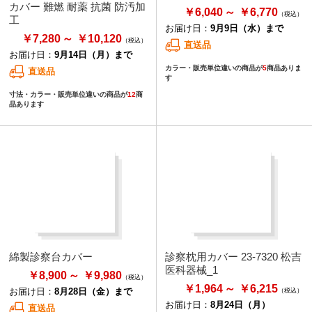
カバー 難燃 耐薬 抗菌 防汚加
￥6,040
￥6,770
工
お届け日：
9月9日（水）まで
￥7,280
￥10,120
直送品
お届け日：
9月14日（月）まで
カラー・販売単位違いの商品が
5
商品ありま
直送品
す
寸法・カラー・販売単位違いの商品が
12
商
品あります
綿製診察台カバー
診察枕用カバー 23-7320 松吉
医科器械_1
￥8,900
￥9,980
￥1,964
￥6,215
お届け日：
8月28日（金）まで
お届け日：
8月24日（月）
直送品