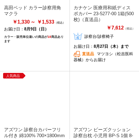
高田ベッド カラー診察用角
カナケン 医療用和紙ディス
マクラ
ポカバー 23-5277-00 1箱(500
枚)（直送品）
￥1,330
￥1,533
￥7,612
お届け日：
8月9日（日）
（税込）
診察台/診察椅子
カラー・販売単位違いの商品が
18
商品あり
ます
お届け日：
8月27日（木）まで
直送品
マツヨシ（松吉医科
器械）からお届け
人気商品
アズワン 診察台カバーフリ
アズワン ビーズクッション
ル付き 綿100% 700×1800mm
診察台枕 小児用 BP-S 1個 8-