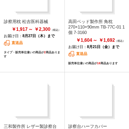
診察用枕 松吉医科器械
高田ベッド製作所 角枕
270×110×90mm TB-77C-01 1
￥1,917
￥2,300
個 7-3160
お届け日：
8月27日（木）まで
￥1,604
￥1,692
直送品
お届け日：
8月21日（金）まで
タイプ・販売単位違いの商品が
2
商品ありま
直送品
す
販売単位違いの商品が
18
商品あります
三和製作所 レザー製診察台
診察台ハーフカバー