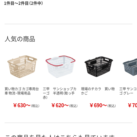
1件目～2件目（2件中）
人気の商品
買い物カゴ カゴ専用台
三甲 サンショップカ
現場のチカラ 買い物
三甲 サンコ
車 物流・現場用品
ーゴ 半透明（取っ手
かご
ゴ グレー
赤）
￥630～
￥620～
￥690～
￥7
（税込）
（税込）
（税込）