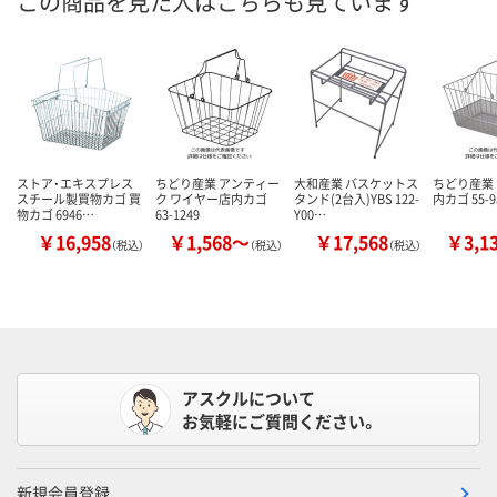
この商品を見た人はこちらも見ています
ストア・エキスプレス
ちどり産業 アンティー
大和産業 バスケットス
ちどり産業
スチール製買物カゴ 買
ク ワイヤー店内カゴ
タンド(2台入)YBS 122-
内カゴ 55-95
物カゴ 6946…
63-1249
Y00…
￥16,958
￥1,568～
￥17,568
￥3,1
（税込）
（税込）
（税込）
アスクルについて
お気軽にご質問ください。
新規会員登録