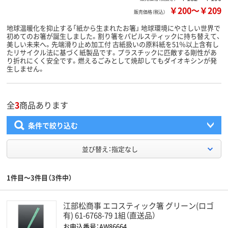
￥200
～
￥209
販売価格（税込）
地球温暖化を抑止する「紙から生まれたお箸」 地球環境にやさしい世界で
初めてのお箸が誕生しました。割り箸をパピルスティックに持ち替えて、
美しい未来へ。先端滑り止め加工付 古紙扱いの原料紙を51％以上含有し
たリサイクル法に基づく紙製品です。プラスチックに匹敵する剛性があ
り折れにくく安全です。燃えるごみとして焼却してもダイオキシンが発
生しません。
全
3
商品あります
条件で絞り込む
並び替え：指定なし
1件目～3件目（3件中）
江部松商事 エコスティック箸 グリーン(ロゴ
有) 61-6768-79 1組（直送品）
お申込番号：AW86664