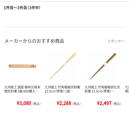
1件目～3件目（3件中）
メーカーからのおすすめ商品
スポンサー
九州紙工 国産 植林元禄未
九州紙工 竹角極細天削箸
九州紙工 竹角極細炭化天
九
晒完封箸 1箱（800膳入…
23.5cm（帯巻） 1袋…
削箸 23.5cm（帯巻） …
晒
¥3,080
¥2,288
¥2,497
（税込）
（税込）
（税込）