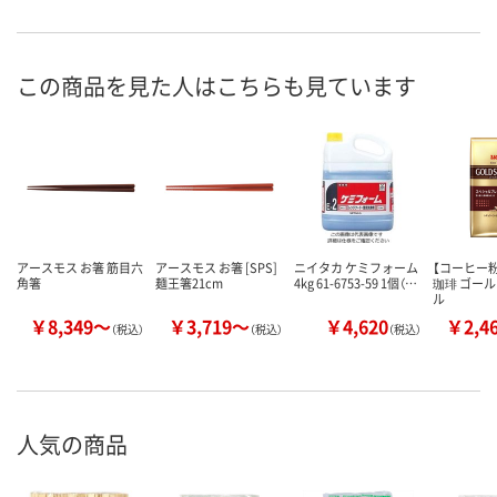
この商品を見た人はこちらも見ています
アースモス お箸 筋目六
アースモス お箸 [SPS]
ニイタカ ケミフォーム
【コーヒー粉
角箸
麺王箸21cm
4kg 61-6753-59 1個（…
珈琲 ゴー
ル
￥8,349～
￥3,719～
￥4,620
￥2,4
（税込）
（税込）
（税込）
人気の商品