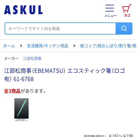
カゴ
メニュー
ホーム
生活雑貨/キッチン用品
紙コップ/紙おしぼり/割り箸/
メーカー
江部松商事
江部松商事（EBEMATSU） エコスティック箸（ロゴ
有） 61-6768
全3商品
があります。
￥182～￥190
販売価格（税抜き）