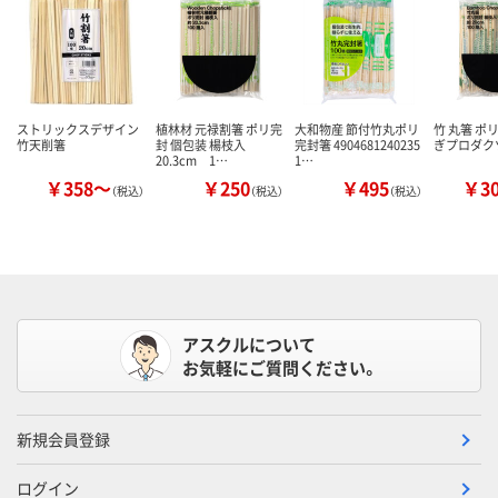
ストリックスデザイン
植林材 元禄割箸 ポリ完
大和物産 節付竹丸ポリ
竹 丸箸 ポ
竹天削箸
封 個包装 楊枝入
完封箸 4904681240235
ぎプロダク
20.3cm 1…
1…
￥358～
￥250
￥495
￥3
（税込）
（税込）
（税込）
アスクルについて
お気軽にご質問ください。
新規会員登録
ログイン