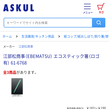
カゴ
メニュー
ホーム
生活雑貨/キッチン用品
紙コップ/紙おしぼり/割り箸/
メーカー
江部松商事
江部松商事（EBEMATSU） エコスティック箸（ロゴ
有） 61-6768
全3商品
があります。
￥182～￥190
販売価格（税抜き）