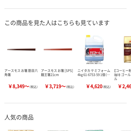
この商品を見た人はこちらも見ています
アースモス お箸 筋目六
アースモス お箸 [SPS]
ニイタカ ケミフォーム
【コーヒー粉
角箸
麺王箸21cm
4kg 61-6753-59 1個（…
珈琲 ゴー
ル
￥8,349～
￥3,719～
￥4,620
￥2,4
（税込）
（税込）
（税込）
人気の商品