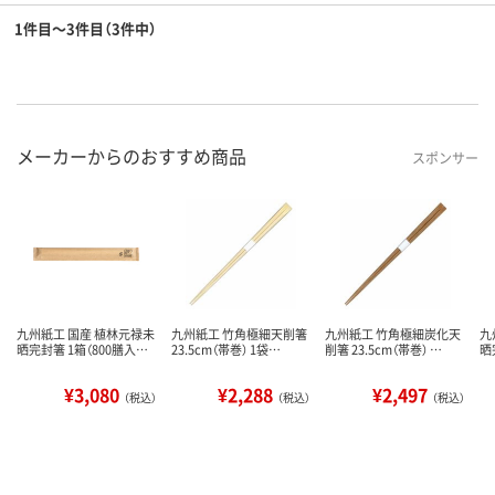
1件目～3件目（3件中）
メーカーからのおすすめ商品
スポンサー
九州紙工 国産 植林元禄未
九州紙工 竹角極細天削箸
九州紙工 竹角極細炭化天
九
晒完封箸 1箱（800膳入…
23.5cm（帯巻） 1袋…
削箸 23.5cm（帯巻） …
晒
¥3,080
¥2,288
¥2,497
（税込）
（税込）
（税込）