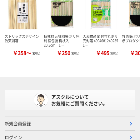
ストリックスデザイン
植林材 元禄割箸 ポリ完
大和物産 節付竹丸ポリ
竹 丸箸 ポ
竹天削箸
封 個包装 楊枝入
完封箸 4904681240235
ぎプロダク
20.3cm 1…
1…
￥358～
￥250
￥495
￥3
（税込）
（税込）
（税込）
アスクルについて
お気軽にご質問ください。
新規会員登録
ログイン