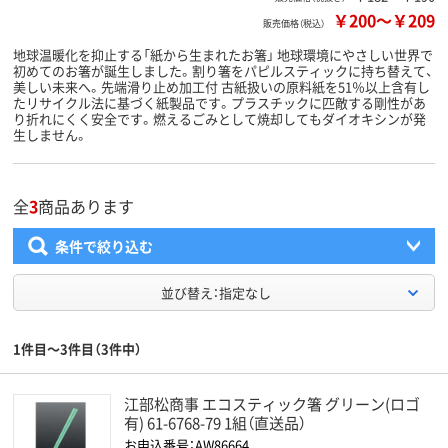
￥200
～
￥209
販売価格（税込）
地球温暖化を抑止する「紙から生まれたお箸」 地球環境にやさしい世界で
初めてのお箸が誕生しました。割り箸をパピルスティックに持ち替えて、
美しい未来へ。先端滑り止め加工付 古紙扱いの原料紙を51％以上含有し
たリサイクル法に基づく紙製品です。プラスチックに匹敵する剛性があ
り折れにくく安全です。燃えるごみとして焼却してもダイオキシンが発
生しません。
全
3
商品あります
条件で絞り込む
並び替え：指定なし
1件目～3件目（3件中）
江部松商事 エコスティック箸 グリーン(ロゴ
有) 61-6768-79 1組（直送品）
お申込番号：AW86664