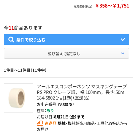
￥358
～
￥1,751
販売価格（税込）
全
11
商品あります
条件で絞り込む
並び替え：指定なし
1件目～11件目（11件中）
アールエスコンポーネンツ マスキングテープ
RS PRO クレープ紙，幅:100mm，長さ:50m
184-6802 1個(1巻)（直送品）
お申込番号：WU00787
在庫：
あり
お届け日：
8月21日（金）まで
直送品
機械・機器製造用部品・工具他取扱店から
お届け