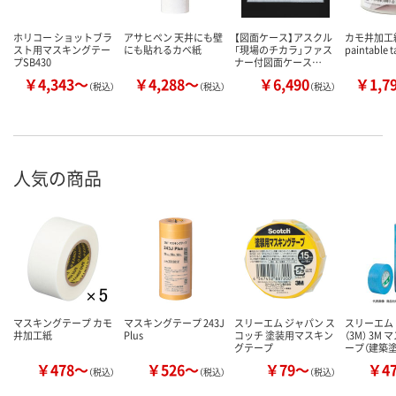
ホリコー ショットブラ
アサヒペン 天井にも壁
【図面ケース】アスクル
カモ井加工紙 
スト用マスキングテー
にも貼れるカベ紙
「現場のチカラ」ファス
paintable 
プSB430
ナー付図面ケース…
￥4,343～
￥4,288～
￥6,490
￥1,7
（税込）
（税込）
（税込）
人気の商品
マスキングテープ カモ
マスキングテープ 243J
スリーエム ジャパン ス
スリーエム
井加工紙
Plus
コッチ 塗装用マスキン
（3M） 3M
グテープ
ープ（建築
￥478～
￥526～
￥79～
￥4
（税込）
（税込）
（税込）