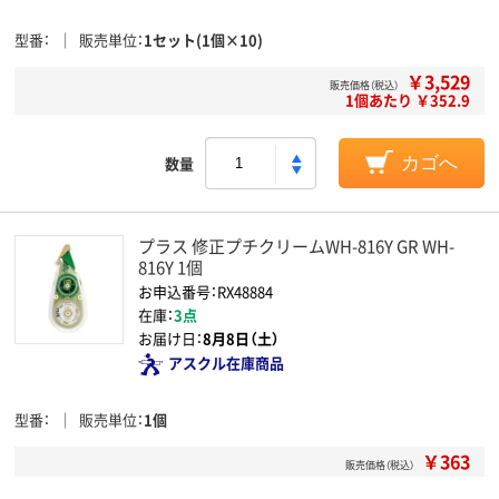
型番
販売単位
1セット(1個×10)
￥3,529
販売価格（税込）
1個あたり ￥352.9
数量
カゴへ
プラス 修正プチクリームWH-816Y GR WH-
816Y 1個
お申込番号：RX48884
在庫：
3点
お届け日：
8月8日（土）
アスクル在庫商品
型番
販売単位
1個
￥363
販売価格（税込）