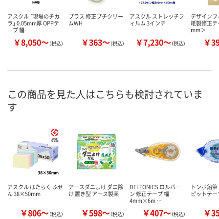
アスクル 「現場のチカ
プラス 修正プチクリー
アスクル ストレッチフ
デザインフ
ラ」 0.05mm厚 OPPテ
ムWH
ィルム 3インチ
紙製修正テ
ープ 幅…
mm＞
￥8,050～
￥363～
￥7,230～
￥3
（税込）
（税込）
（税込）
この商品を見た人はこちらも検討されていま
す
アスクル はたらく ふせ
アースダニよけ ダニ除
DELFONICS ロルバー
トンボ鉛筆
ん 38×50mm
け 置き型 アース製薬
ン 修正テープ 幅
ピットテー
4mm×6m …
￥806～
￥598～
￥407～
￥3
（税込）
（税込）
（税込）