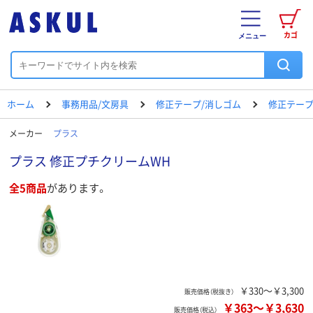
カゴ
メニュー
ホーム
事務用品/文房具
修正テープ/消しゴム
修正テー
メーカー
プラス
プラス 修正プチクリームWH
全5商品
があります。
￥330～￥3,300
販売価格（税抜き）
￥363
～
￥3,630
販売価格（税込）