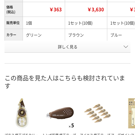
価格
￥363
￥3,630
￥3
(税込)
1個
1セット(10個)
1セット(10個)
販売単位
グリーン
ブラウン
ブルー
カラー
詳しく見る
GR
BR
BL
種類
お申込番
RX48884
KK94456
KK94454
号
3点
直送品
直送品
在庫
この商品を見た人はこちらも検討されていま
す
8月8日（土）
8月24日（月）まで
8月24日（月）
お届け日
数量
数量
数量
カゴへ
カゴへ
カ