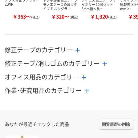
プラス 修正プチクリー
トンボ鉛筆 修正テープ
アイエス 修正テープ ア
デザインフ
ムWH
モノエアーつめ替えタ
イボリー 10個セット
紙製修正テ
イプ ミルクグラ…
5mm幅×長…
mm＞
￥363～
￥320～
￥1,320
￥3
（税込）
（税込）
（税込）
修正テープのカテゴリー
修正テープ/消しゴムのカテゴリー
オフィス用品のカテゴリー
作業・研究用品のカテゴリー
あなたが最近チェックした商品
閲覧履歴の削除