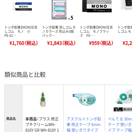
トンボ鉛筆【MONO】消
トンボ鉛筆 消しゴム モ
トンボ鉛筆【MONO】消
トンボ鉛筆
しゴム モノ 小
ノカラーズ 色込み3個
しゴム モノブラッ
しゴム モ
PE-01…
パック…
ク PE-…
¥1,760（税込）
¥1,843（税込）
¥959（税込）
¥2,
類似商品と比較
本商品：
プラス 修正
アスクル×トンボ鉛
ぺんてる 30
商品名
プチクリームWH-
筆 修正テープ 6mm
テープ 使い
816Y GR WH-816Y 1
幅 使いきりタイプ
イプ テープ幅