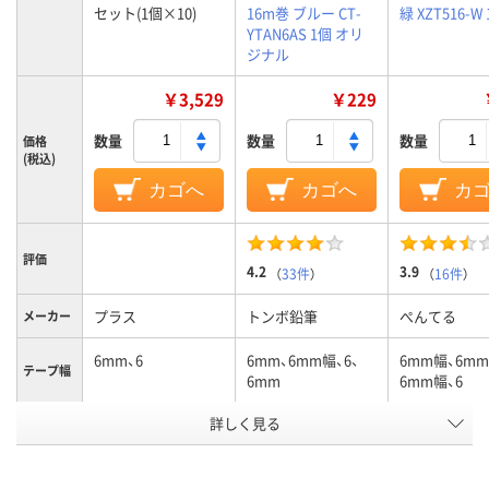
セット(1個×10)
16m巻 ブルー CT-
緑 XZT516-W
YTAN6AS 1個 オリ
ジナル
￥3,529
￥229
数量
数量
数量
価格
(税込)
カゴへ
カゴへ
カ
評価
4.2
3.9
（
33件
）
（
16件
）
プラス
トンボ鉛筆
ぺんてる
メーカー
6mm、6
6mm、6mm幅、6、
6mm幅、6mm
テープ幅
6mm
6mm幅、6
アスクル
詳しく見る
商品環境
45
スコア