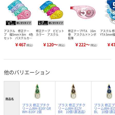
アスクル 修正テー
修正テープ ビビット
修正テープYTA 16m
アスクル 
プ 幅5mm×8m 4色
カラー アスクル
巻 アスクル×トンボ
YTA 5mm
セット パステルカ…
鉛筆
￥467
￥120～
￥222～
￥4
（税込）
（税込）
（税込）
他のバリエーション
商品名
プラス 修正プチク
プラス 修正プチク
プラス 修正
リームWH-816Y GR
リームWH-812Y
リームWH-8
WH-816Y 1個
BR 10個（直送品）
BL 10個（直