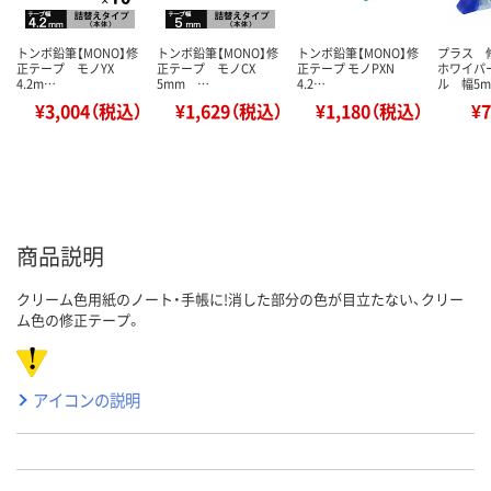
トンボ鉛筆【MONO】修
トンボ鉛筆【MONO】修
トンボ鉛筆【MONO】修
プラス 
正テープ モノYX
正テープ モノCX
正テープ モノPXN
ホワイパ
4.2m…
5mm …
4.2…
ル 幅5
¥3,004（税込）
¥1,629（税込）
¥1,180（税込）
¥
商品説明
クリーム色用紙のノート・手帳に!消した部分の色が目立たない、クリー
ム色の修正テープ。
アイコンの説明