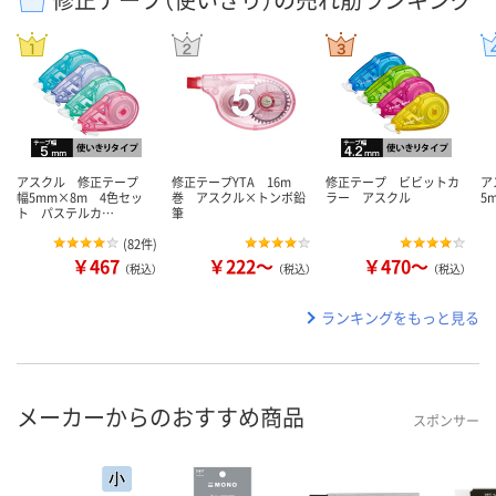
アスクル 修正テープ
修正テープYTA 16m
修正テープ ビビットカ
ア
幅5mm×8m 4色セッ
巻 アスクル×トンボ鉛
ラー アスクル
5
ト パステルカ…
筆
(
82件
)
￥467
￥222～
￥470～
（税込）
（税込）
（税込）
ランキングをもっと見る
メーカーからのおすすめ商品
スポンサー