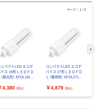
ページ：
1
／
2
次のスライド
コンパクトLED エコデ
コンパクトLED エコデ
コンパクトL
バイス 18形ＬＥＤＦＤ
バイス 27形ＬＥＤＦＤ
バイス 9
（昼光色） EFDL18LED
Ｌ（電球色） EFDL27LED
（昼光色） E
N 1本
ーW 1本
N 1本
￥4,380
￥4,879
￥3,879
（税込）
（税込）