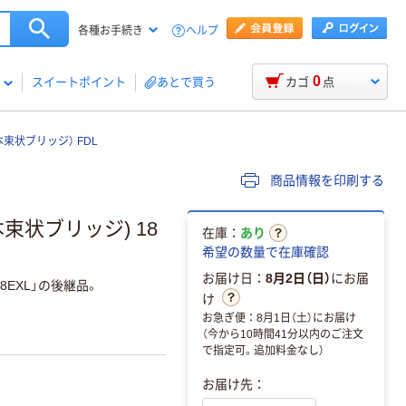
ヘルプ
各種お手続き
0
スイートポイント
あとで買う
カゴ
点
束状ブリッジ） FDL
商品情報を印刷する
束状ブリッジ) 18
在庫：
あり
希望の数量で在庫確認
お届け日：
8月2日（日）
にお届
EXL」の後継品。
け
お急ぎ便：8月1日（土）にお届け
（今から10時間41分以内のご注文
で指定可。追加料金なし）
お届け先：