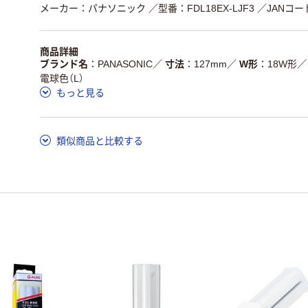
メーカー：パナソニック
／型番：FDL18EX-LJF3
／JANコード
商品詳細
ブランド名
PANASONIC
／
寸法
127mm
／
W形
18W形
／
電球色（L）
もっと見る
類似商品と比較する