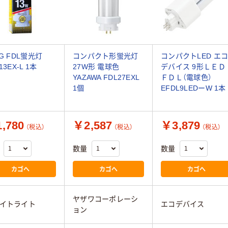
EG FDL蛍光灯
コンパクト形蛍光灯
コンパクトLED エ
13EX-L 1本
27W形 電球色
デバイス 9形ＬＥＤ
YAZAWA FDL27EXL
ＦＤＬ（電球色）
1個
EFDL9LEDーW 1本
,780
￥2,587
￥3,879
（税込）
（税込）
（税込）
数量
数量
カゴへ
カゴへ
カゴへ
ヤザワコーポレーシ
イトライト
エコデバイス
ョン