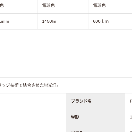
色
電球色
電球色
Lmlm
1450lm
600ｌｍ
リッジ技術で結合させた蛍光灯。
ブランド名
W形