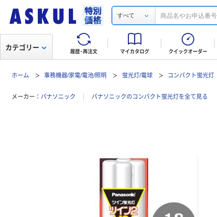
すべて
カテゴリー
履歴・再注文
マイカタログ
クイックオーダー
ホーム
事務機器/家電/電池/照明
蛍光灯/電球
コンパクト蛍光灯
メーカー
パナソニック
パナソニックのコンパクト蛍光灯を全て見る