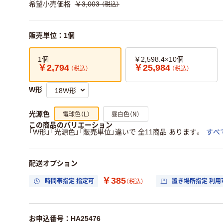
希望小売価格
￥3,003
（税込）
販売単位：1個
1個
￥2,598.4×10個
￥2,794
￥25,984
（税込）
（税込）
W形
電球色（L）
昼白色（N）
光源色
この商品のバリエーション
「W形」「光源色」「販売単位」違いで 全11商品 あります。
すべ
配送オプション
￥385
時間帯指定 指定可
置き場所指定 利用
（税込）
お申込番号：HA25476