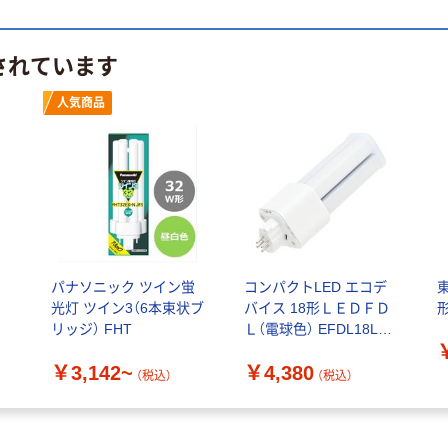
されています
人気商品
ヤ
パナソニック ツイン蛍
コンパクトLED エコデ
光灯 ツイン3（6本束状ブ
バイス 18形ＬＥＤＦＤ
リッジ） FHT
Ｌ（電球色） EFDL18LED
ーW 1本
￥3,142~
￥4,380
（税込）
（税込）