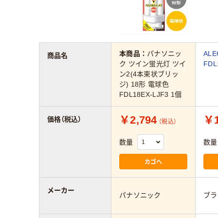
本商品：
パナソニッ
AL
商品名
ク ツイン蛍光灯 ツイ
FDL
ン2(4本束状ブリッ
ジ) 18形 電球色
FDL18EX-LJF3 1個
￥2,794
￥1
価格（税込）
（税込）
数量
数量
カゴへ
メーカー
パナソニック
ブラ