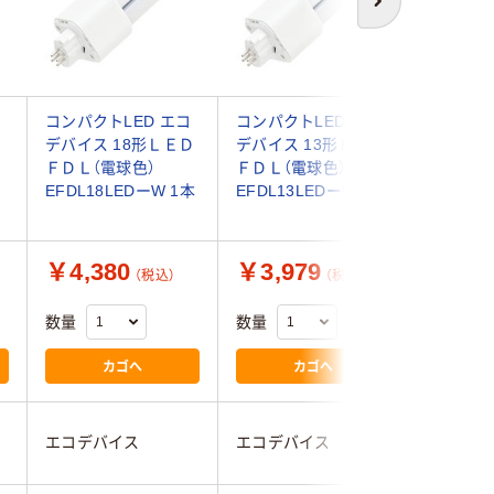
次へ
コ
コンパクトLED エコ
コンパクトLED エコ
コンパクト
デバイス 18形ＬＥＤ
デバイス 13形ＬＥＤ
デバイス
ＦＤＬ（電球色）
ＦＤＬ（電球色）
ＦＤＬ（
EFDL18LEDーW 1本
EFDL13LEDーW 1本
EFDL27
￥4,380
￥3,979
￥4,8
（税込）
（税込）
数量
数量
数量
カゴへ
カゴへ
エコデバイス
エコデバイス
エコデバ