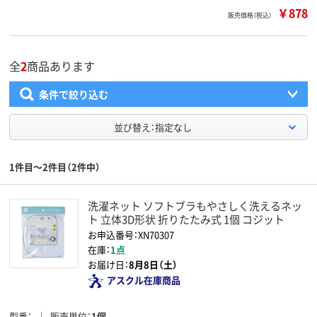
￥878
販売価格（税込）
全
2
商品あります
条件で絞り込む
並び替え：指定なし
1件目～2件目（2件中）
洗濯ネット ソフトブラもやさしく洗えるネッ
ト 立体3D形状 折りたたみ式 1個 コジット
お申込番号：XN70307
在庫：
1点
お届け日：
8月8日（土）
アスクル在庫商品
型番
販売単位
1個