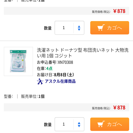
￥878
販売価格（税込）
数量
カゴへ
洗濯ネット ドーナツ型 布団洗いネット 大物洗
い用 1個 コジット
お申込番号：XN70308
在庫：
4点
お届け日：
8月8日（土）
アスクル在庫商品
型番
販売単位
1個
￥878
販売価格（税込）
数量
カゴへ