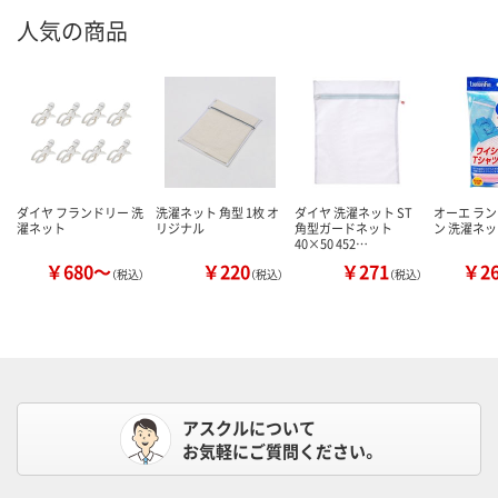
人気の商品
ダイヤ フランドリー 洗
洗濯ネット 角型 1枚 オ
ダイヤ 洗濯ネット ST
オーエ ラ
濯ネット
リジナル
角型ガードネット
ン 洗濯ネ
40×50 452…
￥680～
￥220
￥271
￥2
（税込）
（税込）
（税込）
アスクルについて
お気軽にご質問ください。