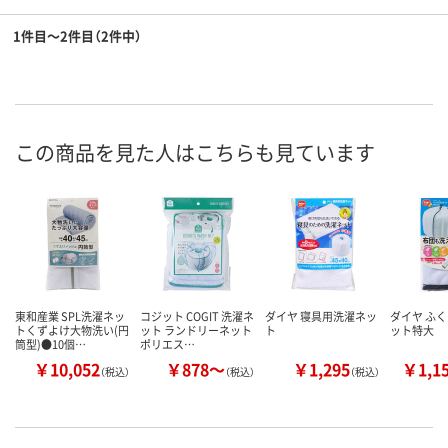
1件目～2件目（2件中）
この商品を見た人はこちらも見ています
東和産業 SPL洗濯ネッ
コジット COGIT 洗濯ネ
ダイヤ 寝具用洗濯ネッ
ダイヤ ふ
トくずよけ大物洗い(円
ット ランドリーネット
ト
ット特大
筒型)●10個…
ポリエス…
￥10,052
￥878～
￥1,295
￥1,1
（税込）
（税込）
（税込）