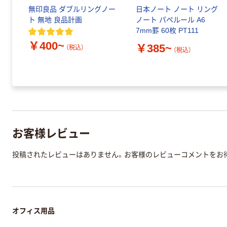
プ
無印良品 ダブルリングノー
日本ノート ノート リング
厚
ト 無地 良品計画
ノート パペルール A6
7mm罫 60枚 PT111
￥400~
￥385~
（税込）
（税込）
お客様レビュー
投稿されたレビューはありません。お客様のレビューコメントをお
オフィス用品