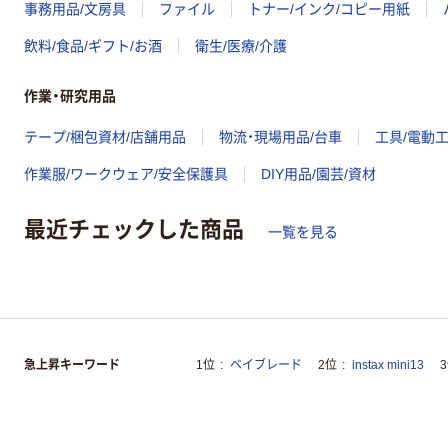
事務用品/文房具
ファイル
トナー/インク/コピー用紙
飲料/食品/ギフト/お酒
衛生/医療/介護
作業・研究用品
テープ/梱包資材/店舗用品
物流・現場用品/台車
工具/電動
作業服/ワークウェア/安全保護具
DIY用品/園芸/資材
最近チェックした商品
一覧を見る
急上昇キーワード
1位
ベイブレード
2位
instax mini13