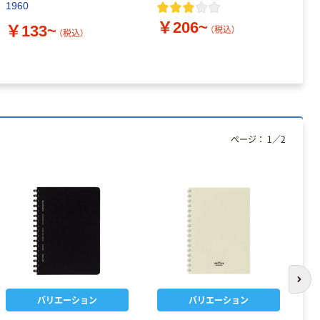
1960
ト
￥206~
￥133~
（税込）
（税込）
￥
ページ：
1
／
2
次の
バリエーション
バリエーション