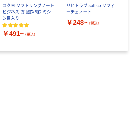
コクヨ ソフトリングノート
リヒトラブ soffice ソフィ
コ
ビジネス 方眼罫/B罫 ミシ
ーチェノート
枚
ン目入り
￥248~
￥
（税込）
￥491~
（税込）