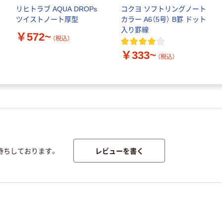
リヒトラブ AQUA DROPs
コクヨ ソフトリングノート
ツイストノート厚型
カラー A6（5号） B罫 ドット
入り罫線
￥572~
（税込）
￥333~
（税込）
レビューを書く
待ちしております。