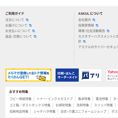
ご利用ガイド
ASKUL について
注文について
会社案内
お届けについて
投資家情報
お支払いについて
環境・社会活動報告
返品・交換について
カスタマーハラスメントに
針
アスクルのサイバーセキュ
おすすめ特集
コピー用紙特集
トナー・インクメガストア
電卓特集
電池特集
タ
ゴミ箱／ダストボックス特集
お掃除特集
洗剤特集
スリッパ特集
収納用品特集
シャチハタ特集
白衣・介護ユニフォームショップ
ポス