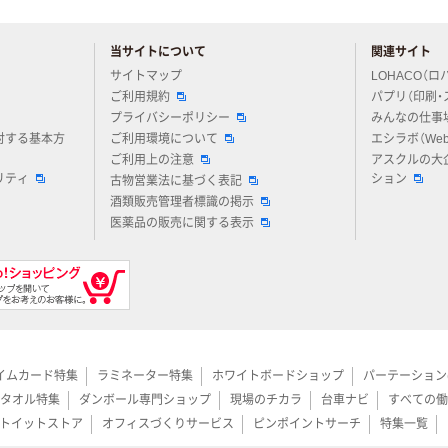
当サイトについて
関連サイト
アスクルについてお気軽にご質問ください
サイトマップ
LOHACO（ロ
ご利用規約
パプリ（印刷・
プライバシーポリシー
みんなの仕事
対する基本方
ご利用環境について
エシラボ（We
ご利用上の注意
アスクルの大
リティ
ション
古物営業法に基づく表記
酒類販売管理者標識の掲示
医薬品の販売に関する表示
イムカード特集
ラミネーター特集
ホワイトボードショップ
パーテーション
タオル特集
ダンボール専門ショップ
現場のチカラ
台車ナビ
すべての働
トイットストア
オフィスづくりサービス
ピンポイントサーチ
特集一覧