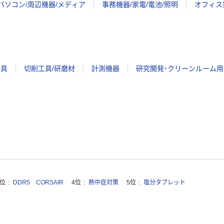
パソコン/周辺機器/メディア
事務機器/家電/電池/照明
オフィス
工具
切削工具/研磨材
計測機器
研究開発・クリーンルーム用
3位
DDR5 CORSAIR
4位
熱中症対策
5位
塩分タブレット