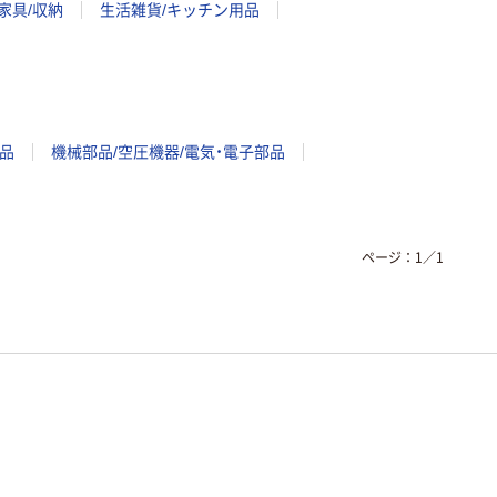
家具/収納
生活雑貨/キッチン用品
品
機械部品/空圧機器/電気・電子部品
ページ：
1
／
1