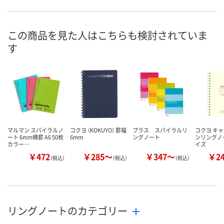
お申込番
XN46661
RE35405
XN46663
号
直送品
6点
直送品
在庫
この商品を見た人はこちらも検討されていま
す
8月27日（木）まで
8月13日（木）
8月27日（木）
お届け日
数量
数量
数量
カゴへ
カゴへ
カ
マルマン スパイラルノ
コクヨ （KOKUYO） 罫幅
プラス スパイラルリ
コクヨ キャ
ート 6mm横罫 A6 50枚
6mm
ングノート
ンリングノ
カラー…
イズ
￥472
￥285～
￥347～
￥2
（税込）
（税込）
（税込）
リングノートのカテゴリー