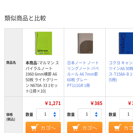
類似商品と比較
本商品：
マルマン ス
日本ノート ノート
コクヨ キャ
商品名
パイラルノート
リングノート パペ
ツインA6 50
1960 6mm横罫 A6
ルール A6 7mm罫
ス-T158A-B
50枚 ライトグリー
60枚 グレー
(5冊)
ン N670A-33 1セッ
PT111GR 1冊
ト(1冊×10)
￥1,271
￥385
￥1
数量
数量
数量
価格
(税込)
カゴへ
カゴへ
カ