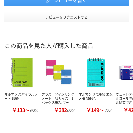
レビューを書く
レビューをリクエストする
この商品を見た人が購入した商品
マルマン スパイラルノ
プラス ツインリング
マルマン メモ用紙 エム
ウェットテ
ート 1960
ノート A5サイズ 1
メモ N595A
ルコール除
パック（3冊入：ブ…
ル除菌でき
￥133～
￥382
￥149～
￥4
（税込）
（税込）
（税込）