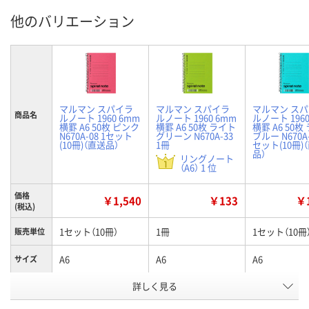
他のバリエーション
マルマン スパイラ
マルマン スパイラ
マルマン ス
商品名
ルノート 1960 6mm
ルノート 1960 6mm
ルノート 1960
横罫 A6 50枚 ピンク
横罫 A6 50枚 ライト
横罫 A6 50枚
N670A-08 1セット
グリーン N670A-33
ブルー N670A-
(10冊)（直送品）
1冊
セット(10冊)
品）
リングノート
（A6） 1 位
価格
￥1,540
￥133
￥1
(税込)
1セット（10冊）
1冊
1セット（10冊
販売単位
A6
A6
A6
サイズ
詳しく見る
ピンク
ライトグリーン
ライトブルー
カラー