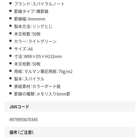
ブランド：スパイラルノート
罫線タイプ：横罫線
罫線幅：6mmmm
製本方法：リングとじ
本文枚数：50枚
カラー：ライトグリーン
サイズ：A6
寸法：W99×D5×H132mm
本文枚数：50枚
用紙：マルマン筆記用紙：70g/m2
製本：スパイラル
表紙素材：カラーボード紙
罫線の種類：メモリ入り6mm罫
JANコード
4979093670345
備考（ご注意）