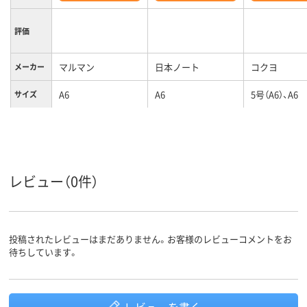
評価
マルマン
日本ノート
コクヨ
メーカー
A6
A6
5号（A6）、A6
サイズ
罫線タイ
横罫線
横罫線
横罫線
プ
6mm
7
7
罫線幅
レビュー（0件）
カラーグ
グリーン系
グレー系
ブルー系
ループ
リングとじ
リングとじ
製本方法
投稿されたレビューはまだありません。お客様のレビューコメントをお
待ちしています。