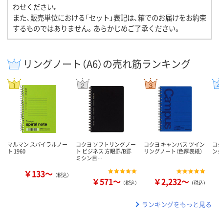
わせください。
また、販売単位における「セット」表記は、箱でのお届けをお約束
するものではありません。あらかじめご了承ください。
リングノート（A6）の売れ筋ランキング
マルマン スパイラルノー
コクヨ ソフトリングノー
コクヨ キャンパス ツイン
コ
ト 1960
ト ビジネス 方眼罫/B罫
リングノート（色厚表紙）
ン
ミシン目…
￥133～
（税込）
￥571～
￥2,232～
（税込）
（税込）
ランキングをもっと見る