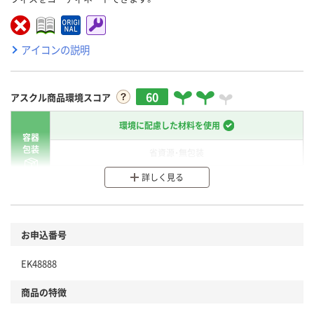
アイコンの説明
60
アスクル商品環境スコア
環境に配慮した材料を使用
容器
包装
省資源・無包装
詳しく見る
分別・リサイクルしやすい設計
環境に配慮した材料を使用
商品
お申込番号
本体
省資源・省エネ・節水
EK48888
分別・リサイクルしやすい設計
商品の特徴
独自の回収スキームがある