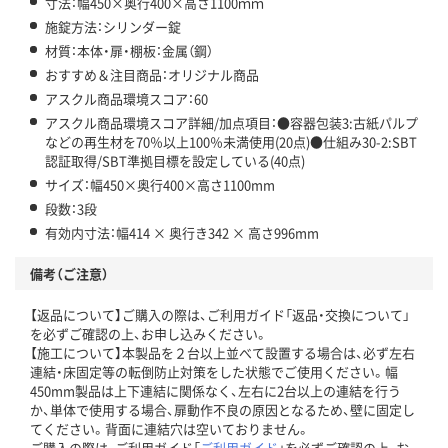
寸法：幅450×奥行400×高さ1100ｍｍ
施錠方法：シリンダー錠
材質：本体・扉・棚板：金属（鋼）
おすすめ＆注目商品：オリジナル商品
アスクル商品環境スコア：60
アスクル商品環境スコア詳細/加点項目：●容器包装3:古紙パルプ
などの再生材を70％以上100％未満使用(20点)●仕組み30-2:SBT
認証取得/SBT準拠目標を設定している(40点)
サイズ：幅450×奥行400×高さ1100mm
段数：3段
有効内寸法：幅414 × 奥行き342 × 高さ996mm
備考（ご注意）
【返品について】ご購入の際は、ご利用ガイド「返品・交換について」
を必ずご確認の上、お申し込みください。
【施工について】本製品を２台以上並べて設置する場合は、必ず左右
連結・床固定等の転倒防止対策をした状態でご使用ください。幅
450mm製品は上下連結に関係なく、左右に2台以上の連結を行う
か、単体で使用する場合、扉動作不良の原因となるため、壁に固定し
てください。背面に連結穴は空いておりません。
ご購入の際は、ご利用ガイド「
ご利用ガイド
」を必ずご確認の上、お