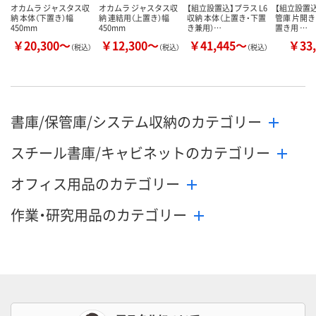
カゴへ
カゴへ
カ
オカムラ ジャスタス収
オカムラ ジャスタス収
【組立設置込】プラス L6
【組立設置込
納 本体（下置き）幅
納 連結用（上置き）幅
収納 本体（上置き・下置
管庫 片開き 
450mm
450mm
き兼用）…
置き用 …
￥20,300～
￥12,300～
￥41,445～
￥33,
（税込）
（税込）
（税込）
書庫/保管庫/システム収納のカテゴリー
スチール書庫/キャビネットのカテゴリー
オフィス用品のカテゴリー
作業・研究用品のカテゴリー