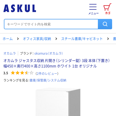
カゴ
メニュー
ホーム
オフィス家具/収納
スチール書庫/キャビネット
書
オカムラ
ブランド：
okamura（オカムラ）
オカムラ ジャスタス収納 片開き（シリンダー錠） 3段 本体（下置き）
幅450×奥行400×高さ1100mm ホワイト 1台 オリジナル
3.5
（
2
件のレビュー
）
ランキングを見る：
書庫/保管庫/システム収納