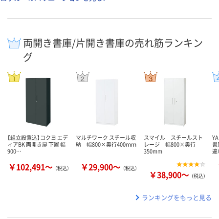
両開き書庫/片開き書庫の売れ筋ランキン
グ
【組立設置込】コクヨ エデ
マルチワーク スチール収
スマイル スチールスト
Y
ィアBK 両開き扉 下置 幅
納 幅800×奥行400ｍｍ
レージ 幅800×奥行
書
900…
350mm
違
￥102,491～
￥29,900～
（税込）
（税込）
￥38,900～
（税込）
ランキングをもっと見る