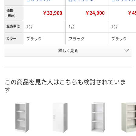
価格
￥32,900
￥24,900
￥45
(税込)
1台
1台
1台
販売単位
ブラック
ブラック
ブラック
カラー
詳しく見る
1100mm
1100mm
1850mm
高さ
片開き（シリンダー
オープン
片開き（シリ
種別
錠）
錠）
お申込番
この商品を見た人はこちらも検討されていま
EK49169
EK49204
EK49161
号
す
2点
5点
1点
在庫
8月11日（火）
8月11日（火）
8月11日（火）
お届け日
数量
数量
数量