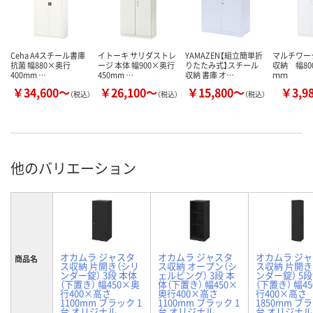
Ceha A4スチール書庫
イトーキ サリダストレ
YAMAZEN【組立簡単折
マルチワー
抗菌 幅880×奥行
ージ 本体 幅900×奥行
りたたみ式】スチール
収納 幅80
400mm …
450mm …
収納 書庫 オ…
ｍｍ
￥34,600～
￥26,100～
￥15,800～
￥3,9
（税込）
（税込）
（税込）
他のバリエーション
オカムラ ジャスタ
オカムラ ジャスタ
オカムラ ジ
商品名
ス収納 片開き（シリ
ス収納 オープン（シ
ス収納 片開き
ンダー錠） 3段 本体
ェルビング） 3段 本
ンダー錠） 5段
（下置き） 幅450×奥
体（下置き） 幅450×
（下置き） 幅4
行400×高さ
奥行400×高さ
行400×高さ
1100mm ブラック 1
1100mm ブラック 1
1850mm ブラ
台 オリジナル
台 オリジナル
台 オリジナル