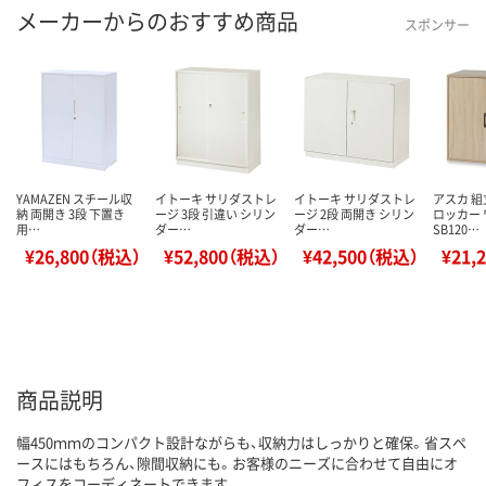
メーカーからのおすすめ商品
スポンサー
YAMAZEN スチール収
イトーキ サリダストレ
イトーキ サリダストレ
アスカ 組
納 両開き 3段 下置き
ージ 3段 引違い シリン
ージ 2段 両開き シリン
ロッカー
用…
ダー…
ダー…
SB120…
¥26,800（税込）
¥52,800（税込）
¥42,500（税込）
¥21,
商品説明
幅450ｍｍのコンパクト設計ながらも、収納力はしっかりと確保。省スペ
ースにはもちろん、隙間収納にも。お客様のニーズに合わせて自由にオ
フィスをコーディネートできます。