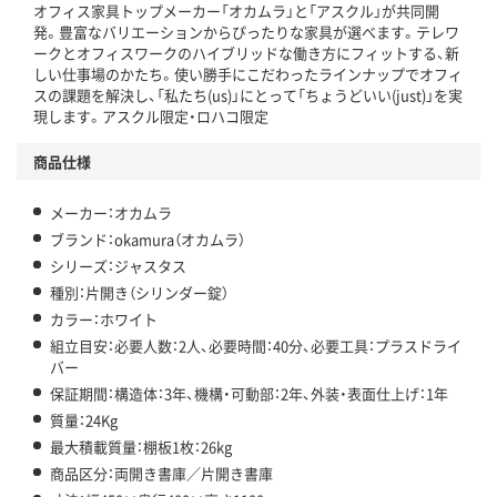
仕組
オフィス家具トップメーカー「オカムラ」と「アスクル」が共同開
アスクルで資源循環している
発。豊富なバリエーションからぴったりな家具が選べます。テレワ
ークとオフィスワークのハイブリッドな働き方にフィットする、新
温室効果ガスなどの削減
しい仕事場のかたち。使い勝手にこだわったラインナップでオフィ
スの課題を解決し、「私たち(us)」にとって「ちょうどいい(just)」を実
この商品の環境配慮ポイントです。下記商品詳細「
現します。アスクル限定・ロハコ限定
アスクル商品環境スコア詳細／加点項目
」で確認できます。
商品仕様
メーカー：オカムラ
ブランド：okamura（オカムラ）
シリーズ：ジャスタス
種別：片開き（シリンダー錠）
カラー：ホワイト
組立目安：必要人数：2人、必要時間：40分、必要工具：プラスドライ
バー
保証期間：構造体：3年、機構・可動部：2年、外装・表面仕上げ：1年
質量：24Kg
最大積載質量：棚板1枚：26kg
商品区分：両開き書庫／片開き書庫