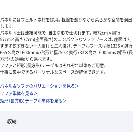
パネルにはフェルト素材を採用。視線を遮りながら柔らかな空間を演出
します。
パネル同士は連結可能で、自由な形で仕切れます。幅72cm×奥行
57cm×高さ72cm(座面高さ)のコンパクトなソファブースは、座面は広
すぎず狭すぎない一人掛けと二人掛け、テーブルブースは幅1335×奥行
665×高さ1600mmの台形と幅750×奥行733×高さ1600mmの矩形（長
方形）の2種類から選べます。
ソファと矩形（長方形）テーブルはそれぞれ単体もご用意。
仕事に集中できるパーソナルなスペースが確保できます。
パネル＆ソファのバリエーションを見る＞
ソファ単体を見る＞
矩形（長方形）テーブル単体を見る＞
収納