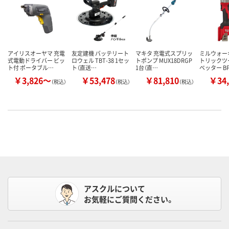
アイリスオーヤマ 充電
友定建機 バッテリート
マキタ 充電式スプリッ
ミルウォー
式電動ドライバー ビッ
ロウェル TBT-38 1セッ
トポンプ MUX18DRGP
トリックツー
ト付 ポータブル…
ト（直送…
1台（直…
ベッター B
￥3,826～
￥53,478
￥81,810
￥34,
（税込）
（税込）
（税込）
アスクルについて
お気軽にご質問ください。