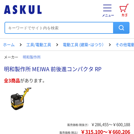
カゴ
メニュー
ホーム
工具/電動工具
電動工具 (建築・はつり）
その他電動
メーカー
明和製作所
明和製作所 MEIWA 前後進コンパクタ RP
全3商品
があります。
￥286,455～￥600,188
販売価格（税抜き）
￥315,100
～
￥660,206
販売価格（税込）