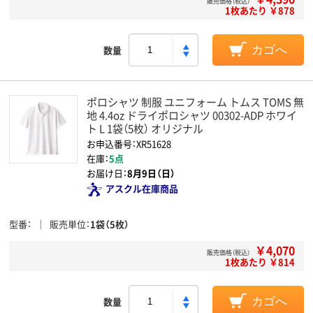
販売価格（税込）
1枚あたり ￥878
数量
カゴへ
ポロシャツ 制服 ユニフォーム トムス TOMS 無
地 4.4oz ドライポロシャツ 00302-ADP ホワイ
ト L 1袋（5枚） オリジナル
お申込番号：XR51628
在庫：
5点
お届け日：
8月9日（日）
アスクル在庫商品
型番
販売単位
1袋（5枚）
￥4,070
販売価格（税込）
1枚あたり ￥814
数量
カゴへ