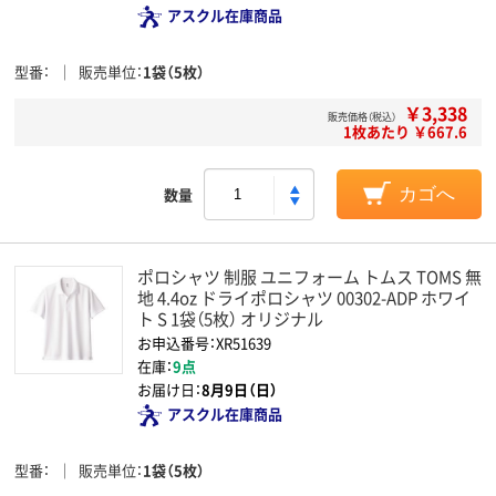
アスクル在庫商品
型番
販売単位
1袋（5枚）
￥3,338
販売価格（税込）
1枚あたり ￥667.6
数量
カゴへ
ポロシャツ 制服 ユニフォーム トムス TOMS 無
地 4.4oz ドライポロシャツ 00302-ADP ホワイ
ト S 1袋（5枚） オリジナル
お申込番号：XR51639
在庫：
9点
お届け日：
8月9日（日）
アスクル在庫商品
型番
販売単位
1袋（5枚）