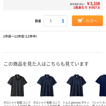
￥3,338
販売価格（税込）
1枚あたり ￥667.6
数量
カゴへ
1件目～12件目（12件中）
この商品を見た人はこちらも見ています
ポロシャツ 制服 ユニフ
ポロシャツ 制服 ユニフ
トムス glimmer ポケッ
Tシャツ カ
ォーム トムス TOMS 無
ォーム トムス TOMS 無
ト付ドライポロシャツ
服 ユニフォ