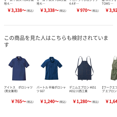
地 4.…
地 4.…
4.4オ…
TOMS …
￥3,338～
￥3,338～
￥970～
￥3,9
（税込）
（税込）
（税込）
この商品を見た人はこちらも検討されていま
す
アイトス ポロシャツ
バートル 半袖ポロシャ
デニムエプロン #651
【ワークエ
（男女兼用）
ツ 667
#652 川西工業
プ エプロン
￥765～
￥1,240～
￥1,280～
￥1,6
（税込）
（税込）
（税込）