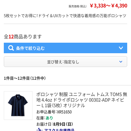
￥3,338
～
￥4,390
販売価格（税込）
5枚セットでお得に！ドライ＆UVカットで快適な着用感の万能ポロシャツ
全
12
商品あります
条件で絞り込む
並び替え：指定なし
1件目～12件目（12件中）
ポロシャツ 制服 ユニフォーム トムス TOMS 無
地 4.4oz ドライポロシャツ 00302-ADP ネイビ
ー L 1袋（5枚） オリジナル
お申込番号：XR51650
在庫：
あり
お届け日：
8月9日（日）
アスクル在庫商品