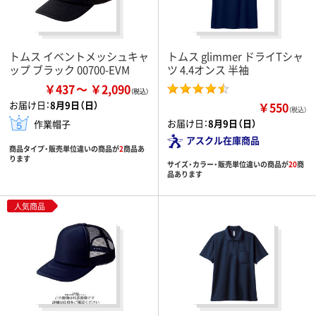
トムス イベントメッシュキャ
トムス glimmer ドライTシャ
ップ ブラック 00700-EVM
ツ 4.4オンス 半袖
￥437
￥2,090
お届け日：
8月9日（日）
￥550
（税込）
お届け日：
8月9日（日）
作業帽子
アスクル在庫商品
商品タイプ・販売単位違いの商品が
2
商品あ
ります
サイズ・カラー・販売単位違いの商品が
20
商
品あります
人気商品