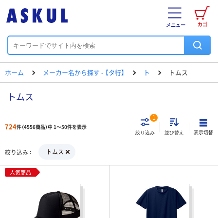
カゴ
メニュー
ホーム
メーカー名から探す - 【タ行】
ト
トムス
トムス
1
724
件（4556商品）中 1～50件を表示
表示切替
絞り込み
並び替え
トムス
絞り込み
人気商品