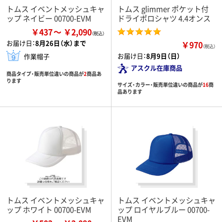
トムス イベントメッシュキャ
トムス glimmer ポケット付
ップ ネイビー 00700-EVM
ドライポロシャツ 4.4オンス
￥437
￥2,090
お届け日：
8月26日（水）まで
￥970
（税込）
お届け日：
8月9日（日）
作業帽子
アスクル在庫商品
商品タイプ・販売単位違いの商品が
2
商品あ
ります
サイズ・カラー・販売単位違いの商品が
16
商
品あります
トムス イベントメッシュキャ
トムス イベントメッシュキャ
ップ ホワイト 00700-EVM
ップ ロイヤルブルー 00700-
EVM