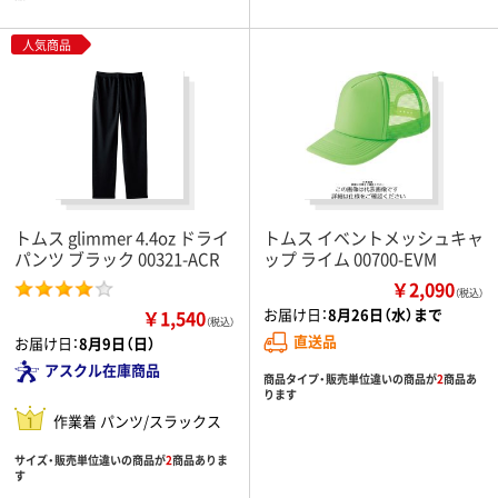
人気商品
トムス glimmer 4.4oz ドライ
トムス イベントメッシュキャ
パンツ ブラック 00321-ACR
ップ ライム 00700-EVM
￥2,090
（税込）
お届け日：
8月26日（水）まで
￥1,540
（税込）
直送品
お届け日：
8月9日（日）
アスクル在庫商品
商品タイプ・販売単位違いの商品が
2
商品あ
ります
作業着 パンツ/スラックス
サイズ・販売単位違いの商品が
2
商品ありま
す