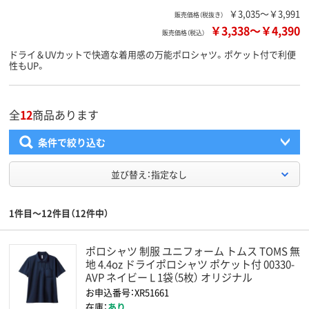
￥3,035～￥3,991
販売価格（税抜き）
￥3,338
～
￥4,390
販売価格（税込）
ドライ＆UVカットで快適な着用感の万能ポロシャツ。ポケット付で利便
性もUP。
全
12
商品あります
条件で絞り込む
並び替え：指定なし
1件目～12件目（12件中）
ポロシャツ 制服 ユニフォーム トムス TOMS 無
地 4.4oz ドライポロシャツ ポケット付 00330-
AVP ネイビー L 1袋（5枚） オリジナル
お申込番号：XR51661
在庫：
あり