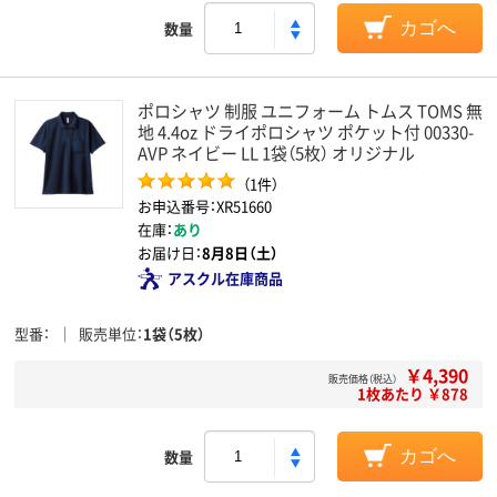
数量
カゴへ
ポロシャツ 制服 ユニフォーム トムス TOMS 無
地 4.4oz ドライポロシャツ ポケット付 00330-
AVP ネイビー LL 1袋（5枚） オリジナル
（1件）
お申込番号：XR51660
在庫：
あり
お届け日：
8月8日（土）
アスクル在庫商品
型番
販売単位
1袋（5枚）
￥4,390
販売価格（税込）
1枚あたり ￥878
数量
カゴへ