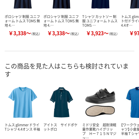
ポロシャツ 制服 ユニフ
ポロシャツ 制服 ユニフ
Tシャツ カットソー 制
トムス gli
ォーム トムス TOMS 無
ォーム トムス TOMS 無
服 ユニフォーム トムス
ト付ドライ
地 4.…
地 4.…
TOMS …
4.4オ…
￥3,338～
￥3,338～
￥3,923～
￥9
（税込）
（税込）
（税込）
この商品を見た人はこちらも検討されていま
す
トムス glimmer ドライ
アイトス サイドポケ
ミドリ安全 超耐滑軽
【ワークウ
Tシャツ 4.4オンス 半袖
ットポロ
量作業靴ハイグリッ
ャツ】小倉
プ Ｈー７１５Ｎマジ
半袖Ｔシャツ
ッ…