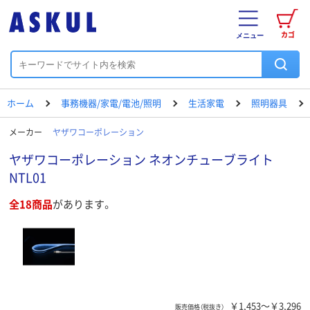
カゴ
メニュー
ホーム
事務機器/家電/電池/照明
生活家電
照明器具
メーカー
ヤザワコーポレーション
ヤザワコーポレーション ネオンチューブライト
NTL01
全18商品
があります。
￥1,453～￥3,296
販売価格（税抜き）