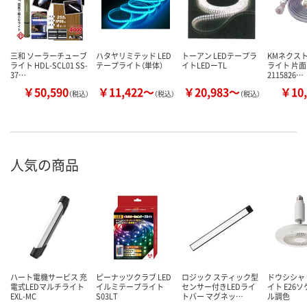
三和 ソーラーチューブ
ハタヤリミテッド LED
トーアン LEDテープラ
KMネクスト
ライト HDL-SCL01 SS-
テープライト（単体）
イトLEDーTL
ライト 片面
37…
2115826…
￥50,590
￥11,422～
￥20,983～
￥10,
（税込）
（税込）
（税込）
人気の商品
ハート電機サービス 充
ピーナッツクラブ LED
ロジック スティック型
ドウシシャ
電式LEDマルチライト
イルミテープライト
センサー付きLEDライ
イト E26
EXL-MC
S03LT
トバー マグネッ…
ル調色