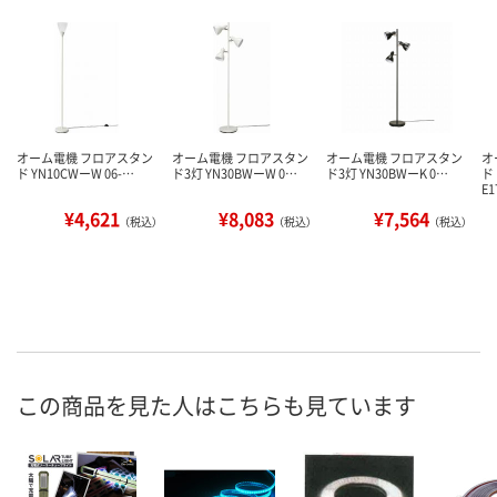
オーム電機 フロアスタン
オーム電機 フロアスタン
オーム電機 フロアスタン
オ
ド YN10CWーW 06-…
ド3灯 YN30BWーW 0…
ド3灯 YN30BWーK 0…
ド
E
¥4,621
¥8,083
¥7,564
（税込）
（税込）
（税込）
この商品を見た人はこちらも見ています