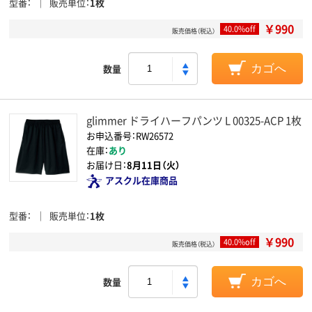
型番
販売単位
1枚
￥990
40.0%off
販売価格（税込）
数量
カゴへ
glimmer ドライハーフパンツ L 00325-ACP 1枚
お申込番号：RW26572
在庫：
あり
お届け日：
8月11日（火）
アスクル在庫商品
型番
販売単位
1枚
￥990
40.0%off
販売価格（税込）
数量
カゴへ