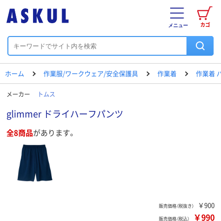
カゴ
メニュー
ホーム
作業服/ワークウェア/安全保護具
作業着
作業着 
メーカー
トムス
glimmer ドライハーフパンツ
全8商品
があります。
￥900
販売価格（税抜き）
￥990
販売価格（税込）