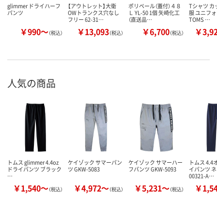
glimmer ドライハーフ
【アウトレット】大衛
ポリペール（蓋付）４８
Tシャツ カ
パンツ
OWトランクス穴なし
Ｌ YL-50 1個 矢崎化工
服 ユニフォ
フリー 62-31…
（直送品…
TOMS …
￥990～
￥13,093
￥6,700
￥3,9
（税込）
（税込）
（税込）
人気の商品
トムス glimmer 4.4oz
ケイゾック サマーパン
ケイゾック サマーハー
トムス 4.4
ドライパンツ ブラック
ツ GKW-5083
フパンツ GKW-5093
イパンツ 
…
00321-A…
￥1,540～
￥4,972～
￥5,231～
￥1,5
（税込）
（税込）
（税込）