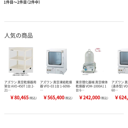
1件目～2件目（2件中）
人気の商品
アズワン 真空乾燥器用
アズワン 真空凍結乾燥
東京理化器械 真空検体
アズワン 
架台 AVO-450T 1台 2-
器 VFD-03 1台 1-6098-
乾燥器 VOM-1000A1 1
(遠赤型) VO-
21…
…
台 6…
60…
￥80,465
￥565,400
￥242,000
￥624,
（税込）
（税込）
（税込）