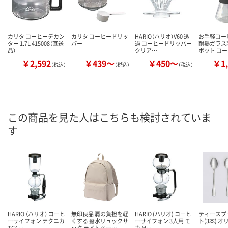
カリタ コーヒーデカン
カリタ コーヒードリッ
HARIO（ハリオ）V60 透
お手軽コー
ター 1.7L 415008（直送
パー
過 コーヒードリッパー
耐熱ガラス
品）
クリア…
ポット コ
￥2,592
￥439～
￥450～
￥1,
（税込）
（税込）
（税込）
この商品を見た人はこちらも検討されていま
す
HARIO （ハリオ） コーヒ
無印良品 肩の負担を軽
HARIO (ハリオ) コーヒ
ティースプ
ーサイフォン テクニカ
くする 撥水リュックサ
ーサイフォン 3人用 モ
ト(3本) 