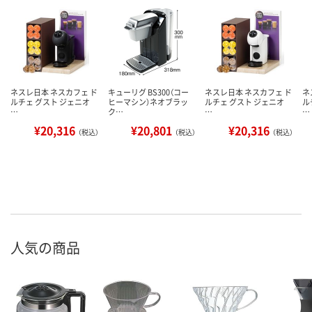
ネスレ日本 ネスカフェ ド
キューリグ BS300（コー
ネスレ日本 ネスカフェ ド
ネ
ルチェ グスト ジェニオ
ヒーマシン）ネオブラッ
ルチェ グスト ジェニオ
ル
…
ク…
…
…
¥20,316
¥20,801
¥20,316
（税込）
（税込）
（税込）
人気の商品