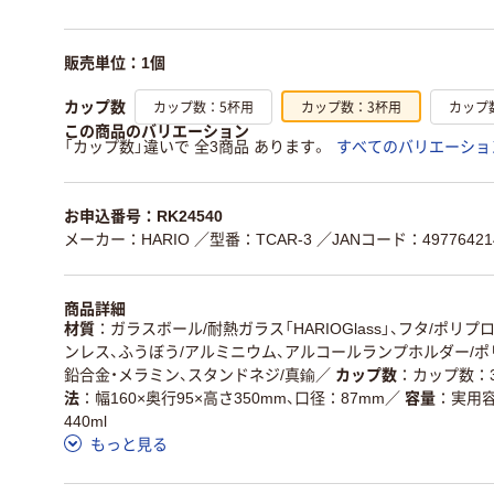
販売単位：1個
カップ数：5杯用
カップ数：3杯用
カップ
カップ数
この商品のバリエーション
「カップ数」違いで 全3商品 あります。
すべてのバリエーショ
お申込番号：RK24540
メーカー：HARIO
／型番：TCAR-3
／JANコード：49776421
商品詳細
材質
ガラスボール/耐熱ガラス「HARIOGlass」、フタ/ポリ
ンレス、ふうぼう/アルミニウム、アルコールランプホルダー/ポ
鉛合金・メラミン、スタンドネジ/真鍮
／
カップ数
カップ数：
法
幅160×奥行95×高さ350mm、口径：87mm
／
容量
実用容
440ml
もっと見る