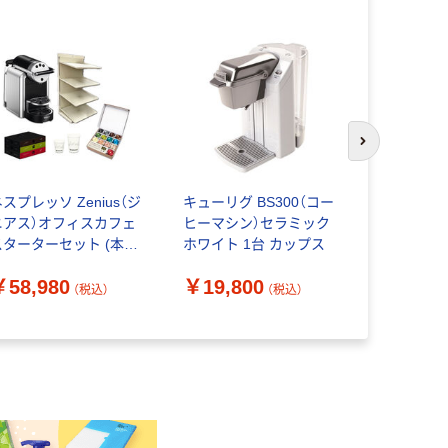
次のスライド
スプレッソ Zenius（ジ
キューリグ BS300（コー
キューリグ 
ニアス）オフィスカフェ
ヒーマシン）セラミック
ヒーマシン
スターターセット (本体
ホワイト 1台 カップス
レッド 1台
＋POD3種×各50杯＋お
￥58,980
￥19,800
試しPOD52杯＋POD＆
（税込）
（税込）
￥20,80
カップスタンド＋紙コ
ップ2種）