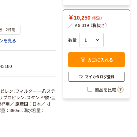
￥10,250
（税込）
／ ￥9,319 （税抜き）
数：2杯用
数量
ンを見る
カゴに入れる
43180
マイカタログ登録
商品を比較
プロピレン、フィルター一式/ステ
リプロピレン、スタンド/鉄・亜
3杯用
／
原産国
日本
／
寸
量：360ml、満水容量：