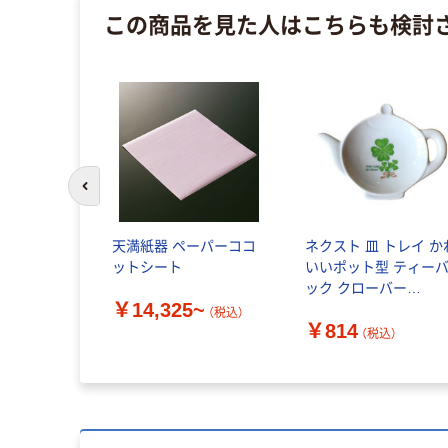
この商品を見た人はこちらも検討
前のスライドへ
天満紙器 ペーパーココ
ネクスト 皿 トレイ か
ットシート
いいポット型 ティー
ック クローバー
￥14,325~
489869 1個（直送品）
（税込）
￥814
（税込）