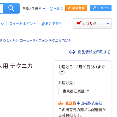
ヘルプ
各種お手続き
0
スイートポイント
あとで買う
カゴ
点
ARIO （ハリオ） コーヒーサイフォン テクニカ TCAR
商品情報を印刷する
3人用 テクニカ
お届け日：8月20日（木）まで
お届け先：
直送品
中山福株式会社
この出荷元の商品は配送料が
当社負担です。