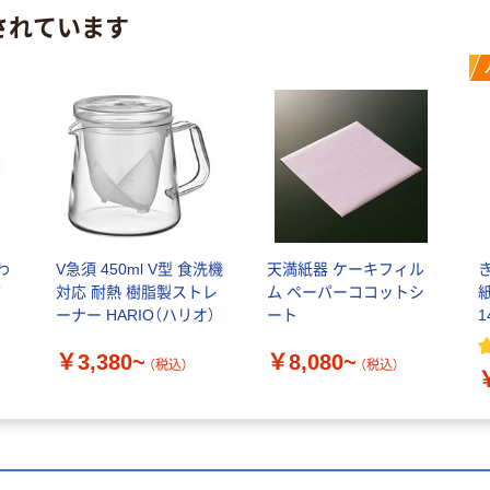
されています
わ
V急須 450ml V型 食洗機
天満紙器 ケーキフィル
バ
対応 耐熱 樹脂製ストレ
ム ペーパーココットシ
ーナー HARIO（ハリオ）
ート
1
（
￥3,380~
￥8,080~
（税込）
（税込）