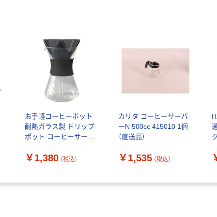
ッ
お手軽コーヒーポット
カリタ コーヒーサーバ
H
耐熱ガラス製 ドリップ
ーN 500cc 415010 1個
ポット コーヒーサーバ
（直送品）
ク
ー OCPー40ーB 1個
￥1,380
￥1,535
HARIO（ハリオ）
（税込）
（税込）