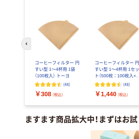
前のスライドへ
ィルター
コーヒーフィルター 円
コーヒーフィルター 
 1袋（100
すい型 1～4杯用 1袋
すい型 1～4杯用 1セ
（100枚入） トーヨ
ト（500枚：100枚入×5
袋） トーヨ
(
418
)
(
48
)
(
48
)
￥308
￥1,440
込）
（税込）
（税込）
ますます商品拡大中！まずはお試