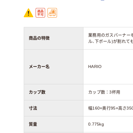
業務用のガスバーナー
商品の特徴
ル、下ボール)が割れて
メーカー名
HARIO
カップ数
カップ数：3杯用
寸法
幅160×奥行95×高さ3
質量
0.775kg