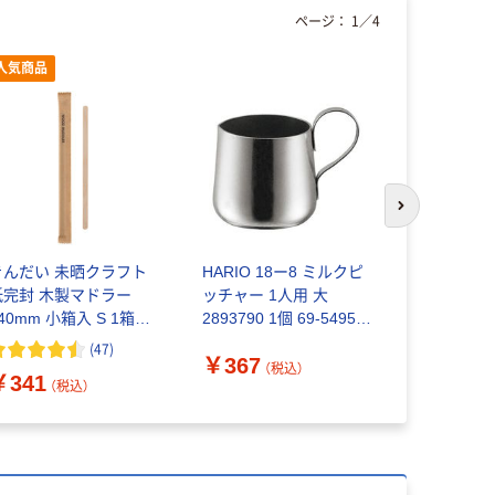
ページ：
1
／
4
人気商品
次のスライド
きんだい 未晒クラフト
HARIO 18ー8 ミルクピ
Eタイプテ
紙完封 木製マドラー
ッチャー 1人用 大
大黒工業
40mm 小箱入 S 1箱
2893790 1個 69-5495-
100本入）
92（直送品）
(
47
)
￥1,055
￥367
（税込）
￥341
（税込）