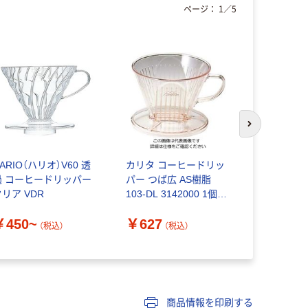
ページ：
1
／
5
次のスライド
ARIO（ハリオ）V60 透
カリタ コーヒードリッ
HARIO (ハ
過 コーヒードリッパー
パー つば広 AS樹脂
出ドリッパー
リア VDR
103-DL 3142000 1個
MUGEN VD
61-6717-58
個（直送品）
￥450~
￥627
￥740
（税込）
（税込）
（
商品情報を印刷する