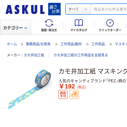
すべて
カテゴリー
履歴・再注文
マイカタログ
クイックオーダー
ホーム
事務用品/文房具
工作用品/画材
工作用品
マスキ
メーカー
カモ井加工紙
カモ井加工紙の工作用品を全部見る
カモ井加工紙 マスキングテ
人気のキャンディブランド「PEZ」柄
￥192
（税込）