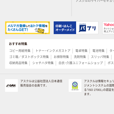
アスクルのサイバーセキュ
おすすめ特集
コピー用紙特集
トナー・インクメガストア
電卓特集
電池特集
タ
ゴミ箱／ダストボックス特集
お掃除特集
洗剤特集
スリッパ特集
収納用品特集
シャチハタ特集
白衣・介護ユニフォームショップ
ポス
アスクルは公益社団法人日本通信
アスクルは情報セキュ
販売協会の会員です。
ジメントシステムの国
る「ISO 27001」の認
ます。