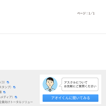
ページ：
1
／
1
ハコ）
スタンプ）
場
bメディア）
アオイくんに聞いてみる
企業向けトータルソリュー