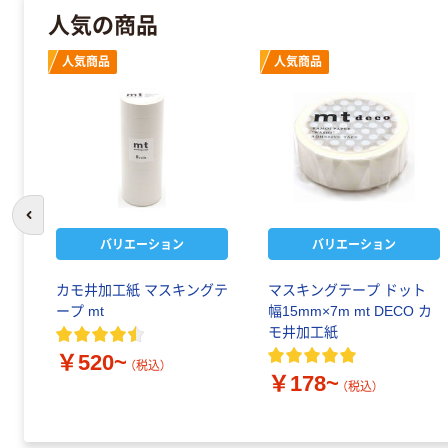
人気の商品
人気商品
人気商品
前のスライドへ
バリエーション
バリエーション
カモ井加工紙 マスキングテ
マスキングテープ ドット
ープ mt
幅15mm×7m mt DECO カ
モ井加工紙
￥520~
（税込）
￥178~
（税込）