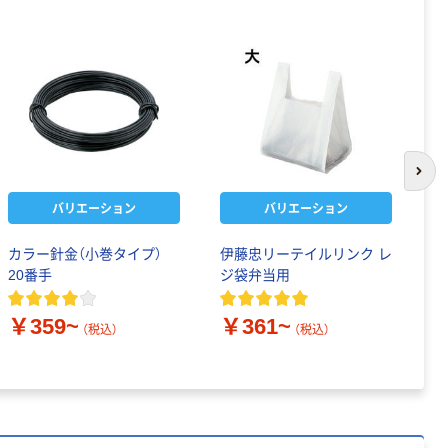
次の
バリエーション
バリエーション
カラー針金（小巻タイプ）
伊藤忠リーテイルリンク レ
サ
20番手
ジ袋弁当用
ベ
T
ス
￥359~
￥361~
（税込）
（税込）
￥