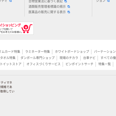
リティ
ション
古物営業法に基づく表記
酒類販売管理者標識の掲示
医薬品の販売に関する表示
イムカード特集
ラミネーター特集
ホワイトボードショップ
パーテーション
タオル特集
ダンボール専門ショップ
現場のチカラ
台車ナビ
すべての働
トイットストア
オフィスづくりサービス
ピンポイントサーチ
特集一覧
リティマネ
際規格であ
証を取得してい