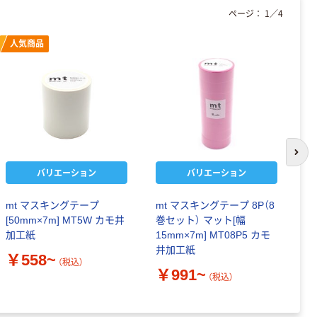
ページ：
1
／
4
人気商品
次の
バリエーション
バリエーション
mt マスキングテープ
mt マスキングテープ 8P（8
今
[50mm×7m] MT5W カモ井
巻セット） マット[幅
ト
加工紙
15mm×7m] MT08P5 カモ
井加工紙
￥
￥558~
（税込）
￥991~
（税込）