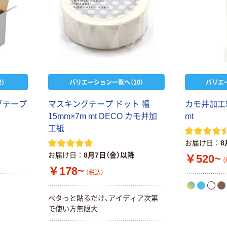
）
バリエーション一覧へ（10）
バリエ
グテープ
マスキングテープ ドット 幅
カモ井加工
15mm×7m mt DECO カモ井加
mt
工紙
お届け日
8
お届け日
8月7日（金）以降
￥520~
（
￥178~
（税込）
ペタっと貼るだけ、アイディア次第
で使い方無限大