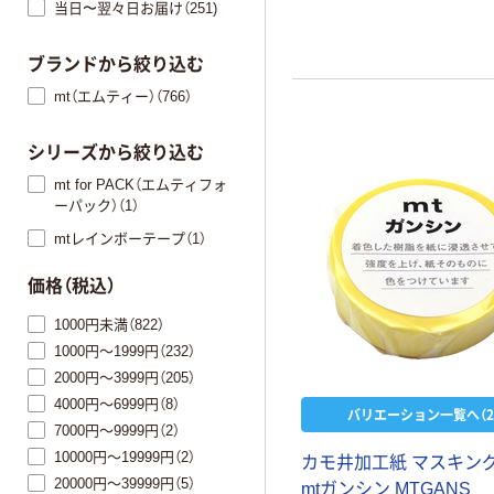
当日〜翌々日お届け（251)
ブランドから絞り込む
mt（エムティー）（766）
シリーズから絞り込む
mt for PACK（エムティフォ
ーパック）（1）
mtレインボーテープ（1）
価格（税込）
1000円未満（822）
1000円～1999円（232）
2000円～3999円（205）
4000円～6999円（8）
バリエーション一覧へ（2
7000円～9999円（2）
10000円～19999円（2）
カモ井加工紙 マスキン
20000円～39999円（5）
mtガンシン MTGANS