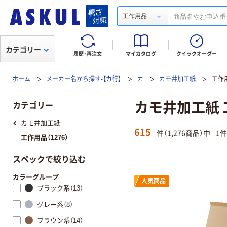
工作用品
カテゴリー
履歴・再注文
マイカタログ
クイックオーダー
ホーム
メーカー名から探す-【カ行】
カ
カモ井加工紙
工作
カモ井加工紙 
カテゴリー
カモ井加工紙
615
件（1,276商品）中
1
工作用品（1276）
スペックで絞り込む
カラーグループ
人気商品
ブラック系（13）
グレー系（8）
ブラウン系（14）