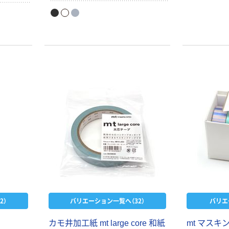
ティッシュペー
スズラン 酒精綿
どにご使用いただけます。
パー ボックス
G バルクタイプ
モカ 200組 5個
指定医薬部外品
アスクル オリジ
￥428~
（税込）
ナルティッシュ
￥140~
（税込）
PEFC認証
オリジナル
人気商品
【アスクル限定】
サントリー 天然
ファーストレイ
水 ミネラルウォ
ト ニトリルグ
ーター ペットボ
ローブ ブル
￥698~
（税込）
トル
ー 粉なし（パ
￥686~
（税込）
ウダーフリー）
オリジナル
本気プライス
アスクル 検査用
ファーストレイ
ディスポパンツ
ト ホワイト紙コ
￥96~
（税込）
ップ
2）
バリエーション一覧へ（32）
バリエ
￥374~
（税込）
カモ井加工紙 mt large core 和紙
mt マスキ