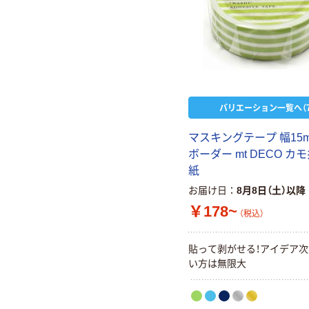
バリエーション一覧へ（7
マスキングテープ 幅15m
ボーダー mt DECO カ
紙
お届け日
8月8日（土）以降
￥178~
（税込）
貼って剥がせる！アイデア
い方は無限大