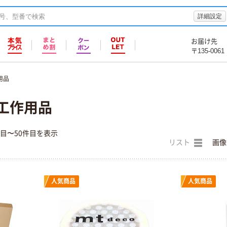
詳細設定
お届け先
〒135-0061
用品
工作用品
件目〜50件目を表示
リスト
画像
人気商品
人気商品