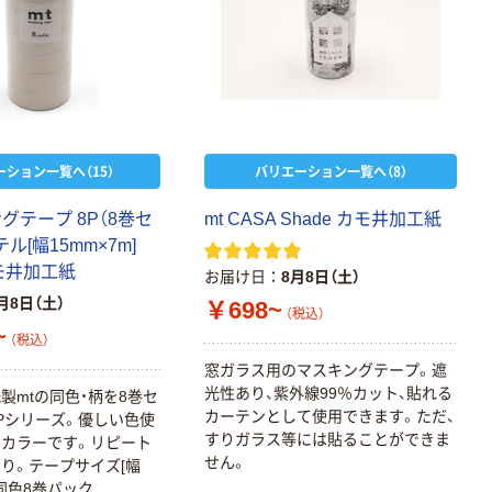
ーション一覧へ（15）
バリエーション一覧へ（8）
ングテープ 8P（8巻セ
mt CASA Shade カモ井加工紙
ル[幅15mm×7m]
カモ井加工紙
お届け日
8月8日（土）
月8日（土）
￥698~
（税込）
~
（税込）
窓ガラス用のマスキングテープ。遮
光性あり、紫外線99％カット、貼れる
製mtの同色・柄を8巻セ
カーテンとして使用できます。ただ、
Pシリーズ。優しい色使
すりガラス等には貼ることができま
カラーです。リピート
せん。
り。テープサイズ[幅
] 同色8巻パック