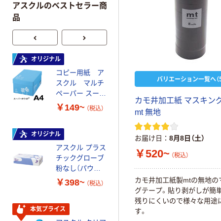
アスクルのベストセラー商
品
オリジナル
オリジナル
コピー用紙 ア
コピー用紙 マ
バリエーション一覧へ（5
スクル マルチ
ルチペーパー
ペーパー スーパ
スーパーエコノ
カモ井加工紙 マスキン
ーホワイト+
ミー+
￥149~
￥149~
（税込）
（税込）
mt 無地
オリジナル
本気プライス
お届け日
8月8日（土）
アスクル プラス
トイレットペー
￥520~
（税込）
チックグローブ
パー ダブル60
粉なし（パウダ
ｍ 再生紙
ーフリー）
100% 6ロール
カモ井加工紙製mtの無地の
￥398~
￥460~
（税込）
（税込）
リサイクル100
グテープ。貼り剥がしが簡
芯あり FSC認
残りにくいので様々な用途
証
本気プライス
本気プライス
す。