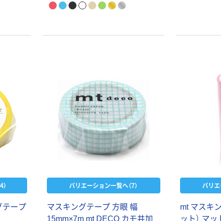
4）
バリエーション一覧へ（7）
バリエ
グテープ
マスキングテープ 方眼 幅
mt マスキ
15mm×7m mt DECO カモ井加
ット） マット