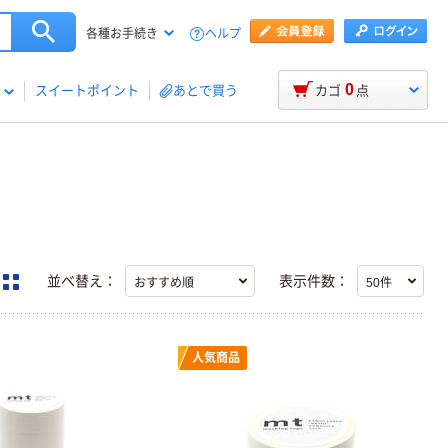
ヘルプ
各種お手続き
0
スイートポイント
あとで買う
カゴ
点
並べ替え：
表示件数：
人気商品