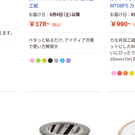
工紙
MT08P5
お届け日
8月8日（土）以降
お届け日
8
￥178~
￥990~
（税込）
（
えます。
ペタっと貼るだけ、アイディア次第
カモ井加工紙
で使い方無限大
ットにした8
いにぴったり
15mm×7m