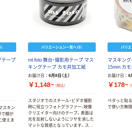
本気プライス
オリジナル
蛍光オプテック
【アスクル限定】
）
バリエーション一覧へ（9）
バリエ
ス1(アスクル限
ファーストレイ
定モデル) 蛍光
ト ニトリルグ
グテープ
mt foto 舞台・撮影用テープ マス
マスキングテープ
ペン ゼブラ
ローブ ホワイ
￥52~
￥698~
（税込）
（税込）
キングテープ カモ井加工紙
15mm カ
ト 粉なし（パ
ウダーフリー）
お届け日
8月8日（土）
お届け日
8
本気プライス
本気プライス
￥1,148~
￥178~
（税込）
（
嬬恋銘水 ナチュ
ペーパータオル
ラルミネラルウ
小判・シングル
ォーター 500ml
再生紙 200枚
スタジオでのスチール・ビデオ撮影
ペタっと貼る
キャップシール
FSC認証紙 アス
時に役立つフォトグラファー、映像
で使い方無限
マスキン
￥1,037~
￥143~
（税込）
付き／2Lラベル
クルオリジナル
クリエイター向けのテープ。表面は
単で糊が
（税込）
レス 10本
光を反射しないようにツヤを消した
に使えま
マットな質感となっています。ステ
本気プライス
オリジナル
ージ上の位置決めや機材の仮固定な