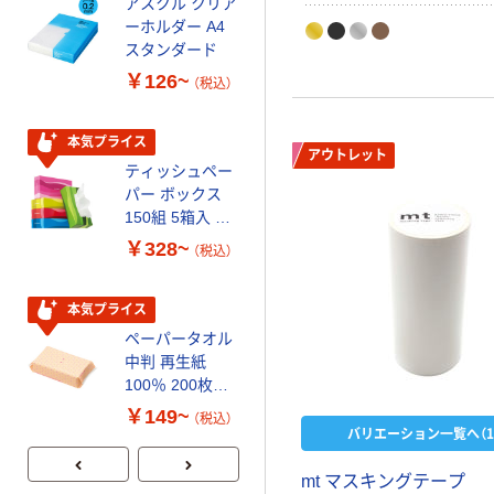
アスクル クリア
アスクル 耳にや
ーホルダー A4
さしい やわらか
スタンダード
いマスク
￥126~
￥458~
（税込）
（税込）
本気プライス
本気プライス
アウトレット
ティッシュペー
トイレットペー
パー ボックス
パー シングル
150組 5箱入 ア
120ｍ 再生紙
スクル スマート
100% 6ロール
￥328~
￥470~
（税込）
（税込）
コンパクト ビ
リサイクル100
ビッド PEFC認
芯あり FSC認
証
証
本気プライス
期間限定価格
ペーパータオル
アスクル プラ
中判 再生紙
スチックグロー
100％ 200枚
ブ 薄手 粉な
FSC認証 シング
し（パウダーフ
￥149~
￥298~
（税込）
（税込）
ル 大王製紙共同
リー）
バリエーション一覧へ（1
企画 オリジナル
mt マスキングテープ