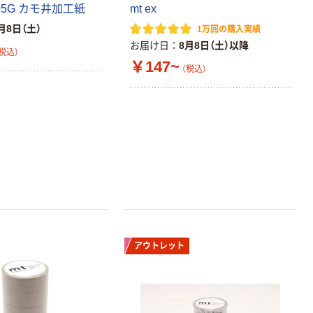
05G カモ井加工紙
mt ex
月8日（土）
1万回の購入実績
お届け日
8月8日（土）以降
税込）
￥147~
（税込）
アウトレット