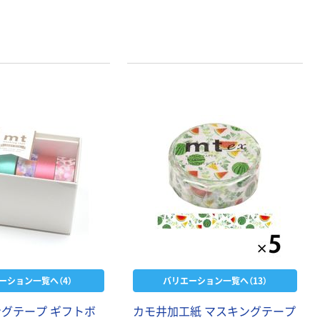
アスクル クリア
ーホルダー A4
スタンダード
￥126~
（税込）
本気プライス
ティッシュペー
パー ボックス
150組 5箱入 ア
スクル スマート
￥328~
（税込）
コンパクト ビ
ビッド PEFC認
証
本気プライス
ペーパータオル
中判 再生紙
100％ 200枚
FSC認証 シング
￥149~
（税込）
ル 大王製紙共同
ーション一覧へ（4）
バリエーション一覧へ（13）
企画 オリジナル
ングテープ ギフトボ
カモ井加工紙 マスキングテープ