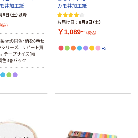
 カモ井加工紙
カモ井加工紙
月8日（土）以降
お届け日
8月8日（土）
税込）
￥1,089~
（税込）
製mtの同色・柄を8巻セ
Pシリーズ。リピート買
+3
。テープサイズ[幅
] 同色8巻パック