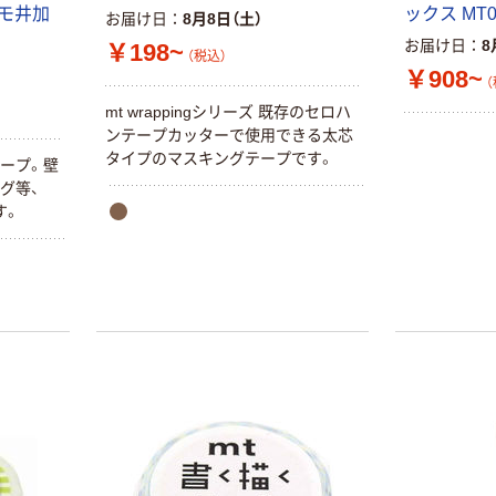
 カモ井加
ックス MT
お届け日
8月8日（土）
お届け日
8
￥198~
（税込）
￥908~
（
mt wrappingシリーズ 既存のセロハ
ンテープカッターで使用できる太芯
タイプのマスキングテープです。
テープ。壁
グ等、
す。