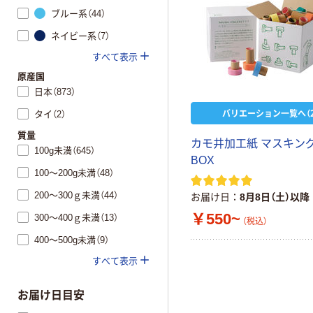
ブルー系（44）
ネイビー系（7）
すべて表示
原産国
日本（873）
バリエーション一覧へ（2
タイ（2）
質量
カモ井加工紙 マスキン
100g未満（645）
BOX
100～200g未満（48）
200～300ｇ未満（44）
お届け日
8月8日（土）以降
￥550~
300～400ｇ未満（13）
（税込）
400～500g未満（9）
すべて表示
お届け日目安