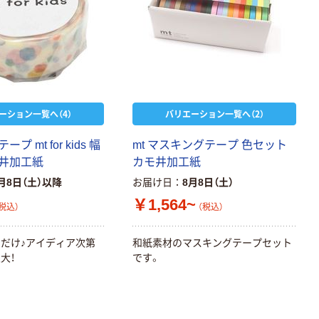
本気プライス
オリジナル
アスクル トイ
コピー用紙 ア
ーション一覧へ（4）
バリエーション一覧へ（2）
レのおそうじシ
スクル マルチ
ート 大王製紙
ペーパー スーパ
 mt for kids 幅
mt マスキングテープ 色セット
共同企画 トイ
ーホワイト+
￥330~
￥149~
（税込）
（税込）
モ井加工紙
カモ井加工紙
レクリーナー
トイレシート
月8日（土）以降
お届け日
8月8日（土）
オリジナル
本気プライス
オリジナル
￥1,564~
税込）
（税込）
【ガムテープ】ア
アスクル プラス
スクル 現場のチ
チックグローブ
カラ 厚さ
粉なし（パウダ
だけ♪アイディア次第
和紙素材のマスキングテープセット
0.22mm 布テー
ーフリー）
大！
です。
￥145~
￥398~
（税込）
（税込）
プ
本気プライス