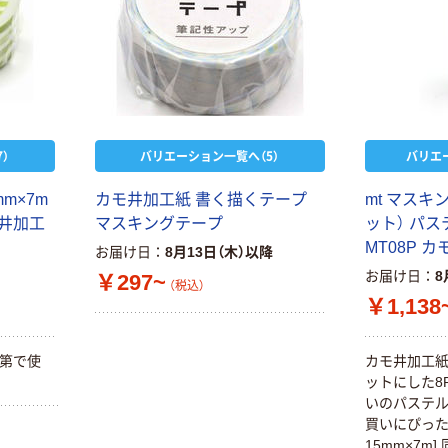
）
バリエーション一覧へ（5）
バリエ
m×7m
カモ井加工紙 書く描くテープ
mt マスキ
モ井加工
マスキングテープ
ット） パステ
MT08P 
お届け日
8月13日（木）以降
お届け日
8
￥297~
（税込）
￥1,138
次第で使
カモ井加工紙
ットにした8
いのパステル
買いにぴった
15mm×7m