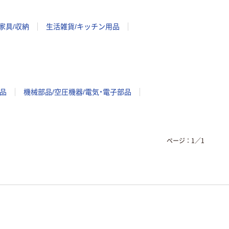
家具/収納
生活雑貨/キッチン用品
品
機械部品/空圧機器/電気・電子部品
ページ：
1
／
1