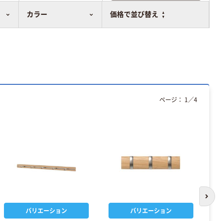
比較表に追加
カラー
価格で並び替え
ページ：
1
／
4
次の
バリエーション
バリエーション