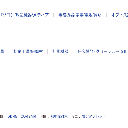
パソコン/周辺機器/メディア
事務機器/家電/電池/照明
オフィス
工具
切削工具/研磨材
計測機器
研究開発・クリーンルーム用
3位
DDR5 CORSAIR
4位
熱中症対策
5位
塩分タブレット