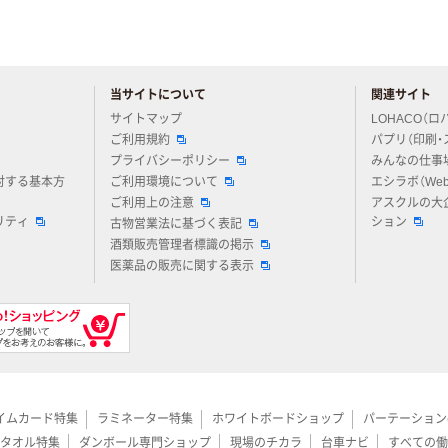
当サイトについて
関連サイト
アスクルについてお気軽にご質問ください
サイトマップ
LOHACO（ロ
ご利用規約
パプリ（印刷・
プライバシーポリシー
みんなの仕事
対する基本方
ご利用環境について
エシラボ（We
ご利用上の注意
アスクルの大
リティ
ション
古物営業法に基づく表記
酒類販売管理者標識の掲示
医薬品の販売に関する表示
イムカード特集
ラミネーター特集
ホワイトボードショップ
パーテーション
タオル特集
ダンボール専門ショップ
現場のチカラ
台車ナビ
すべての働