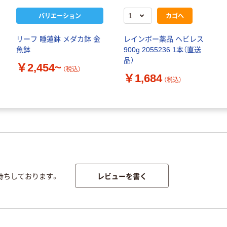
バリエーション
カゴへ
リーフ 睡蓮鉢 メダカ鉢 金
レインボー薬品 ヘビレス
魚鉢
900g 2055236 1本（直送
品）
￥2,454~
（税込）
￥1,684
（税込）
レビューを書く
待ちしております。