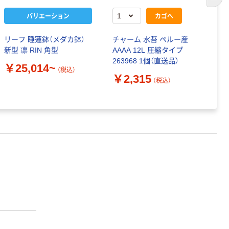
次の
バリエーション
カゴへ
リーフ 睡蓮鉢（メダカ鉢）
チャーム 水苔 ペルー産
L
新型 凛 RIN 角型
AAAA 12L 圧縮タイプ
ー
263968 1個（直送品）
ダ
￥25,014~
（税込）
￥2,315
￥
（税込）