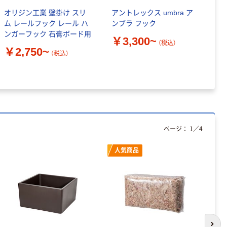
オリジン工業 壁掛け スリ
アントレックス umbra ア
ク
ム レールフック レール ハ
ンブラ フック
ス
ンガーフック 石膏ボード用
2
￥3,300~
（税込）
（
￥2,750~
（税込）
￥
ページ：
1
／
4
人気商品