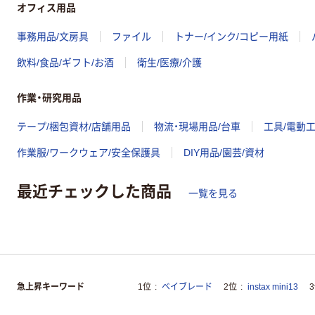
オフィス用品
事務用品/文房具
ファイル
トナー/インク/コピー用紙
飲料/食品/ギフト/お酒
衛生/医療/介護
作業・研究用品
テープ/梱包資材/店舗用品
物流・現場用品/台車
工具/電動
作業服/ワークウェア/安全保護具
DIY用品/園芸/資材
最近チェックした商品
一覧を見る
急上昇キーワード
1位
ベイブレード
2位
instax mini13