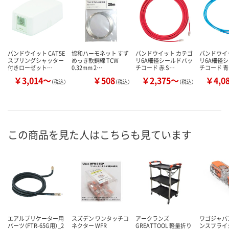
パンドウイット CAT5E
協和ハーモネット すず
パンドウイット カテゴ
パンドウイ
スプリングシャッター
めっき軟銅線 TCW
リ6A細径シールドパッ
リ6A細径
付きローゼット…
0.32mm 2…
チコード 赤 S…
チコード 青
￥3,014～
￥508
￥2,375～
￥4,0
（税込）
（税込）
（税込）
この商品を見た人はこちらも見ています
エアルブリケーター用
スズデン ワンタッチコ
アークランズ
ワゴジャパ
パーツ（FTR-65G用）_2
ネクター WFR
GREATTOOL 軽量折り
ンスプライ