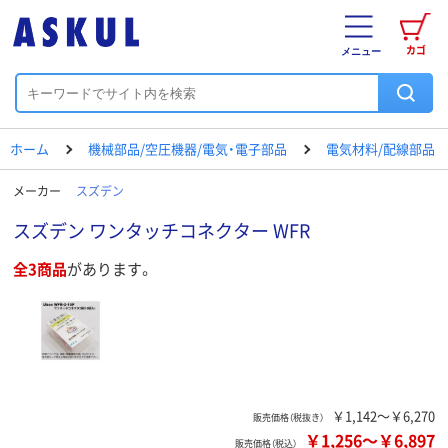
カゴ
メニュー
ホーム
機械部品/空圧機器/電気・電子部品
電気材料/配線部品
メーカー
スズデン
スズデン ワンタッチコネクター WFR
全3商品
があります。
￥1,142～￥6,270
販売価格（税抜き）
￥1,256
～
￥6,897
販売価格（税込）