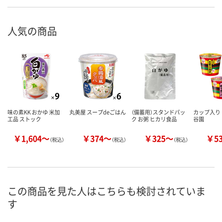
人気の商品
味の素KK おかゆ 米加
丸美屋 スープdeごはん
（備蓄用）スタンドパッ
カップ入り 
工品 ストック
ク お粥 ヒカリ食品
谷園
￥1,604～
￥374～
￥325～
￥5
（税込）
（税込）
（税込）
この商品を見た人はこちらも検討されていま
す