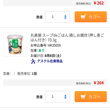
￥262
販売価格（税込）
数量
カゴへ
丸美屋 スープdeごはん 鶏しお雑炊（押し麦ご
はん付き） 70.3g
お申込番号：HK35059
在庫：
あり
お届け日：
8月8日（土）
アスクル在庫商品
型番
販売単位
1個
￥264
販売価格（税込）
数量
カゴへ