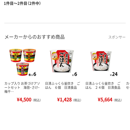
1件目～2件目（2件中）
メーカーからのおすすめ商品
スポンサー
カップ入り お茶づけアソ
日清ふっくら釜炊き ご
日清ふっくら釜炊き ご
カ
ートセット 海苔・さけ・
はん ６個 日清食品
はん ２４個 日清食品
セ
梅干…
¥4,500
¥1,428
¥5,664
（税込）
（税込）
（税込）