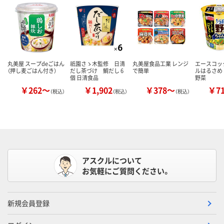
丸美屋 スープdeごはん
祇園さゝ木監修 日清
丸美屋食品工業 レンジ
エースコッ
（押し麦ごはん付き）
だし茶づけ 鯛だし 6
で簡単
ルはるさめ 
個 日清食品
野菜
￥262～
￥1,902
￥378～
￥7
（税込）
（税込）
（税込）
アスクルについて
お気軽にご質問ください。
新規会員登録