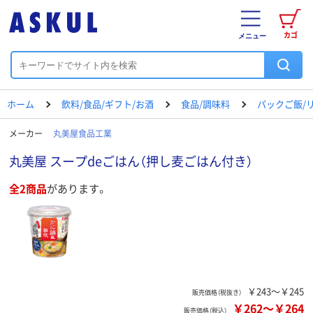
カゴ
メニュー
ホーム
飲料/食品/ギフト/お酒
食品/調味料
パックご飯/
メーカー
丸美屋食品工業
丸美屋 スープdeごはん（押し麦ごはん付き）
全2商品
があります。
￥243～￥245
販売価格（税抜き）
￥262
～
￥264
販売価格（税込）