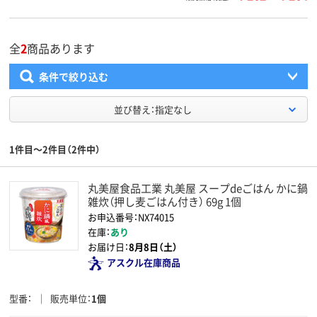
全
2
商品あります
条件で絞り込む
並び替え：指定なし
1件目～2件目（2件中）
丸美屋食品工業 丸美屋 スープdeごはん かに鍋
雑炊（押し麦ごはん付き） 69g 1個
お申込番号：NX74015
在庫：
あり
お届け日：
8月8日（土）
アスクル在庫商品
型番
販売単位
1個