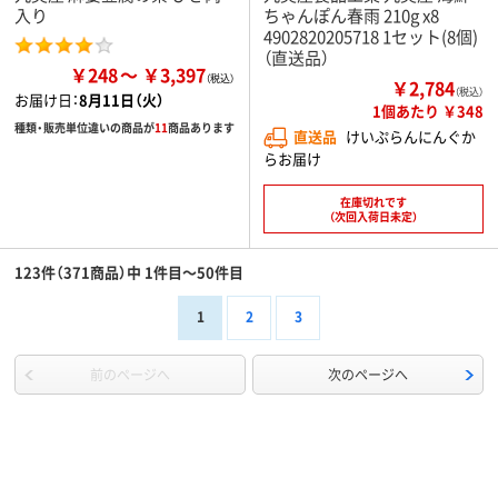
入り
ちゃんぽん春雨 210g x8
4902820205718 1セット(8個)
（直送品）
￥248
￥3,397
￥2,784
（税込）
お届け日：
8月11日（火）
1個あたり ￥348
種類・販売単位違いの商品が
11
商品あります
直送品
けいぷらんにんぐか
らお届け
在庫切れです
（次回入荷日未定）
123件（371商品）中 1件目～50件目
1
2
3
前のページへ
次のページへ