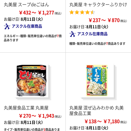
丸美屋 スープdeごはん
丸美屋 キャラクターふりかけ
￥432
￥1,277
お届け日：
8月11日（火）
￥237
￥870
アスクル在庫商品
お届け日：
8月11日（火）
アスクル在庫商品
エネルギー・種類・販売単位違いの商品が
7
商
品あります
種類・販売単位違いの商品が
7
商品あります
丸美屋食品工業 丸美屋
丸美屋 混ぜ込みわかめ 丸美
屋食品工業
￥270
￥1,943
￥138
￥7,180
お届け日：
8月11日（火）
お届け日：
8月11日（火）
タイプ・販売単位違いの商品が
3
商品ありま