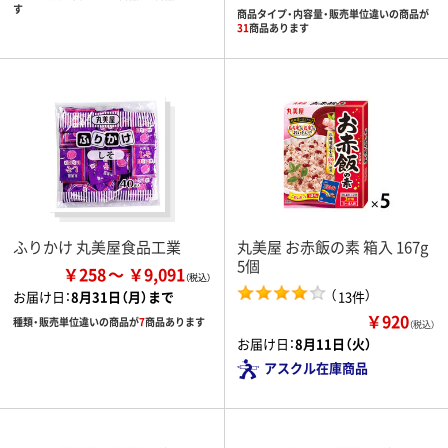
す
商品タイプ・内容量・販売単位違いの商品が
31
商品あります
ふりかけ 丸美屋食品工業
丸美屋 お赤飯の素 箱入 167g
5個
￥258
￥9,091
（
）
13件
お届け日：
8月31日（月）まで
￥920
種類・販売単位違いの商品が
7
商品あります
（税込）
お届け日：
8月11日（火）
アスクル在庫商品