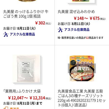
丸美屋 のっけるふりかけ 牛
丸美屋 混ぜ込みわかめ
ごぼう煮 100g 1個 瓶詰
￥148
￥675
￥302
お届け日：
8月11日（火）
（税込）
お届け日：
8月11日（火）
アスクル在庫商品
アスクル在庫商品
味・販売単位違いの商品が
12
商品あります
「業務用」ふりかけ 大袋
丸美屋食品工業 丸美屋 五穀
ごはん3の種チーズリゾット
￥12,047
￥12,314
220g x6 4902820231779 1セッ
お届け日：
8月31日（月）まで
ト(6個入)（直送品）
直送品