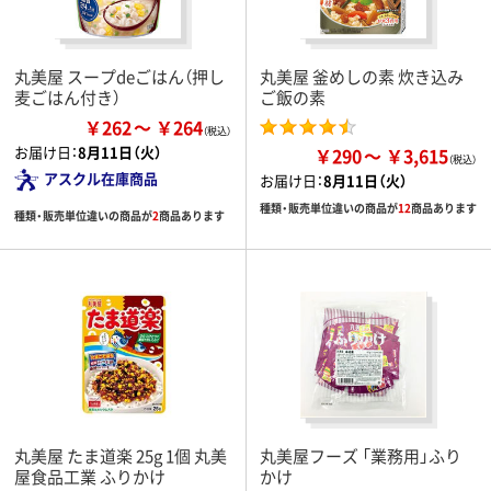
丸美屋 スープdeごはん（押し
丸美屋 釜めしの素 炊き込み
麦ごはん付き）
ご飯の素
￥262
￥264
お届け日：
8月11日（火）
￥290
￥3,615
アスクル在庫商品
お届け日：
8月11日（火）
種類・販売単位違いの商品が
12
商品あります
種類・販売単位違いの商品が
2
商品あります
丸美屋 たま道楽 25g 1個 丸美
丸美屋フーズ 「業務用」ふり
屋食品工業 ふりかけ
かけ