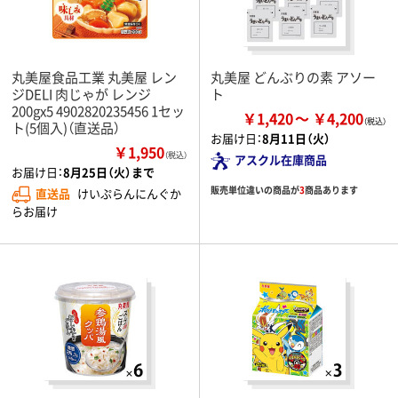
丸美屋食品工業 丸美屋 レン
丸美屋 どんぶりの素 アソー
ジDELI 肉じゃが レンジ
ト
200gx5 4902820235456 1セッ
￥1,420
￥4,200
ト(5個入)（直送品）
お届け日：
8月11日（火）
￥1,950
（税込）
アスクル在庫商品
お届け日：
8月25日（火）まで
販売単位違いの商品が
3
商品あります
直送品
けいぷらんにんぐか
らお届け