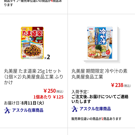
商品タイプ・販売単位違いの商品が
4
商品あ
ります
丸美屋 たま道楽 25g 1セット
丸美屋 期間限定 冷や汁の素
（1個×2）丸美屋食品工業 ふり
丸美屋食品工業
かけ
￥238
（税込）
￥250
入荷予定：
（税込）
ご注文後、お届けについてご連絡
1個あたり ￥125
いたします
お届け日：
8月11日（火）
アスクル在庫商品
アスクル在庫商品
販売単位違いの商品が
2
商品あります