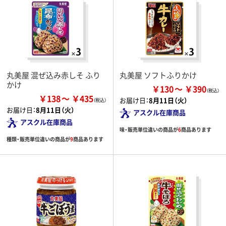
丸美屋 混ぜ込み赤しそ ふり
丸美屋 ソフトふりかけ
かけ
￥130
￥390
￥138
￥435
お届け日：
8月11日（火）
お届け日：
8月11日（火）
アスクル在庫商品
アスクル在庫商品
味・販売単位違いの商品が
6
商品あります
種類・販売単位違いの商品が
9
商品あります