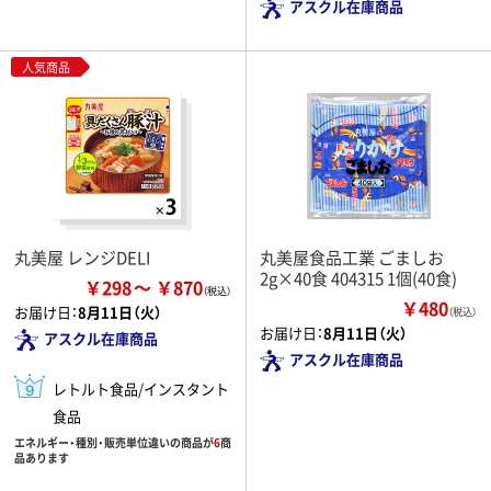
アスクル在庫商品
人気商品
丸美屋 レンジDELI
丸美屋食品工業 ごましお
2g×40食 404315 1個(40食)
￥298
￥870
￥480
お届け日：
8月11日（火）
（税込）
お届け日：
8月11日（火）
アスクル在庫商品
アスクル在庫商品
レトルト食品/インスタント
食品
エネルギー・種別・販売単位違いの商品が
6
商
品あります