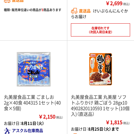
￥2,699
（税込）
種類・販売単位違いの商品が
3
商品あります
直送品
けいぷらんにんぐか
らお届け
在庫切れです
（次回入荷日未定）
丸美屋食品工業 ごましお
丸美屋食品工業 丸美屋 ソフ
2g×40食 404315 1セット(40
トふりかけ 鶏ごぼう 28gx10
食×5個)
4902820110593 1セット(10個
入)（直送品）
￥2,150
（税込）
￥1,815
お届け日：
8月11日（火）
（税込）
お届け日：
8月25日（火）まで
アスクル在庫商品