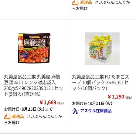
直送品
けいぷらんにんぐか
らお届け
丸美屋食品工業 丸美屋 麻婆
丸美屋食品工業 FD たまごス
豆腐 辛口 レンジ対応袋入
ープ 10個パック 363616 1セ
200gx5 4902820239812 1セッ
ット(10個パック)
ト(5個入)（直送品）
￥1,290
（税込）
￥1,669
お届け日：
8月11日（火）
（税込）
お届け日：
8月25日（火）まで
アスクル在庫商品
直送品
けいぷらんにんぐか
らお届け