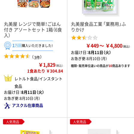
丸美屋 レンジで簡単！ごはん
丸美屋食品工業 「業務用」ふ
付き アソートセット 1箱（6食
りかけ
入）
￥449
￥4,800
1
万回
購入いただきました！
お届け日：
8月11日（火）
（
）
3件
お急ぎ便：
8月10日（月）
￥1,829
種類・販売単位違いの商品が
10
商品あります
（税込）
1食あたり ￥304.84
レトルト食品/インスタント
食品
お届け日：
8月11日（火）
お急ぎ便：
8月10日（月）
アスクル在庫商品
人気商品
人気商品