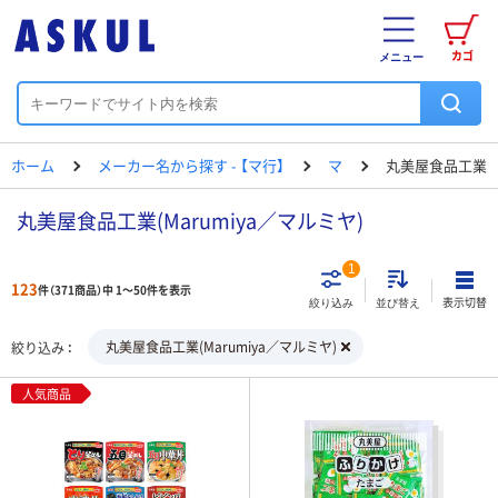
カゴ
メニュー
ホーム
メーカー名から探す - 【マ行】
マ
丸美屋食品工業
丸美屋食品工業(Marumiya／マルミヤ)
1
123
件（371商品）中 1～50件を表示
表示切替
絞り込み
並び替え
丸美屋食品工業(Marumiya／マルミヤ)
絞り込み
人気商品