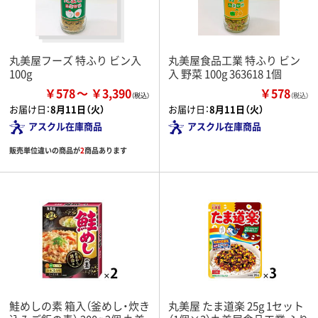
丸美屋フーズ 特ふり ビン入
丸美屋食品工業 特ふり ビン
100g
入 野菜 100g 363618 1個
￥578
￥3,390
￥578
（税込）
お届け日：
8月11日（火）
お届け日：
8月11日（火）
アスクル在庫商品
アスクル在庫商品
販売単位違いの商品が
2
商品あります
鮭めしの素 箱入（釜めし・炊き
丸美屋 たま道楽 25g 1セット