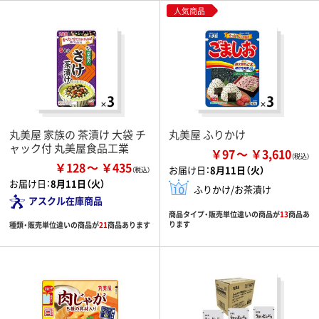
人気商品
丸美屋 家族の 茶漬け 大袋 チ
丸美屋 ふりかけ
ャック付 丸美屋食品工業
￥97
￥3,610
￥128
￥435
お届け日：
8月11日（火）
お届け日：
8月11日（火）
ふりかけ/お茶漬け
アスクル在庫商品
商品タイプ・販売単位違いの商品が
13
商品あ
ります
種類・販売単位違いの商品が
21
商品あります