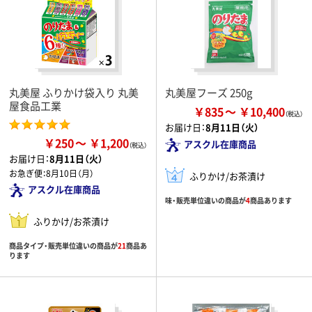
丸美屋 ふりかけ袋入り 丸美
丸美屋フーズ 250g
屋食品工業
￥835
￥10,400
お届け日：
8月11日（火）
￥250
￥1,200
アスクル在庫商品
お届け日：
8月11日（火）
お急ぎ便：
8月10日（月）
ふりかけ/お茶漬け
アスクル在庫商品
味・販売単位違いの商品が
4
商品あります
ふりかけ/お茶漬け
商品タイプ・販売単位違いの商品が
21
商品あ
ります