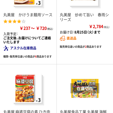
丸美屋 かけうま麺用ソース
丸美屋 炒めて旨い 春雨シ
リーズ
￥2,784
￥237
￥720
（税込）
お届け日：
8月25日（火）まで
入荷予定：
ご注文後、お届けについてご連絡
直送品
いたします
販売単位違いの商品が
2
商品あります
アスクル在庫商品
種類・販売単位違いの商品が
6
商品あります
丸美屋 麻婆豆腐の素 ひき肉
丸美屋食品工業 丸美屋 海鮮