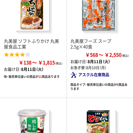
丸美屋 ソフトふりかけ 丸美
丸美屋フーズ スープ
屋食品工業
2.5g×40食
￥568
￥2,550
お届け日：
8月11日（火）
￥138
￥1,815
お急ぎ便：
8月10日（月）
お届け日：
8月11日（火）
アスクル在庫商品
味・販売単位違いの商品が
11
商品あります
商品タイプ・販売単位違いの商品が
6
商品あ
ります