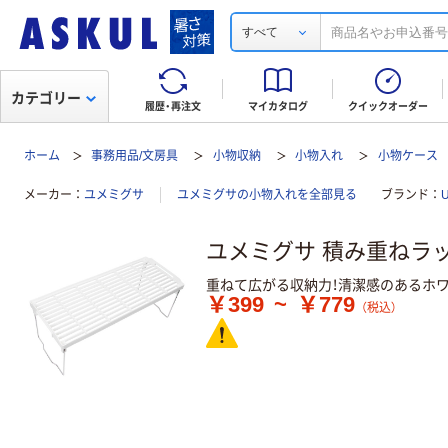
すべて
カテゴリー
履歴・再注文
マイカタログ
クイックオーダー
ホーム
事務用品/文房具
小物収納
小物入れ
小物ケース
メーカー
ユメミグサ
ユメミグサの小物入れを全部見る
ブランド
ユメミグサ 積み重ねラッ
重ねて広がる収納力！清潔感のあるホ
￥399
~
￥779
（税込）