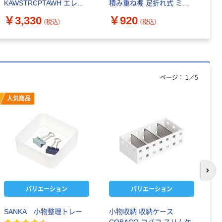
KAWSTRCPTAWH エレコ
積み重ね棚 足折れ式 ミニ
￥
ム 1個
ワームグレー LD-254
￥3,330
￥920
（税込）
（税込）
4571151222543
ページ：
1
／
5
人気商品
次の
バリエーション
バリエーション
SANKA 小物整理トレー
小物収納 収納ケース
ラ