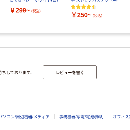
仕切るトレー ホワイト(白)
学 ストックバスケットA4
￥299~
（税込）
￥250~
（税込）
レビューを書く
待ちしております。
パソコン/周辺機器/メディア
事務機器/家電/電池/照明
オフィス