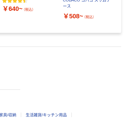
COBACO コバコ スリムケ
イ
ース
￥640~
（税込）
￥
￥508~
（税込）
家具/収納
生活雑貨/キッチン用品