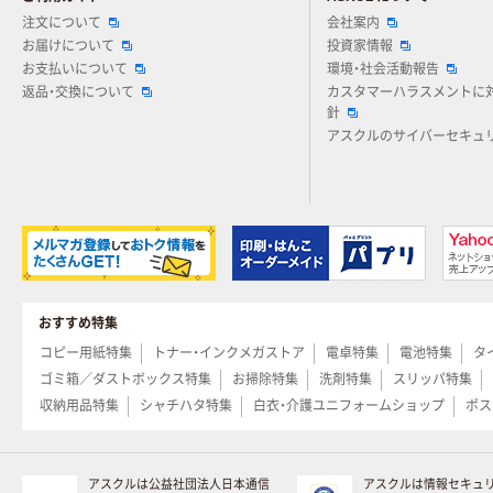
注文について
会社案内
お届けについて
投資家情報
お支払いについて
環境・社会活動報告
返品・交換について
カスタマーハラスメントに
針
アスクルのサイバーセキュ
おすすめ特集
コピー用紙特集
トナー・インクメガストア
電卓特集
電池特集
タ
ゴミ箱／ダストボックス特集
お掃除特集
洗剤特集
スリッパ特集
収納用品特集
シャチハタ特集
白衣・介護ユニフォームショップ
ポス
アスクルは公益社団法人日本通信
アスクルは情報セキュ