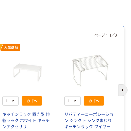
ページ：
1
／
3
人気商品
次の
カゴへ
カゴへ
キッチンラック 置き型 伸
リバティーコーポレーショ
ア
縮ラック ホワイト キッチ
ン シンク下 シンクまわり
の
ンアクセサリ
キッチンラック ワイヤー