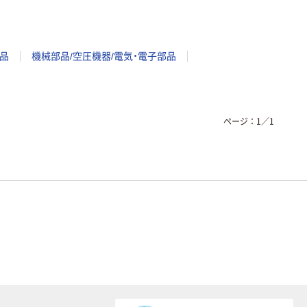
品
機械部品/空圧機器/電気・電子部品
ページ：
1
／
1