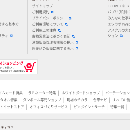
アスクルについてお気軽にご質問ください
サイトマップ
LOHACO（ロ
ご利用規約
パプリ（印刷・
プライバシーポリシー
みんなの仕事
対する基本方
ご利用環境について
エシラボ（We
ご利用上の注意
アスクルの大
リティ
ション
古物営業法に基づく表記
酒類販売管理者標識の掲示
医薬品の販売に関する表示
イムカード特集
ラミネーター特集
ホワイトボードショップ
パーテーション
タオル特集
ダンボール専門ショップ
現場のチカラ
台車ナビ
すべての働
トイットストア
オフィスづくりサービス
ピンポイントサーチ
特集一覧
リティマネ