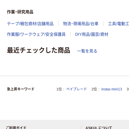
作業・研究用品
テープ/梱包資材/店舗用品
物流・現場用品/台車
工具/電動
作業服/ワークウェア/安全保護具
DIY用品/園芸/資材
最近チェックした商品
一覧を見る
急上昇キーワード
1位
ベイブレード
2位
instax mini13
ご利用ガイド
ASKUL について