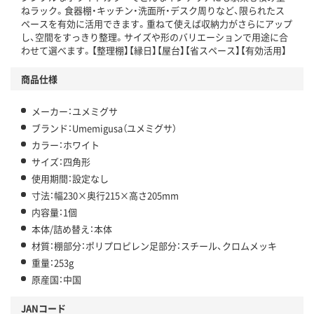
ねラック。食器棚・キッチン・洗面所・デスク周りなど、限られたス
ペースを有効に活用できます。重ねて使えば収納力がさらにアップ
し、空間をすっきり整理。サイズや形のバリエーションで用途に合
わせて選べます。【整理棚】【縁日】【屋台】【省スペース】【有効活用】
商品仕様
メーカー：ユメミグサ
ブランド：Umemigusa（ユメミグサ）
カラー：ホワイト
サイズ：四角形
使用期間：設定なし
寸法：幅230×奥行215×高さ205mm
内容量：1個
本体/詰め替え：本体
材質：棚部分：ポリプロピレン足部分：スチール、クロムメッキ
重量：253g
原産国：中国
JANコード