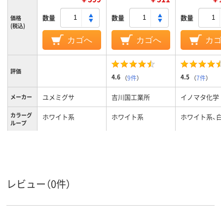
数量
数量
数量
価格
(税込)
カゴへ
カゴへ
カ
評価
4.6
4.5
（
9件
）
（
7件
）
ユメミグサ
吉川国工業所
イノマタ化学
メーカー
カラーグ
ホワイト系
ホワイト系
ホワイト系、
ループ
レビュー（0件）