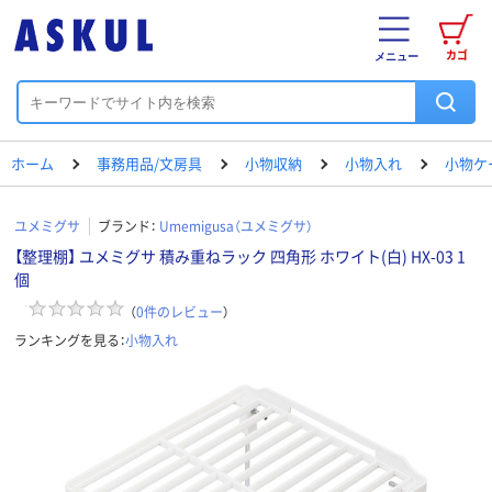
カゴ
メニュー
ホーム
事務用品/文房具
小物収納
小物入れ
小物ケ
ユメミグサ
ブランド：
Umemigusa（ユメミグサ）
【整理棚】 ユメミグサ 積み重ねラック 四角形 ホワイト(白) HX-03 1
個
（
0
件のレビュー
）
ランキングを見る：
小物入れ