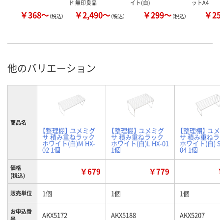
ド 無印良品
イト(白)
ットA4
￥368～
￥2,490～
￥299～
￥2
（税込）
（税込）
（税込）
他のバリエーション
商品名
【整理棚】 ユメミグ
【整理棚】 ユメミグ
【整理棚】 ユ
サ 積み重ねラック
サ 積み重ねラック
サ 積み重ね
ホワイト(白)M HX-
ホワイト(白)L HX-01
ホワイト(白) S
02 1個
1個
04 1個
価格
￥679
￥779
(税込)
1個
1個
1個
販売単位
お申込番
AKX5172
AKX5188
AKX5207
号