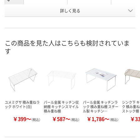
詳しく見る
あり
あり
あり
在庫
8月8日（土）
8月8日（土）
8月8日（土）
お届け日
数量
数量
数量
この商品を見た人はこちらも検討されていま
す
カゴへ
カゴへ
カ
ユメミグサ 積み重ねラ
パール金属 キッチン収
パール金属 キッチンラ
シンク下 
ック ホワイト(白)
納棚 キッチンスマイル
ック 積み重ね棚 スチー
ク 積み重ね
積み重ね棚
ル製 キッチン…
ストック棚
￥399～
￥587～
￥1,786～
￥3
（税込）
（税込）
（税込）