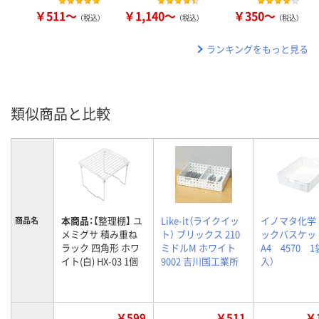
￥511～
￥1,140～
￥350～
（税込）
（税込）
（税込）
ランキングをもっと見る
類似商品と比較
本商品：
【整理棚】 ユ
Like-it（ライクイッ
イノマタ化学
商品名
メミグサ 積み重ね
ト） ブリックス 210
ックバスケ
ラック 四角形 ホワ
ミドルM ホワイト
A4 4570 1
イト(白) HX-03 1個
9002 吉川国工業所
入）
￥599
￥511
￥1