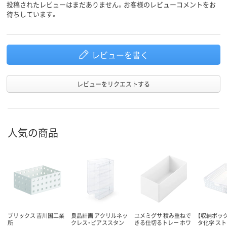
投稿されたレビューはまだありません。お客様のレビューコメントをお
待ちしています。
レビューを書く
レビューをリクエストする
人気の商品
ブリックス 吉川国工業
良品計画 アクリルネッ
ユメミグサ 積み重ねで
【収納ボック
所
クレス・ピアススタン
きる仕切るトレー ホワ
タ化学 ス