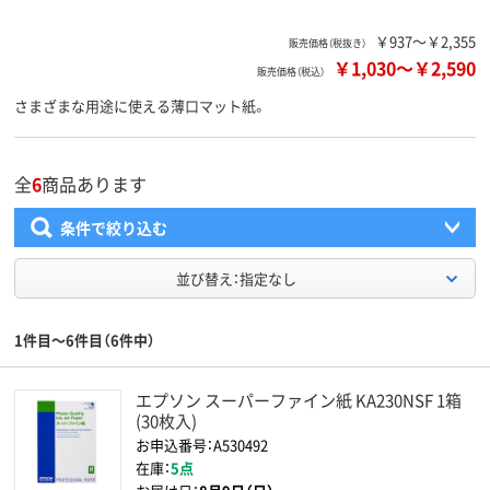
￥937～￥2,355
販売価格（税抜き）
￥1,030
～
￥2,590
販売価格（税込）
さまざまな用途に使える薄口マット紙。
全
6
商品あります
条件で絞り込む
並び替え：指定なし
1件目～6件目（6件中）
エプソン スーパーファイン紙 KA230NSF 1箱
(30枚入)
お申込番号：A530492
在庫：
5点