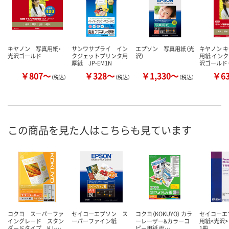
キヤノン 写真用紙・
サンワサプライ イン
エプソン 写真用紙（光
キヤノン 
光沢ゴールド
クジェットプリンタ用
沢）
用紙 インク
厚紙 JP-EM1N
沢ゴールド 
￥807～
￥328～
￥1,330～
￥6
（税込）
（税込）
（税込）
この商品を見た人はこちらも見ています
コクヨ スーパーファ
セイコーエプソン ス
コクヨ（KOKUYO） カラ
セイコーエ
イングレード スタン
ーパーファイン紙
ーレーザー&カラーコ
用紙<光沢> 
ダードタイプ KJ-…
ピー用紙 両…
1冊