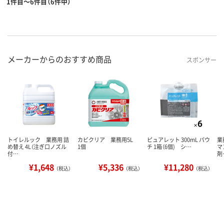
1件目～6件目（6件中）
メーカーからのおすすめ商品
スポンサー
トイレルック 業務用 詰
カビクリア 業務用5L
ピュアレット 300mL パウ
業
め替え 4L（注ぎ口ノズル
1個
チ 1箱（6個) シ…
マ
付…
剤
¥1,648
¥5,336
¥11,280
（税込）
（税込）
（税込）