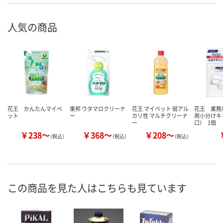
人気の商品
花王 かんたんマイペ
東邦 ウタマロクリーナ
花王 マイペット 弱アル
花王 業務
ット
ー
カリ性 マルチクリーナ
用小分けキ
ー
口） 1個
￥238～
￥368～
￥208～
（税込）
（税込）
（税込）
この商品を見た人はこちらも見ています