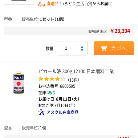
直送品
いろどり生活百貨からお届け
型番
販売単位
1セット（1個）
￥23,394
販売価格（税込）
数量
カゴへ
ピカール液 300g 12100 日本磨料工業
（13件）
お申込番号：8803595
在庫：
あり
お届け日：
8月11日（火）
お急ぎ便：
8月10日（月）
アスクル在庫商品
型番
販売単位
1個