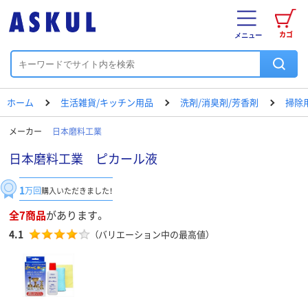
カゴ
メニュー
ホーム
生活雑貨/キッチン用品
洗剤/消臭剤/芳香剤
掃除
メーカー
日本磨料工業
日本磨料工業 ピカール液
1
万回
購入いただきました！
全7商品
があります。
4.1
（バリエーション中の最高値）