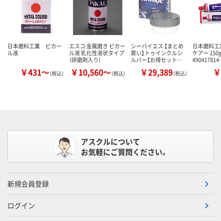
日本磨料工業 ピカー
エスコ 金属磨き ピカー
シーバイエス 【まとめ
日本磨料工
ル液
ル液 乳化性液状タイプ
買い】トゥインクルシ
ケアー 150
（研磨剤入り）
ルバー【お得セット…
49041781
￥431～
￥10,560～
￥29,389
￥
（税込）
（税込）
（税込）
アスクルについて
お気軽にご質問ください。
新規会員登録
ログイン