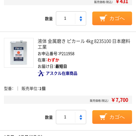
￥431
販売価格（税込）
数量
カゴへ
液体 金属磨き ピカール 4kg 8235100 日本磨料
工業
お申込番号：P211958
在庫：
わずか
お届け日：
最短日
アスクル在庫商品
型番
販売単位
1個
￥7,700
販売価格（税込）
数量
カゴへ