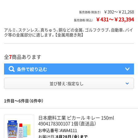
￥392～￥21,268
販売価格（税抜き）
￥431
～
￥23,394
販売価格（税込）
アルミ、ステンレス、真ちゅう、銅などの金属、ゴルフクラブ、自動車、バイ
ク等の金属部分に適します。【金属用磨き剤】
全
7
商品あります
条件で絞り込む
並び替え：指定なし
1件目～6件目（6件中）
日本磨料工業 ピカール キレー 150ml
4904178300107 1個（直送品）
お申込番号：AWA4111
お届け日：
8月28日（金）まで