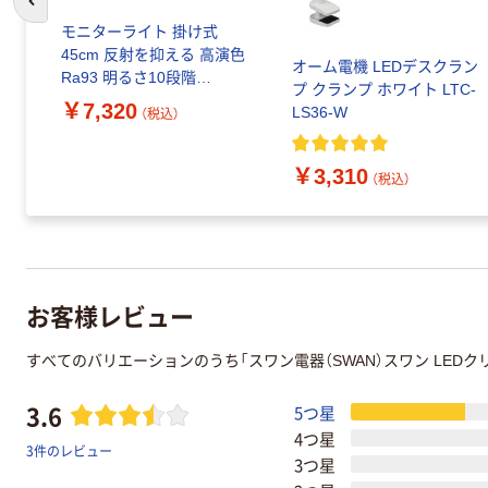
前のスライドへ
プラ
モニターライト 掛け式
6
45cm 反射を抑える 高演色
オーム電機 LEDデスクラン
Ra93 明るさ10段階
プ クランプ ホワイト LTC-
DEWML03BK エレコム 1個
￥7,320
LS36-W
（税込）
（直送品）
￥3,310
（税込）
お客様レビュー
すべてのバリエーションのうち「スワン電器（SWAN）スワン LED
3.6
5つ星
4つ星
3件のレビュー
3つ星