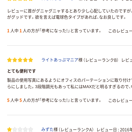
レビューに首がグニャグニャするとあり少し心配していたのですが
がグッドです。欲を言えば電球色タイプがあれば、なお良しです。
1
人中
1
人の方が「参考になった!」と言っています。
このレビュ
（レビューランクB）
レビュ
ライトあっぷマニア
様
とても便利です
製品の使用写真にあるようにオフィスのパーテーションに取り付け
らにしました。3段階調光もあって私にはMAXだと明るすぎるので
5
人中
5
人の方が「参考になった!」と言っています。
このレビュ
（レビューランクA）
レビュー日 :
2016
みずた
様