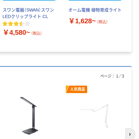
スワン電器（SWAN）スワン
オーム電機 植物育成ライト
ク
LEDクリップライト CL
リ
￥1,628~
（税込）
Y
個
￥4,580~
（税込）
￥
ページ：
1
／
3
人気商品
次の