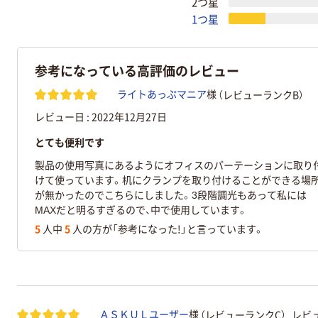
2つ星
1つ星
参考になっている高評価のレビュー
（レビューランクB）
ライトあっぷマニア
様
レビュー日 :
2022年12月27日
とても便利です
製品の使用写真にあるようにオフィスのパーテーションに取り
けて使っています。机にクランプを取り付けることができる場
が無かったのでこちらにしました。3段階調光もあって私には
MAXだと明るすぎるので、中で使用しています。
5
人中
5
人の方が「参考になった!」と言っています。
（レビューランクC）
レビュ
ＡＳＫＵＬユーザー
様