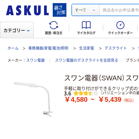
すべて
カテゴリー
履歴・再注文
マイカタログ
クイックオーダー
ホーム
事務機器/家電/電池/照明
生活家電
デスクライト
メーカー
スワン電器
スワン電器のデスクライトを全部見る
ブラン
スワン電器（SWAN）スワ
手軽に取り付けができるクリップ式の
レビュー
3.6
（バリエーション中の最
￥4,580
~
￥5,439
（税込）