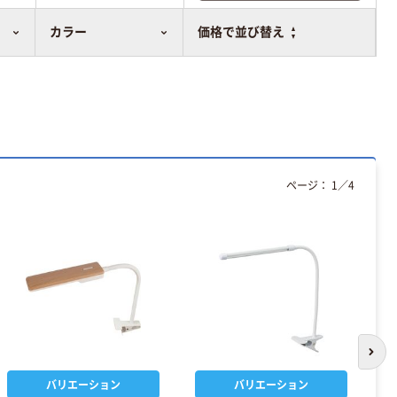
比較表に追加
カラー
価格で並び替え
ページ：
1
／
4
次の
バリエーション
バリエーション