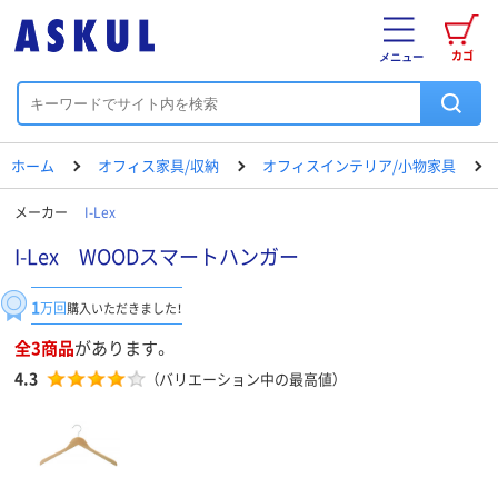
カゴ
メニュー
ホーム
オフィス家具/収納
オフィスインテリア/小物家具
メーカー
I-Lex
I-Lex WOODスマートハンガー
1
万回
購入いただきました！
全3商品
があります。
4.3
（バリエーション中の最高値）