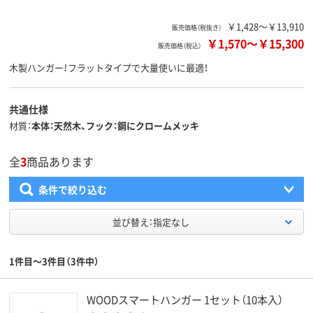
￥1,428～￥13,910
販売価格（税抜き）
￥1,570
～
￥15,300
販売価格（税込）
木製ハンガー！フラットタイプで大量使いに最適！
共通仕様
材質
本体：天然木、フック：鋼にクロームメッキ
全
3
商品あります
条件で絞り込む
並び替え：指定なし
1件目～3件目（3件中）
WOODスマートハンガー 1セット（10本入）