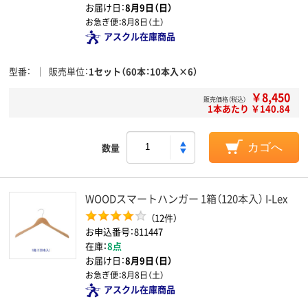
お届け日：
8月9日（日）
お急ぎ便：
8月8日（土）
アスクル在庫商品
型番
販売単位
1セット（60本：10本入×6）
￥8,450
販売価格（税込）
1本あたり ￥140.84
数量
カゴへ
WOODスマートハンガー 1箱（120本入） I-Lex
（12件）
お申込番号：811447
在庫：
8点
お届け日：
8月9日（日）
お急ぎ便：
8月8日（土）
アスクル在庫商品