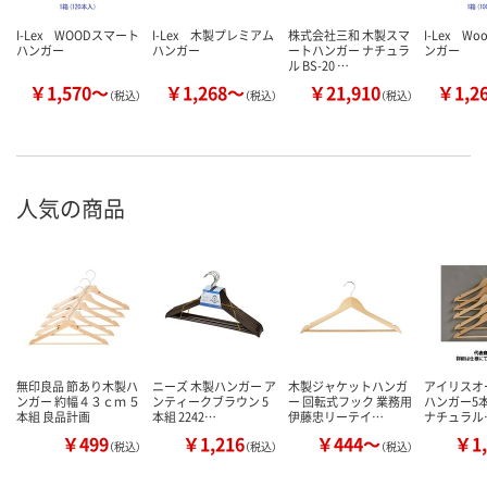
I-Lex WOODスマート
I-Lex 木製プレミアム
株式会社三和 木製スマ
I-Lex W
ハンガー
ハンガー
ートハンガー ナチュラ
ンガー
ル BS-20 …
￥1,570～
￥1,268～
￥21,910
￥1,2
（税込）
（税込）
（税込）
人気の商品
無印良品 節あり木製ハ
ニーズ 木製ハンガー ア
木製ジャケットハンガ
アイリスオ
ンガー 約幅４３ｃｍ ５
ンティークブラウン 5
ー 回転式フック 業務用
ハンガー5本
本組 良品計画
本組 2242…
伊藤忠リーテイ…
ナチュラル
￥499
￥1,216
￥444～
￥1,
（税込）
（税込）
（税込）