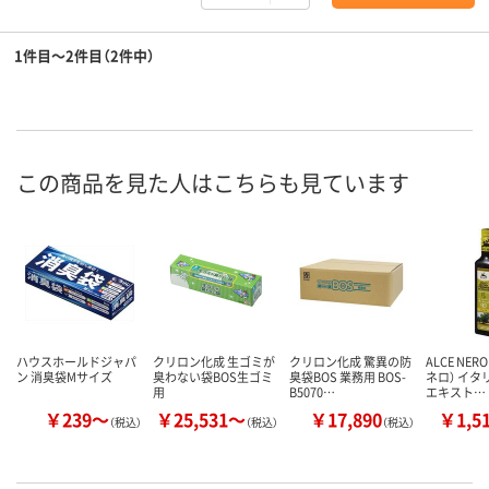
1件目～2件目（2件中）
この商品を見た人はこちらも見ています
ハウスホールドジャパ
クリロン化成 生ゴミが
クリロン化成 驚異の防
ALCE NE
ン 消臭袋Mサイズ
臭わない袋BOS生ゴミ
臭袋BOS 業務用 BOS-
ネロ） イタ
用
B5070…
エキスト…
￥239～
￥25,531～
￥17,890
￥1,5
（税込）
（税込）
（税込）