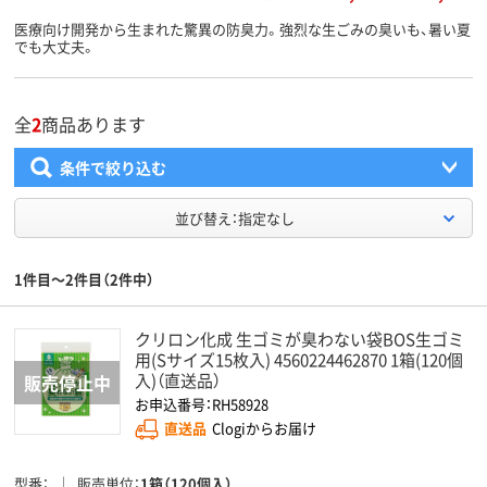
医療向け開発から生まれた驚異の防臭力。強烈な生ごみの臭いも、暑い夏
でも大丈夫。
全
2
商品あります
条件で絞り込む
並び替え：指定なし
1件目～2件目（2件中）
クリロン化成 生ゴミが臭わない袋BOS生ゴミ
用(Sサイズ15枚入) 4560224462870 1箱(120個
入)（直送品）
お申込番号：RH58928
直送品
Clogiからお届け
型番
販売単位
1箱（120個入）