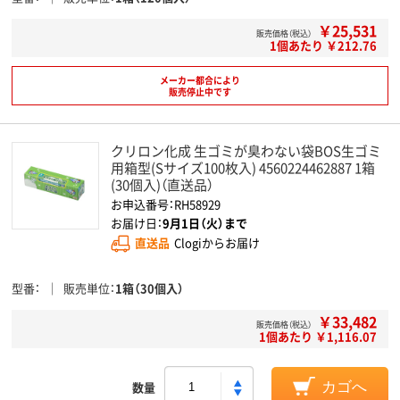
￥25,531
販売価格（税込）
1個あたり ￥212.76
メーカー都合により
販売停止中です
クリロン化成 生ゴミが臭わない袋BOS生ゴミ
用箱型(Sサイズ100枚入) 4560224462887 1箱
(30個入)（直送品）
お申込番号：RH58929
お届け日：
9月1日（火）まで
直送品
Clogiからお届け
型番
販売単位
1箱（30個入）
￥33,482
販売価格（税込）
1個あたり ￥1,116.07
数量
カゴへ