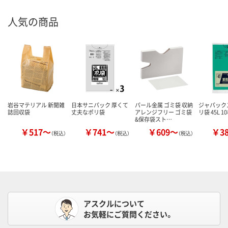
人気の商品
岩谷マテリアル 新聞雑
日本サニパック 厚くて
パール金属 ゴミ袋 収納
ジャパック
誌回収袋
丈夫なポリ袋
アレンジフリー ゴミ袋
リ袋 45L 1
&保存袋スト…
￥517～
￥741～
￥609～
￥3
（税込）
（税込）
（税込）
アスクルについて
お気軽にご質問ください。