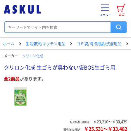
カゴ
メニュー
ホーム
生活雑貨/キッチン用品
ゴミ袋/清掃用品/洗濯用品
メーカー
クリロン化成
クリロン化成 生ゴミが臭わない袋BOS生ゴミ用
全2商品
があります。
￥23,210～￥30,439
販売価格（税抜き）
￥25,531
～
￥33,482
販売価格（税込）