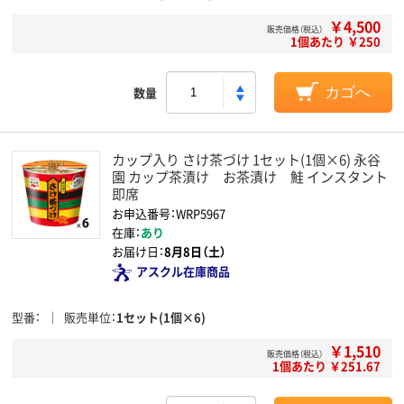
￥4,500
販売価格（税込）
1個あたり ￥250
数量
カゴへ
カップ入り さけ茶づけ 1セット(1個×6) 永谷
園 カップ茶漬け お茶漬け 鮭 インスタント
即席
お申込番号：WRP5967
在庫：
あり
お届け日：
8月8日（土）
アスクル在庫商品
型番
販売単位
1セット(1個×6)
￥1,510
販売価格（税込）
1個あたり ￥251.67