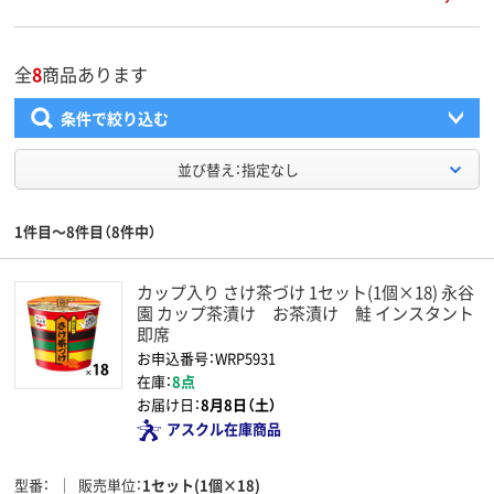
全
8
商品あります
条件で絞り込む
並び替え：指定なし
1件目～8件目（8件中）
カップ入り さけ茶づけ 1セット(1個×18) 永谷
園 カップ茶漬け お茶漬け 鮭 インスタント
即席
お申込番号：WRP5931
在庫：
8点
お届け日：
8月8日（土）
アスクル在庫商品
型番
販売単位
1セット(1個×18)