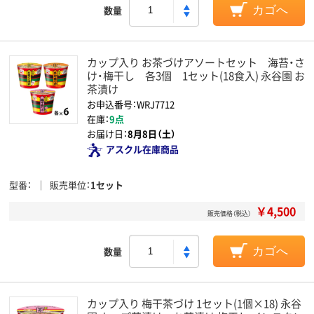
数量
カゴへ
カップ入り お茶づけアソートセット 海苔・さ
け・梅干し 各3個 1セット(18食入) 永谷園 お
茶漬け
お申込番号：WRJ7712
在庫：
9点
お届け日：
8月8日（土）
アスクル在庫商品
型番
販売単位
1セット
￥4,500
販売価格（税込）
数量
カゴへ
カップ入り 梅干茶づけ 1セット(1個×18) 永谷