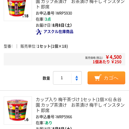
園 カップ茶漬け お茶漬け 梅干し インスタン
ト 即席
お申込番号：WRP5930
在庫：
3点
お届け日：
8月8日（土）
アスクル在庫商品
型番
販売単位
1セット(1個×18)
￥4,500
販売価格（税込）
1個あたり ￥250
数量
カゴへ
カップ入り 梅干茶づけ 1セット(1個×6) 永谷
園 カップ茶漬け お茶漬け 梅干し インスタン
ト 即席
お申込番号：WRP5966
在庫：
あり
お届け日：
8月8日（土）