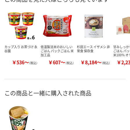
カップ入り お茶づけ 永
低温製法米のおいしい
杉田エース イザメシ 非
甘みしっか
谷園
ごはん パックごはん 米
常食 保存食
ごはん パッ
加工品
米100％ 
￥536～
￥607～
￥8,184～
￥2,2
（税込）
（税込）
（税込）
この商品と一緒に購入された商品