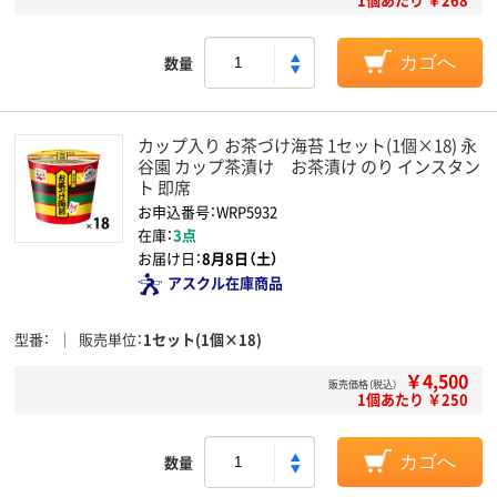
数量
カゴへ
カップ入り お茶づけ海苔 1セット(1個×18) 永
谷園 カップ茶漬け お茶漬け のり インスタン
ト 即席
お申込番号：WRP5932
在庫：
3点
お届け日：
8月8日（土）
アスクル在庫商品
型番
販売単位
1セット(1個×18)
￥4,500
販売価格（税込）
1個あたり ￥250
数量
カゴへ