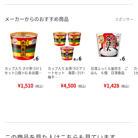
メーカーからのおすすめ商品
スポンサー
カップ入り さけ茶づけ 1
カップ入り お茶づけアソ
日清ふっくら釜炊き ご
カ
セット(1個×6) 永谷園…
ートセット 海苔・さけ・
はん ６個 日清食品
1
梅干…
¥1,510
¥4,500
¥1,428
（税込）
（税込）
（税込）
この商品を見た人はこちらも見ています