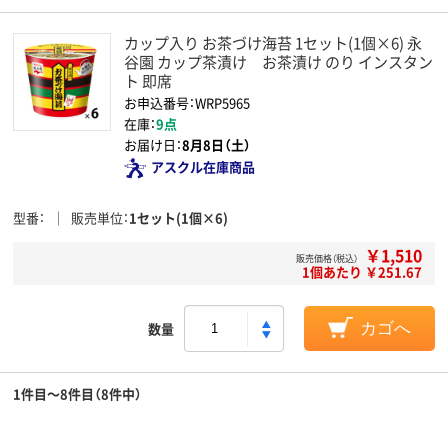
カップ入り お茶づけ海苔 1セット(1個×6) 永
谷園 カップ茶漬け お茶漬け のり インスタン
ト 即席
お申込番号：WRP5965
在庫：
9点
お届け日：
8月8日（土）
アスクル在庫商品
型番
販売単位
1セット(1個×6)
￥1,510
販売価格（税込）
1個あたり ￥251.67
数量
カゴへ
1件目～8件目（8件中）