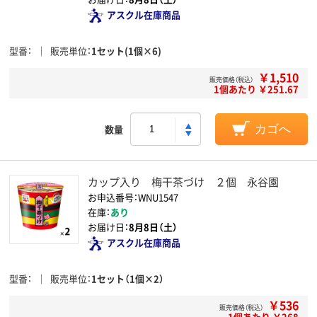
アスクル在庫商品
型番
販売単位
1セット(1個×6)
￥1,510
販売価格（税込）
1個あたり ￥251.67
数量
カゴへ
カップ入り 梅干茶づけ ２個 永谷園
お申込番号：WNU1547
在庫：
あり
お届け日：
8月8日（土）
アスクル在庫商品
型番
販売単位
1セット（1個×2）
￥536
販売価格（税込）
1個あたり ￥268