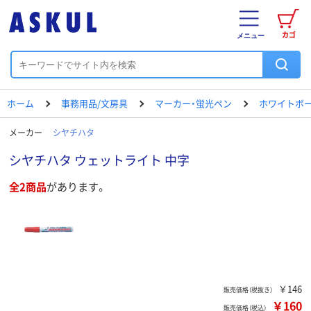
カゴ
メニュー
ホーム
事務用品/文房具
マーカー・蛍光ペン
ホワイトボ
メーカー
シヤチハタ
シヤチハタ ウェットライト 中字
全2商品
があります。
￥146
販売価格（税抜き）
￥160
販売価格（税込）