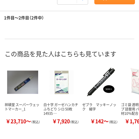
1件目～2件目（2件中）
この商品を見た人はこちらも見ています
祥碩堂 スーパーウェッ
白十字 ガーゼハンカチ
ゼブラ マッキーノッ
ゴミ袋 透明
トマーカー_1
ふちどり シロ 50枚
ク 細字
プ 詰替用 
14935 …
材10％配合
￥23,710～
￥7,920
￥142～
￥1,7
（税込）
（税込）
（税込）