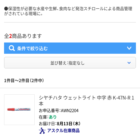
●保湿性が必要な水産や生鮮、食肉など発泡スチロールによる商品管理
がされている現場に。
全
2
商品あります
条件で絞り込む
並び替え：指定なし
1件目～2件目（2件中）
シヤチハタ ウェットライト 中字 赤 K-47N-R 1
本
お申込番号：AWN2204
在庫：
あり
お届け日：
8月13日（木）
アスクル在庫商品