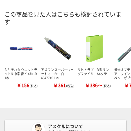
この商品を見た人はこちらも検討されていま
す
シヤチハタ ウエットラ
アズワン スーパーウェ
リヒトラブ D型リン
蛍光オプテ
イトN 中字 青 K-47N-B
ットマーカー 白
グファイル A4タテ
ア ツイン
1本
4347749 1本
ペン ゼブ
￥156
￥361
￥386～
￥
（税込）
（税込）
（税込）
アスクルについて