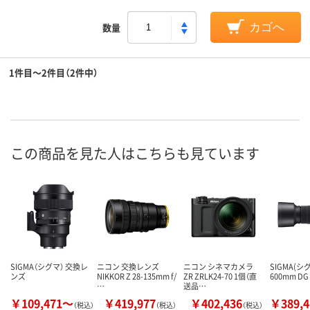
数量
カゴへ
1件目～2件目（2件中）
この商品を見た人はこちらも見ています
SIGMA（シグマ） 交換レ
ニコン 交換レンズ
ニコン シネマカメラ
SIGMA(シグ
ンズ
NIKKOR Z 28-135mm f/
ZR ZRLK24-70 1個（直
600mm DG
…
送品…
￥109,471～
￥419,977
￥402,436
￥389,
（税込）
（税込）
（税込）