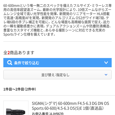
60-600mmという唯一無二のスペックを備えたフルサイズ・ミラーレス専
用の高倍率超望遠ズーム。最新の光学設計により、10倍ズームながらズー
ムレンジ全域で高い光学性能を発揮。新開発のリニアモーター HLA搭載
で高速・高精度AFを実現。新開発のアルゴリズム OS2がワイド端7段、テ
レ端6段の手ブレ補正を可能に。どんな場面も高精細な画質で捉え、迫力
の一瞬を躍動感豊かに表現。デュアルアクションズームや防塵防滴構造、
豊富なカスタマイズ機能と、あらゆる撮影シーンに対応できる充実の
Sportsライン仕様を備えています。
全
2
商品あります
条件で絞り込む
並び替え：指定なし
1件目～2件目（2件中）
SIGMA(シグマ) 60-600mm F4.5-6.3 DG DN OS
Sports 60-600/4.5-6.3 OS(S)E 1個（直送品）
お申込番号：AJH9639