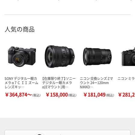
人気の商品
SONY デジタル一眼カ
【在庫限り終了】ソニー
ニコン 交換レンズ Zマ
ニコン ミ
メラ α７Ｃ ＩＩ ズーム
デジタル一眼カメラ
ウント 24ー120mm
レンズキッ…
α[Eマウント]用…
NIKKO…
￥364,874～
￥158,000
￥181,049
￥281,
（税込）
（税込）
（税込）