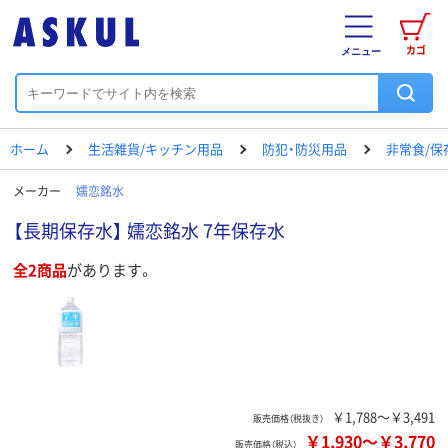
カゴ
メニュー
ホーム
生活雑貨/キッチン用品
防犯・防災用品
非常食/保
メーカー
嬬恋銘水
【長期保存水】 嬬恋銘水 7年保存水
全2商品
があります。
￥1,788～￥3,491
販売価格（税抜き）
￥1,930
～
￥3,770
販売価格（税込）