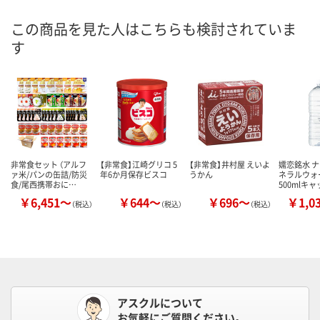
この商品を見た人はこちらも検討されていま
す
非常食セット （アルフ
【非常食】江崎グリコ 5
【非常食】井村屋 えいよ
嬬恋銘水 
ァ米/パンの缶詰/防災
年6か月保存ビスコ
うかん
ネラルウォ
食/尾西携帯おに…
500mlキ
￥6,451～
￥644～
￥696～
￥1,0
（税込）
（税込）
（税込）
アスクルについて
お気軽にご質問ください。