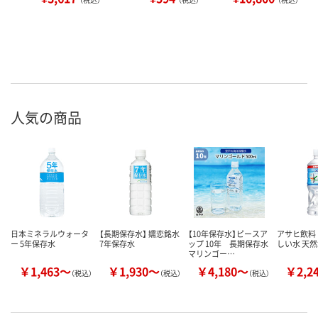
人気の商品
日本ミネラルウォータ
【長期保存水】 嬬恋銘水
【10年保存水】ピースア
アサヒ飲料 
ー 5年保存水
7年保存水
ップ 10年 長期保存水
しい水 天
マリンゴー…
￥1,463～
￥1,930～
￥4,180～
￥2,2
（税込）
（税込）
（税込）