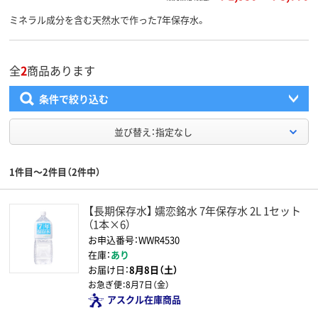
ミネラル成分を含む天然水で作った7年保存水。
全
2
商品あります
条件で絞り込む
並び替え：指定なし
1件目～2件目（2件中）
【長期保存水】 嬬恋銘水 7年保存水 2L 1セット
（1本×6）
お申込番号：WWR4530
在庫：
あり
お届け日：
8月8日（土）
お急ぎ便：
8月7日（金）
アスクル在庫商品