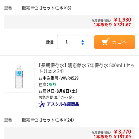
型番
販売単位
1セット（1本×6）
￥1,930
販売価格（税込）
1本あたり ￥321.67
数量
カゴへ
【長期保存水】 嬬恋銘水 7年保存水 500ml 1セッ
ト（1本×24）
お申込番号：WWR4529
在庫：
あり
お届け日：
8月8日（土）
お急ぎ便：
8月7日（金）
アスクル在庫商品
型番
販売単位
1セット（1本×24）
￥3,770
販売価格（税込）
1本あたり ￥157.09