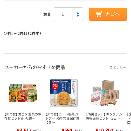
数量
カゴへ
1件目～2件目（2件中）
メーカーからのおすすめ商品
スポンサー
【非常食】 カゴメ 野菜の保
【非常食】ロート製薬 ハー
【防災セット】 キングジム
【
存食セットYH-A 30…
トフード5年常温保存お
災害備蓄セットII（3日…
ト
にぎ…
に
¥3,617
¥594
¥10,800
（税込）
（税込）
（税込）