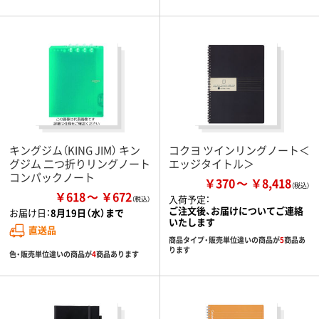
キングジム（KING JIM） キン
コクヨ ツインリングノート＜
グジム 二つ折りリングノート
エッジタイトル＞
コンパックノート
￥370
￥8,418
￥618
￥672
入荷予定：
ご注文後、お届けについてご連絡
お届け日：
8月19日（水）まで
いたします
直送品
商品タイプ・販売単位違いの商品が
5
商品あ
ります
色・販売単位違いの商品が
4
商品あります