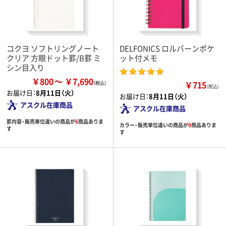
コクヨ ソフトリングノート
DELFONICS ロルバーンポケ
クリア 方眼ドット罫/B罫 ミ
ット付メモ
シン目入り
￥800
￥7,690
￥715
（税込）
お届け日：
8月11日（火）
お届け日：
8月11日（火）
アスクル在庫商品
アスクル在庫商品
罫内容・販売単位違いの商品が
6
商品ありま
カラー・販売単位違いの商品が
9
商品ありま
す
す