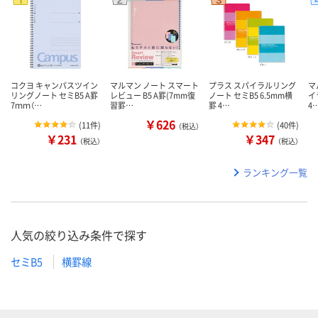
コクヨ キャンパスツイン
マルマン ノート スマート
プラス スパイラルリング
マ
リングノート セミB5 A罫
レビュー B5 A罫(7mm復
ノート セミB5 6.5mm横
イ
7ｍｍ（…
習罫…
罫 4…
4
￥626
(
11件
)
(
40件
)
（税込）
￥231
￥347
（税込）
（税込）
ランキング一覧
人気の絞り込み条件で探す
セミB5
横罫線