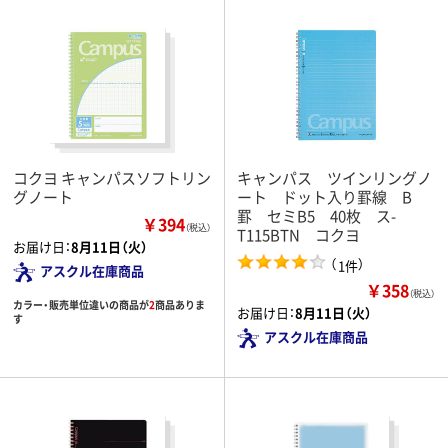
コクヨ キャンパスソフトリン
キャンパス ツインリングノ
グノート
ート ドット入り罫線 B
罫 セミB5 40枚 ス-
￥394
（税込）
T115BTN コクヨ
お届け日：
8月11日（火）
（
）
1件
アスクル在庫商品
￥358
（税込）
カラー・販売単位違いの商品が
2
商品ありま
お届け日：
8月11日（火）
す
アスクル在庫商品