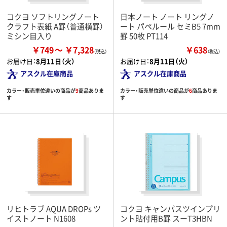
コクヨ ソフトリングノート
日本ノート ノート リングノ
クラフト表紙 A罫（普通横罫）
ート パペルール セミB5 7mm
ミシン目入り
罫 50枚 PT114
￥749
￥7,328
￥638
（税込）
お届け日：
8月11日（火）
お届け日：
8月11日（火）
アスクル在庫商品
アスクル在庫商品
カラー・販売単位違いの商品が
9
商品ありま
カラー・販売単位違いの商品が
6
商品ありま
す
す
リヒトラブ AQUA DROPs ツ
コクヨ キャンパスツインプリ
イストノート N1608
ント貼付用B罫 スーT3HBN