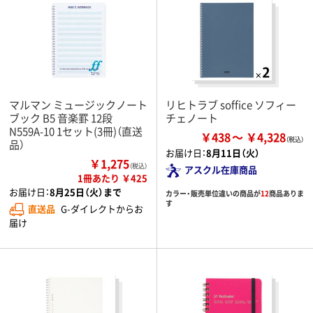
マルマン ミュージックノート
リヒトラブ soffice ソフィー
ブック B5 音楽罫 12段
チェノート
N559A-10 1セット(3冊)（直送
￥438
￥4,328
品）
お届け日：
8月11日（火）
￥1,275
（税込）
アスクル在庫商品
1冊あたり ￥425
お届け日：
8月25日（火）まで
カラー・販売単位違いの商品が
12
商品ありま
す
直送品
G-ダイレクトからお
届け