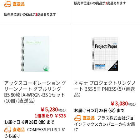
販売単位違いの商品が
2
商品あります
直送品
販売単位違いの商品が
2
商品あります
アックスコーポレーション グ
オキナ プロジェクトリングノ
リーンノート ダブルリング
ート B5S 5冊 PNB5S（5）（直送
B5 80枚 IA-WRGN-B5 1セット
品）
(10冊)（直送品）
￥3,080
（税込）
￥5,280
お届け日：
8月25日（火）まで
（税込）
1冊あたり ￥528
直送品
プラス株式会社ジョ
お届け日：
8月28日（金）まで
インテックスカンパニーからお届
け
直送品
COMPASS PLUS１か
らお届け