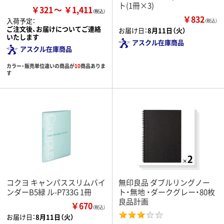
ト(1冊×3)
￥321
￥1,411
￥832
入荷予定：
（税込）
ご注文後、お届けについてご連絡
お届け日：
8月11日（火）
いたします
アスクル在庫商品
アスクル在庫商品
カラー・販売単位違いの商品が
10
商品ありま
す
コクヨ キャンパススリムバイ
無印良品 ダブルリングノー
ンダーB5緑 ル-P733G 1冊
ト・無地 ・ダークグレー・80枚
良品計画
￥670
（税込）
お届け日：
8月11日（火）