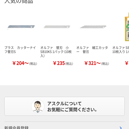
人気の商品
プラス カッターナイ
オルファ 替刃 小
オルファ 細工カッタ
オルファ SB
フ替刃S
SB10KS 1パック（10枚
ー 替刃
10枚入り 
入）
￥204～
￥235
￥321～
￥
（税込）
（税込）
（税込）
アスクルについて
お気軽にご質問ください。
新規会員登録