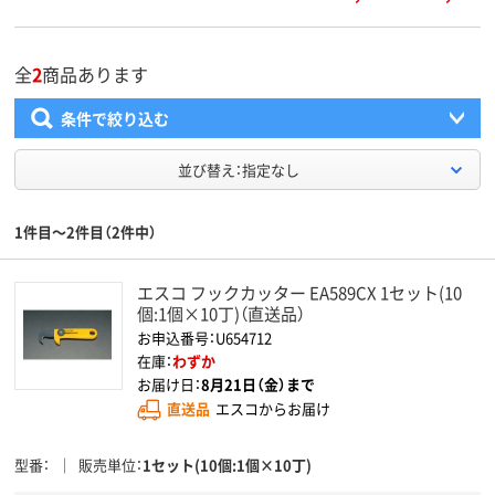
全
2
商品あります
条件で絞り込む
並び替え：指定なし
1件目～2件目（2件中）
エスコ フックカッター EA589CX 1セット(10
個:1個×10丁)（直送品）
お申込番号：U654712
在庫：
わずか
お届け日：
8月21日（金）まで
直送品
エスコからお届け
型番
販売単位
1セット(10個:1個×10丁)