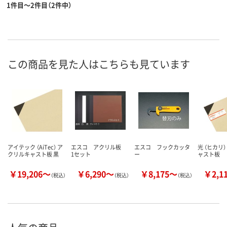
1件目～2件目（2件中）
この商品を見た人はこちらも見ています
アイテック （AiTec） ア
エスコ アクリル板
エスコ フックカッタ
光 （ヒカリ
クリルキャスト板 黒
1セット
ー
ャスト板
￥19,206～
￥6,290～
￥8,175～
￥2,1
（税込）
（税込）
（税込）