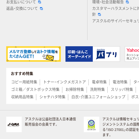
お支払いについて
環境・社会活動報告
返品・交換について
カスタマーハラスメントに
針
アスクルのサイバーセキュ
おすすめ特集
コピー用紙特集
トナー・インクメガストア
電卓特集
電池特集
タ
ゴミ箱／ダストボックス特集
お掃除特集
洗剤特集
スリッパ特集
収納用品特集
シャチハタ特集
白衣・介護ユニフォームショップ
ポス
アスクルは公益社団法人日本通信
アスクルは情報セキュ
販売協会の会員です。
ジメントシステムの国
る「ISO 27001」の認
ます。