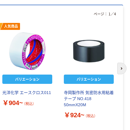
ページ：
1
／
4
人気商品
次の
バリエーション
バリエーション
光洋化学 エースクロス011
寺岡製作所 気密防水用粘着
T
テープ NO.418
ー
￥904~
（税込）
50mmX20M
ボ
￥924~
￥
（税込）