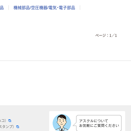
品
機械部品/空圧機器/電気・電子部品
ページ：
1
／
1
ハコ）
スタンプ）