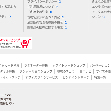
プライバシーポリシー
みんなの仕事
対する基本方
ご利用環境について
エシラボ（We
ご利用上の注意
アスクルの大
リティ
ション
古物営業法に基づく表記
酒類販売管理者標識の掲示
医薬品の販売に関する表示
イムカード特集
ラミネーター特集
ホワイトボードショップ
パーテーション
タオル特集
ダンボール専門ショップ
現場のチカラ
台車ナビ
すべての働
トイットストア
オフィスづくりサービス
ピンポイントサーチ
特集一覧
リティマネ
際規格であ
証を取得してい