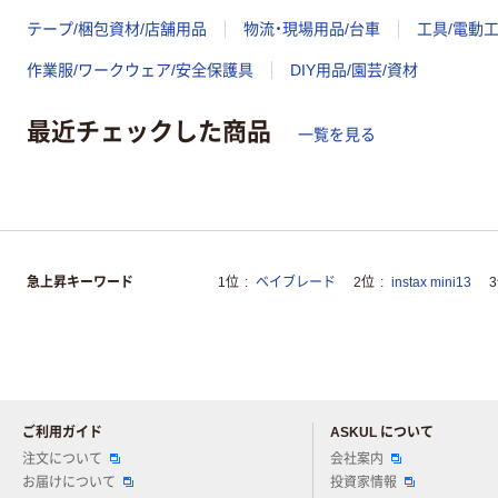
テープ/梱包資材/店舗用品
物流・現場用品/台車
工具/電動
作業服/ワークウェア/安全保護具
DIY用品/園芸/資材
最近チェックした商品
一覧を見る
急上昇キーワード
1位
ベイブレード
2位
instax mini13
ご利用ガイド
ASKUL について
注文について
会社案内
お届けについて
投資家情報