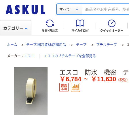
すべて
カテゴリー
履歴・再注文
マイカタログ
クイックオーダー
ホーム
テープ/梱包資材/店舗用品
テープ
ブチルテープ
メーカー
エスコ
エスコのブチルテープを全部見る
エスコ 防水 機密 テ
￥6,784
~
￥11,630
（税込）