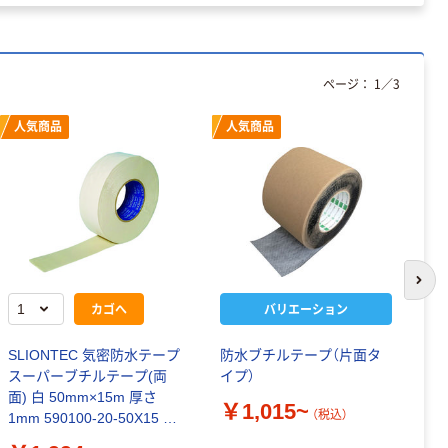
ページ：
1
／
3
人気商品
人気商品
次の
カゴへ
バリエーション
SLIONTEC 気密防水テープ
防水ブチルテープ（片面タ
片
スーパーブチルテープ(両
イプ）
_2
面) 白 50mm×15m 厚さ
￥1,015~
￥
（税込）
1mm 590100-20-50X15 1
巻（直送品）