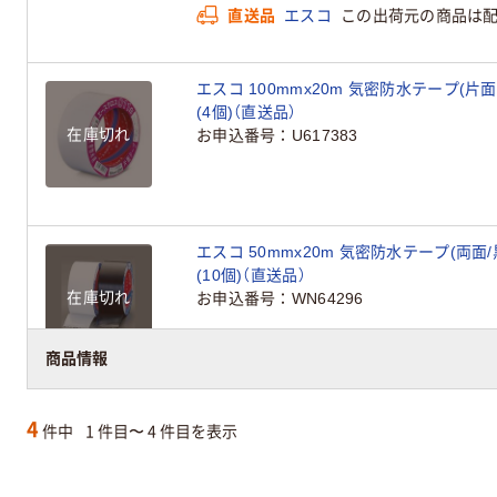
直送品
エスコ
この出荷元の商品は
エスコ 100mmx20m 気密防水テープ(片面/白
(4個)（直送品）
在庫切れ
お申込番号
U617383
エスコ 50mmx20m 気密防水テープ(両面/黒)
(10個)（直送品）
在庫切れ
お申込番号
WN64296
商品情報
4
件中
1 件目〜 4 件目を表示