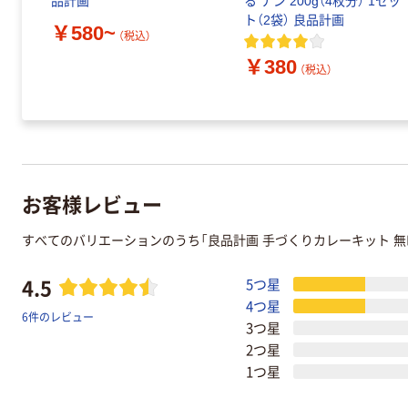
品計画
る ナン 200g（4枚分） 1セッ
ト（2袋） 良品計画
￥580~
（税込）
￥380
（税込）
お客様レビュー
すべてのバリエーションのうち「良品計画 手づくりカレーキット 
4.5
5つ星
4つ星
6件のレビュー
3つ星
2つ星
1つ星