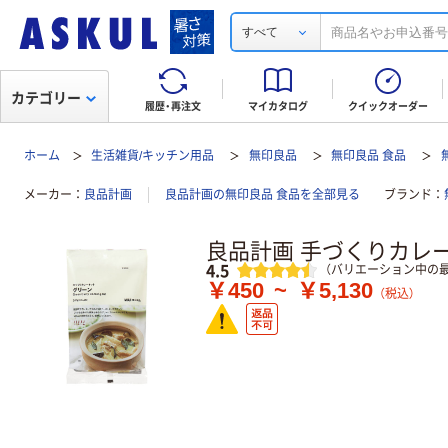
すべて
カテゴリー
履歴・再注文
マイカタログ
クイックオーダー
ホーム
生活雑貨/キッチン用品
無印良品
無印良品 食品
メーカー
良品計画
良品計画の無印良品 食品を全部見る
ブランド
良品計画 手づくりカレ
レビュー
4.5
（バリエーション中の最
￥450
~
￥5,130
（税込）