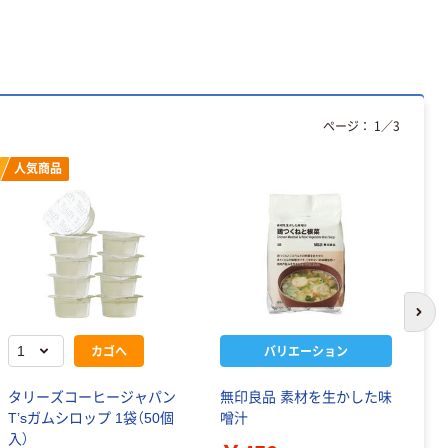
ページ：
1
／
3
人気商品
次の
カゴへ
バリエーション
タリーズコーヒージャパン
無印良品 素材を生かした味
無
T’sガムシロップ 1袋（50個
噌汁
ー
入）