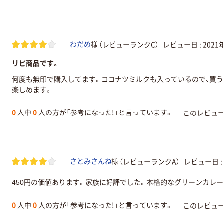
（レビューランクC）
レビュー日 :
2021
わだめ
様
リピ商品です。
何度も無印で購入してます。ココナツミルクも入っているので、買う
楽しめます。
0
人中
0
人の方が「参考になった!」と言っています。
このレビュ
（レビューランクA）
レビュー日 
さとみさんね
様
450円の価値あります。家族に好評でした。本格的なグリーンカレ
0
人中
0
人の方が「参考になった!」と言っています。
このレビュ