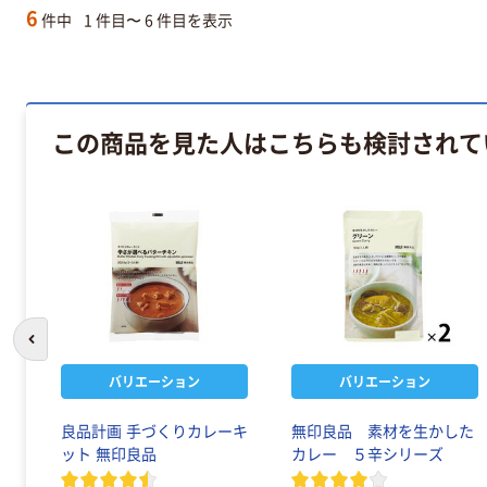
6
件中
1 件目〜 6 件目を表示
この商品を見た人はこちらも検討されて
前のスライドへ
バリエーション
バリエーション
ツ
良品計画 手づくりカレーキ
無印良品 素材を生かした
セッ
ット 無印良品
カレー ５辛シリーズ