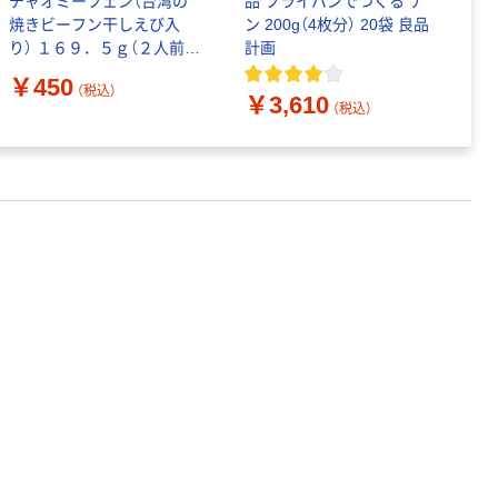
チャオミーフェン（台湾の
品 フライパンでつくる ナ
焼きビーフン干しえび入
ン 200g（4枚分） 20袋 良品
り） １６９．５ｇ（２人前）
計画
良品計画
￥450
（税込）
￥3,610
（税込）