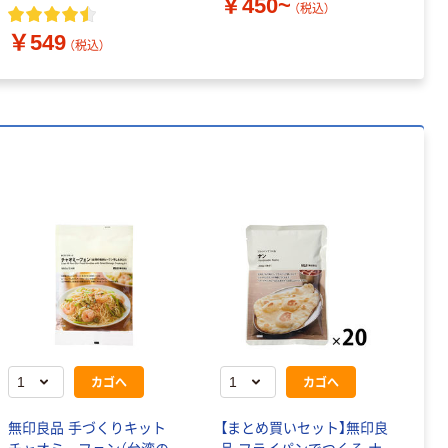
￥450~
￥
（税込）
￥549
（税込）
カゴへ
カゴへ
無印良品 手づくりキット
【まとめ買いセット】無印良