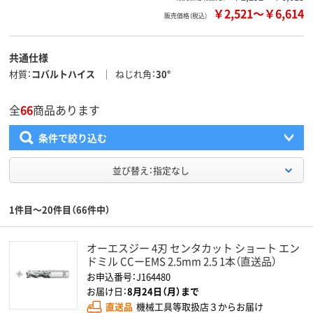
￥2,521
～
￥6,614
販売価格（税込）
共通仕様
材質
コバルトハイス
ねじれ角
30°
全
66
商品あります
条件で絞り込む
並び替え：指定なし
1件目～20件目（66件中）
オーエスジー 4刃 センタカット ショート エン
ドミル CCーEMS 2.5mm 2.5 1本（直送品）
お申込番号：J164480
お届け日：
8月24日（月）まで
直送品
機械工具等取扱店３からお届け