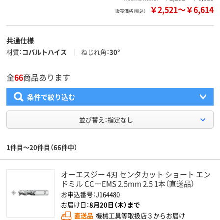
￥2,521
～
￥6,614
販売価格（税込）
共通仕様
材質
コバルトハイス
ねじれ角
30°
全
66
商品あります
条件で絞り込む
並び替え：指定なし
1件目～20件目（66件中）
オーエスジー 4刃 センタカット ショート エン
ドミル CCーEMS 2.5mm 2.5 1本（直送品）
お申込番号：J164480
お届け日：
8月20日（木）まで
直送品
機械工具等取扱店３からお届け