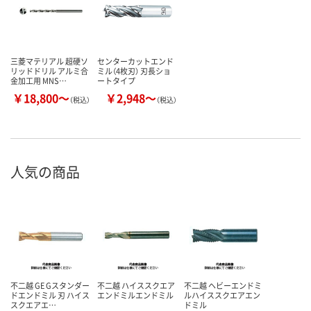
三菱マテリアル 超硬ソ
センターカットエンド
リッドドリル アルミ合
ミル（4枚刃） 刃長ショ
金加工用 MNS…
ートタイプ
￥18,800～
￥2,948～
（税込）
（税込）
人気の商品
不二越 GE Gスタンダー
不二越 ハイススクエア
不二越 ヘビーエンドミ
ドエンドミル 刃 ハイス
エンドミルエンドミル
ルハイススクエアエン
スクエアエ…
ドミル