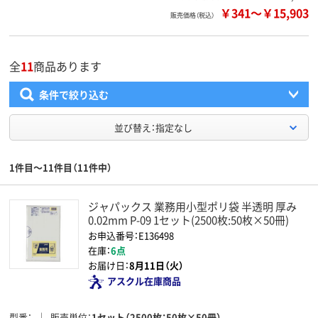
￥341
～
￥15,903
販売価格（税込）
全
11
商品あります
条件で絞り込む
並び替え：指定なし
1件目～11件目（11件中）
ジャパックス 業務用小型ポリ袋 半透明 厚み
0.02mm P-09 1セット(2500枚:50枚×50冊)
お申込番号：E136498
在庫：
6点
お届け日：
8月11日（火）
アスクル在庫商品
型番
販売単位
1セット（2500枚：50枚×50冊）