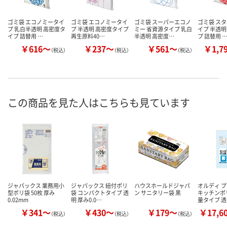
ゴミ袋 エコノミータイ
ゴミ袋 エコノミータイ
ゴミ袋 スーパーエコノ
ゴミ袋 ス
プ 乳白半透明 高密度タ
プ 半透明 高密度タイプ
ミー 省資源タイプ 乳白
イプ 半透明
イプ 詰替用 …
再生原料40…
半透明 高密度…
プ 詰替用 
￥616～
￥237～
￥561～
￥1,7
（税込）
（税込）
（税込）
この商品を見た人はこちらも見ています
ジャパックス 業務用小
ジャパックス 紐付ポリ
ハウスホールドジャパ
オルディ 
型ポリ袋 50枚 厚み
袋 コンパクトタイプ 透
ン サニタリー袋 黒
キッチンポリ
0.02mm
明 厚み0.0…
量タイプ 
￥341～
￥430～
￥179～
￥17,6
（税込）
（税込）
（税込）