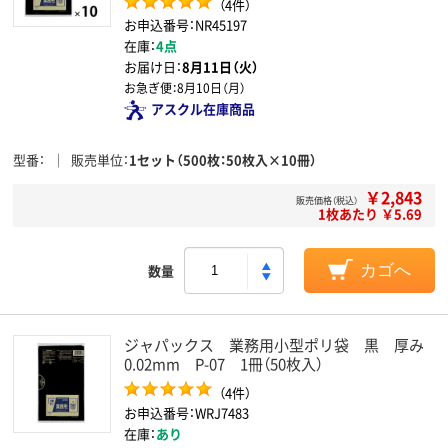
（4件）
お申込番号：NR45197
在庫：
4点
お届け日：
8月11日（火）
お急ぎ便：
8月10日（月）
アスクル在庫商品
型番
販売単位
1セット（500枚：50枚入×10冊）
￥2,843
販売価格（税込）
1枚あたり ￥5.69
数量
カゴへ
ジャパックス 業務用小型ポリ袋 黒 厚み
0.02mm P-07 1冊（50枚入）
（4件）
お申込番号：WRJ7483
在庫：
あり