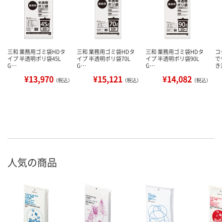
三和 業務用ゴミ袋HDタ
三和 業務用ゴミ袋HDタ
三和 業務用ゴミ袋HDタ
コ
イプ 半透明ポリ袋45L
イプ 半透明ポリ袋70L
イプ 半透明ポリ袋90L
で
G…
G…
G…
き
¥13,970
¥15,121
¥14,082
（税込）
（税込）
（税込）
人気の商品