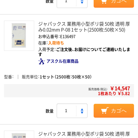
数量
カゴへ
ジャパックス 業務用小型ポリ袋 50枚 透明 厚
み0.02mm P-08 1セット(2500枚:50枚×50)
お申込番号：E136497
在庫：
入荷待ち
入荷予定：
ご注文後、お届けについてご連絡いたしま
す
アスクル在庫商品
型番
販売単位
1セット（2500枚：50枚×50）
￥14,547
販売価格（税込）
1枚あたり ￥5.82
数量
カゴへ
ジャパックス 業務用小型ポリ袋 50枚 透明 厚