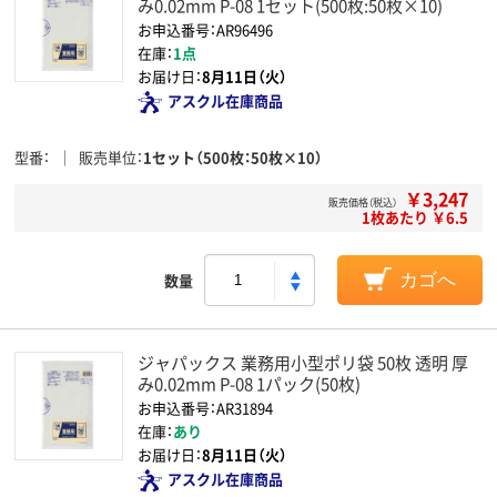
み0.02mm P-08 1セット(500枚:50枚×10)
お申込番号：AR96496
在庫：
1点
お届け日：
8月11日（火）
アスクル在庫商品
型番
販売単位
1セット（500枚：50枚×10）
￥3,247
販売価格（税込）
1枚あたり ￥6.5
数量
カゴへ
ジャパックス 業務用小型ポリ袋 50枚 透明 厚
み0.02mm P-08 1パック(50枚)
お申込番号：AR31894
在庫：
あり
お届け日：
8月11日（火）
アスクル在庫商品