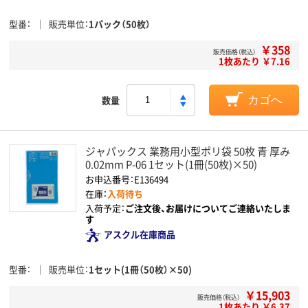
型番
販売単位
1パック（50枚）
￥358
販売価格（税込）
1枚あたり ￥7.16
数量
カゴへ
ジャパックス 業務用小型ポリ袋 50枚 青 厚み
0.02mm P-06 1セット(1冊(50枚)×50)
お申込番号：E136494
在庫：
入荷待ち
入荷予定：
ご注文後、お届けについてご連絡いたしま
す
アスクル在庫商品
型番
販売単位
1セット(1冊（50枚）×50)
￥15,903
販売価格（税込）
1枚あたり ￥6.37