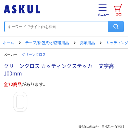
カゴ
メニュー
ホーム
テープ/梱包資材/店舗用品
掲示用品
カッティング
メーカー
グリーンクロス
グリーンクロス カッティングステッカー 文字高
100mm
全72商品
があります。
￥421～￥651
販売価格（税抜き）