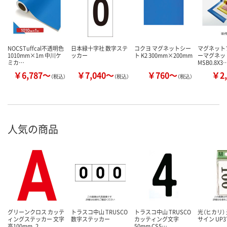
NOCSTuffcal不透明色
日本緑十字社 数字ステ
コクヨ マグネットシー
マグネット
1010mm×1m 中川ケ
ッカー
ト K2 300mm×200mm
ーマグネッ
ミカ…
MSB0.8X3
￥6,787～
￥7,040～
￥760～
￥2,
（税込）
（税込）
（税込）
人気の商品
グリーンクロス カッテ
トラスコ中山 TRUSCO
トラスコ中山 TRUSCO
光（ヒカリ）
ィングステッカー 文字
数字ステッカー
カッティング文字
サイン UP3
高100mm_2
50mm CS5…